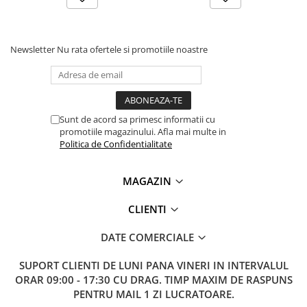
Lanterne
Lanterne de Cap
Lanterne de Mana
Newsletter
Nu rata ofertele si promotiile noastre
Lampi Solare
Proiectoare LED
Aeroterme
Sunt de acord sa primesc informatii cu
Auto
promotiile magazinului. Afla mai multe in
Roboti de Pornire Auto
Politica de Confidentialitate
Microscoape Biologice
MAGAZIN
CLIENTI
DATE COMERCIALE
SUPORT CLIENTI
DE LUNI PANA VINERI IN INTERVALUL
ORAR 09:00 - 17:30 CU DRAG. TIMP MAXIM DE RASPUNS
PENTRU MAIL 1 ZI LUCRATOARE.