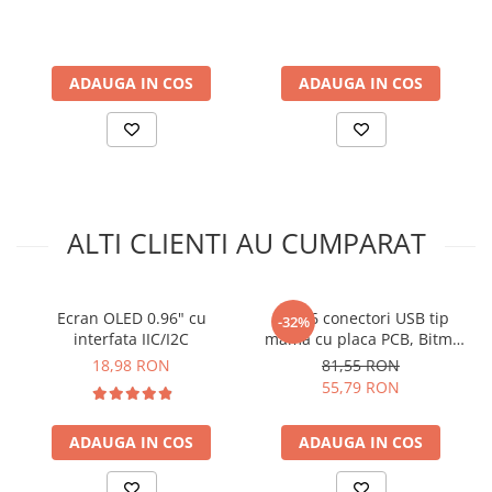
arc electric
Descarcatoare de Supratensiune
Contactoare
ADAUGA IN COS
ADAUGA IN COS
Blocuri de Distributie
Tablouri Electrice
Accesorii Tablouri Electrice
Stabilizatoare de Tensiune
Convertoare de Tensiune
ALTI CLIENTI AU CUMPARAT
Banda Izolatoare
Panouri Fotovoltaice
Smart Home
Ecran OLED 0.96" cu
Set 16 conectori USB tip
-32%
Ce contine cutia?
interfata IIC/I2C
mama cu placa PCB, Bitmi
Intrerupatoare Smart
12319
18,98 RON
81,55 RON
Prize Inteligente
1x Modul buton (culoare capac aleatorie)
55,79 RON
Module Smart Home
ADAUGA IN COS
ADAUGA IN COS
Camere Supraveghere
Iluminat