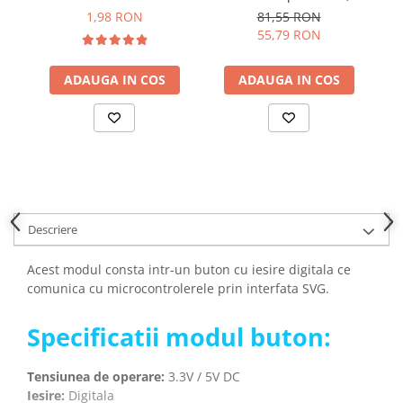
YAHBOOM
Bitmi 12319
1,98 RON
81,55 RON
Burghie pentru Metal
YATO
55,79 RON
Genti pentru Scule si Unelte
ZUBR
Electronica
ADAUGA IN COS
ADAUGA IN COS
Unelte pentru Electronica
Aparate de Sudura in Puncte
Microscoape Digitale
Osciloscoape Digitale
Generatoare de Semnal
Surse de Laborator
Descriere
Statii de Lipit
Letcon
Acest modul consta intr-un buton cu iesire digitala ce
Accesorii pentru Lipit
comunica cu microcontrolerele prin interfata SVG.
Surubelnite de Precizie
Specificatii modul buton:
Clesti de Precizie
Kituri Electronice
Tensiunea de operare:
3.3V / 5V DC
Placi de Dezvoltare
Iesire:
Digitala