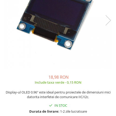
JBC
Termometre
JCD
Camere Termoviziune
JGNE
Sublere
KEYESTUDIO
Micrometre
KNIPEX
Scule si Unelte
KPS
Scule de Mana
LG CHEM
LONGWEI
Clesti de Taiat
MESTEK
Clesti pentru Dezizolat
MICROBIT
Clesti de Sertizare
MURATA
Clesti Multifunctionali
18,98 RON
MOLICEL
Clesti Papagal
Include taxa verde - 0,15 RON
MVAVA
Clesti Autoblocanti
Display-ul OLED 0.96" este ideal pentru proiectele de dimensiuni mici
OPTO-EDU
Menghine
datorita interfetei de comunicare IIC/I2c.
PIERGIACOMI
Clesti Electrician 1000V
IN STOC
RASPBERRY PI
Surubelnite Simple
Durata de livrare:
1-2 zile lucratoare
RUKO
Surubelnite Electrician 1000V