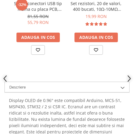
Set 16 conectori USB tip
Set rezistori, 20 de valori,
Se
YAHBOOM
-32%
Burghie pentru Metal
mama cu placa PCB,
400 bucati, 10Ω-10MΩ,
S
YATO
Bitmi 12319
1/4W
Genti pentru Scule si Unelte
81,55 RON
19,99 RON
ZUBR
55,79 RON
Electronica
Unelte pentru Electronica
ADAUGA IN COS
ADAUGA IN COS
Aparate de Sudura in Puncte
Microscoape Digitale
Osciloscoape Digitale
Generatoare de Semnal
Surse de Laborator
Statii de Lipit
Descriere
Letcon
Accesorii pentru Lipit
Display OLED de 0.96" este compatibil Arduino, MCS-51,
Surubelnite de Precizie
MSP430, STM32 / 2 si CSR IC. Ecranul are un contrast
Clesti de Precizie
ridicat si o rezolutie inalta, astfel incat ofera o buna
Kituri Electronice
lizibilitate. Nu exista lumina de fundal deoarece foloseste
pixeli iluminati independent, deci este mai subtire si mai
Placi de Dezvoltare
elegant. Este ideal pentru proiectele de dimensiuni