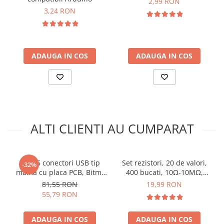
2,99 RON
arc electric
3,24 RON
Descarcatoare de Supratensiune
Contactoare
Blocuri de Distributie
ADAUGA IN COS
ADAUGA IN COS
Tablouri Electrice
Accesorii Tablouri Electrice
Stabilizatoare de Tensiune
Convertoare de Tensiune
Banda Izolatoare
Ce contine cutia?
ALTI CLIENTI AU CUMPARAT
Panouri Fotovoltaice
Smart Home
1x Ecran OLED 0.96"
Intrerupatoare Smart
Set 16 conectori USB tip
Set rezistori, 20 de valori,
-32%
Prize Inteligente
mama cu placa PCB, Bitmi
400 bucati, 10Ω-10MΩ,
12319
1/4W
81,55 RON
19,99 RON
Module Smart Home
55,79 RON
Camere Supraveghere
Iluminat
ADAUGA IN COS
ADAUGA IN COS