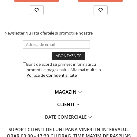
Lanterne
Lanterne de Cap
Lanterne de Mana
Lampi Solare
Newsletter
Nu rata ofertele si promotiile noastre
Proiectoare LED
Aeroterme
Auto
Roboti de Pornire Auto
Sunt de acord sa primesc informatii cu
promotiile magazinului. Afla mai multe in
Microscoape Biologice
Politica de Confidentialitate
MAGAZIN
CLIENTI
DATE COMERCIALE
SUPORT CLIENTI
DE LUNI PANA VINERI IN INTERVALUL
ORAR 09:00 - 17:30 CU DRAG. TIMP MAXIM DE RASPUNS