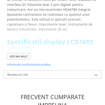
Placi de Expansiune
interfata I2C foloseste doar 2 pini digitali pentru
comunicare. Are un microcontroler HD44780 integrat.
Module Electronice
Ajustarea contrastului se realizeaza cu ajutorul unui
Senzori Electronici
potentiometru. Este utilizat in aplicatii precum:
copiatoare si faxuri, imprimante laser, instrumente de
Componente Electronice
testare industriala, imprimante 3D etc.
Gadgets
Electrice
Specificatii display LCD1602
Acumulatori si Baterii
HD44780:
Acumulatori
VEZI MAI MULT
Baterii
Microcontroler:
HD44780
Tensiune de operare:
5V DC
Informatii conformitate produs
Distributie Comutatie si Protectie
Interfata:
I2C
Contoare si Relee Electrice
Culoare ecran:
albastra
Review-uri
(14)
Sigurante Automate
Dimensiuni:
80 x 35 x 11 mm
Greutate totala:
0.031 kg
Sigurante Fuzibile
Sigurante Diferentiale RCBO
Ce contine cutia?
FRECVENT CUMPARATE
Protectii diferentiale RCCB
Dispozitive AFDD detectare defect
IMPREUNA
1x Display LCD1602