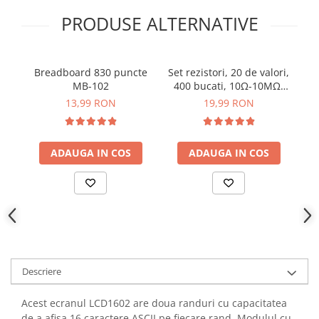
YAHBOOM
Burghie pentru Metal
PRODUSE ALTERNATIVE
YATO
Genti pentru Scule si Unelte
ZUBR
Electronica
Breadboard 830 puncte
Set rezistori, 20 de valori,
B
Unelte pentru Electronica
MB-102
400 bucati, 10Ω-10MΩ,
Aparate de Sudura in Puncte
1/4W
13,99 RON
19,99 RON
Microscoape Digitale
Osciloscoape Digitale
ADAUGA IN COS
ADAUGA IN COS
Generatoare de Semnal
Surse de Laborator
Statii de Lipit
Letcon
Accesorii pentru Lipit
Surubelnite de Precizie
Clesti de Precizie
Descriere
Kituri Electronice
Acest ecranul LCD1602 are doua randuri cu capacitatea
Placi de Dezvoltare
de a afisa 16 caractere ASCII pe fiecare rand. Modulul cu