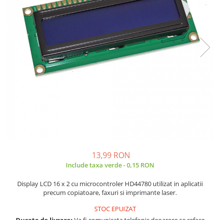
JBC
Termometre
JCD
Camere Termoviziune
JGNE
Sublere
KEYESTUDIO
Micrometre
KNIPEX
Scule si Unelte
KPS
Scule de Mana
LG CHEM
LONGWEI
Clesti de Taiat
MESTEK
Clesti pentru Dezizolat
MICROBIT
Clesti de Sertizare
MURATA
Clesti Multifunctionali
MOLICEL
Clesti Papagal
13,99 RON
MVAVA
Include taxa verde - 0,15 RON
Clesti Autoblocanti
OPTO-EDU
Menghine
Display LCD 16 x 2 cu microcontroler HD44780 utilizat in aplicatii
PIERGIACOMI
Clesti Electrician 1000V
precum copiatoare, faxuri si imprimante laser.
RASPBERRY PI
Surubelnite Simple
STOC EPUIZAT
RUKO
Surubelnite Electrician 1000V
Durata de livrare:
Va fi comunicata telefonic deoarece se reface