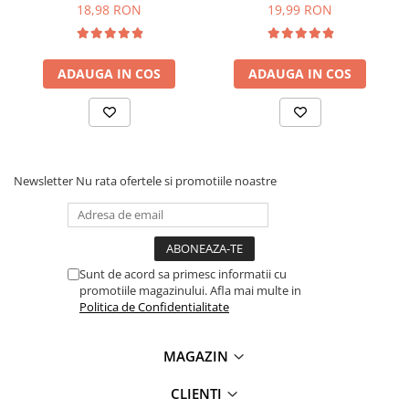
1/4W
18,98 RON
19,99 RON
Lanterne
Lanterne de Cap
Lanterne de Mana
ADAUGA IN COS
ADAUGA IN COS
Lampi Solare
Proiectoare LED
Aeroterme
Auto
Newsletter
Nu rata ofertele si promotiile noastre
Roboti de Pornire Auto
Microscoape Biologice
Sunt de acord sa primesc informatii cu
promotiile magazinului. Afla mai multe in
Politica de Confidentialitate
MAGAZIN
CLIENTI