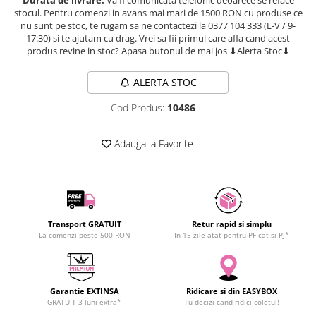
SCHRACK TECHNIK
stocul. Pentru comenzi in avans mai mari de 1500 RON cu produse ce
Seturi de Surubelnite
nu sunt pe stoc, te rugam sa ne contactezi la 0377 104 333 (L-V / 9-
SAMSUNG
Cuttere
17:30) si te ajutam cu drag. Vrei sa fii primul care afla cand acest
SUNKKO
Foarfeca Electrician
produs revine in stoc? Apasa butonul de mai jos ⬇Alerta Stoc⬇
SANYO
Chei Dinamometrice
ALERTA STOC
SUPERFIRE
Chei Fixe
SONOFF
Chei Reglabile
Cod Produs:
10486
TERMOPASTY
Chei Combinate
TOPDON
Chei Inelare cu Cot
Adauga la Favorite
TAXNELE
Rulete
TENPOWER
Nivele cu bula
VICTOR
Truse de Scule
VETO PRO PAC
Scule Electrice
Transport GRATUIT
Retur rapid si simplu
WEICON
La comenzi peste 500 RON
In 15 zile atat pentru PF cat si PJ*
Unelte Multifunctionale
WERA
Surubelnite Electrice
WIHA
Polizoare
WAIT TOOLS
Garantie EXTINSA
Ridicare si din EASYBOX
Masini de Gaurit si Insurubat
GRATUIT 3 luni extra*
Tu decizi cand ridici coletul!
WEEEMAKE
Accesorii pentru Gaurit