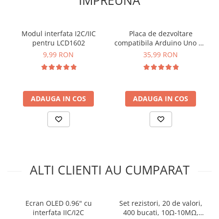
arc electric
Descarcatoare de Supratensiune
Contactoare
Modul interfata I2C/IIC
Placa de dezvoltare
Blocuri de Distributie
pentru LCD1602
compatibila Arduino Uno R3
ATMega328P-AU CH340G
9,99 RON
35,99 RON
Tablouri Electrice
Accesorii Tablouri Electrice
Stabilizatoare de Tensiune
Convertoare de Tensiune
ADAUGA IN COS
ADAUGA IN COS
Banda Izolatoare
Panouri Fotovoltaice
Smart Home
Intrerupatoare Smart
ALTI CLIENTI AU CUMPARAT
Prize Inteligente
Module Smart Home
Camere Supraveghere
Ecran OLED 0.96" cu
Set rezistori, 20 de valori,
Iluminat
interfata IIC/I2C
400 bucati, 10Ω-10MΩ,