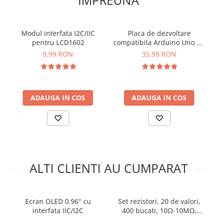
arc electric
Descarcatoare de Supratensiune
Contactoare
Modul interfata I2C/IIC
Placa de dezvoltare
Blocuri de Distributie
pentru LCD1602
compatibila Arduino Uno R3
ATMega328P-AU CH340G
9,99 RON
35,99 RON
Tablouri Electrice
Accesorii Tablouri Electrice
Stabilizatoare de Tensiune
Convertoare de Tensiune
ADAUGA IN COS
ADAUGA IN COS
Banda Izolatoare
Panouri Fotovoltaice
Smart Home
Intrerupatoare Smart
ALTI CLIENTI AU CUMPARAT
Prize Inteligente
Module Smart Home
Camere Supraveghere
Ecran OLED 0.96" cu
Set rezistori, 20 de valori,
Iluminat
interfata IIC/I2C
400 bucati, 10Ω-10MΩ,