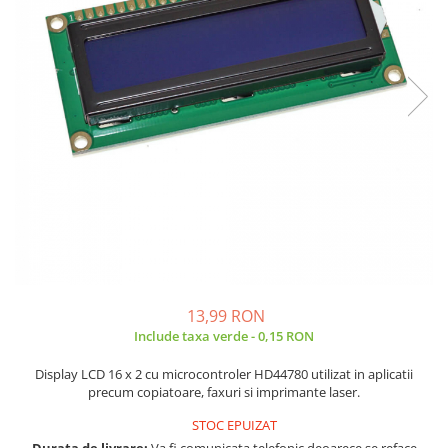
JBC
Termometre
JCD
Camere Termoviziune
JGNE
Sublere
KEYESTUDIO
Micrometre
KNIPEX
Scule si Unelte
KPS
Scule de Mana
LG CHEM
LONGWEI
Clesti de Taiat
MESTEK
Clesti pentru Dezizolat
MICROBIT
Clesti de Sertizare
MURATA
Clesti Multifunctionali
MOLICEL
Clesti Papagal
13,99 RON
MVAVA
Include taxa verde - 0,15 RON
Clesti Autoblocanti
OPTO-EDU
Menghine
Display LCD 16 x 2 cu microcontroler HD44780 utilizat in aplicatii
PIERGIACOMI
Clesti Electrician 1000V
precum copiatoare, faxuri si imprimante laser.
RASPBERRY PI
Surubelnite Simple
STOC EPUIZAT
RUKO
Surubelnite Electrician 1000V
Durata de livrare:
Va fi comunicata telefonic deoarece se reface