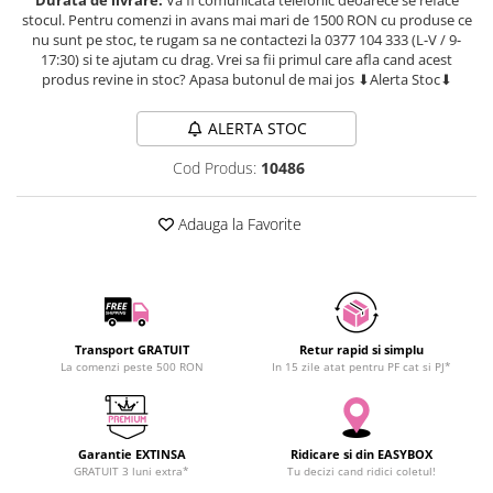
SCHRACK TECHNIK
stocul. Pentru comenzi in avans mai mari de 1500 RON cu produse ce
Seturi de Surubelnite
nu sunt pe stoc, te rugam sa ne contactezi la 0377 104 333 (L-V / 9-
SAMSUNG
Cuttere
17:30) si te ajutam cu drag. Vrei sa fii primul care afla cand acest
SUNKKO
Foarfeca Electrician
produs revine in stoc? Apasa butonul de mai jos ⬇Alerta Stoc⬇
SANYO
Chei Dinamometrice
ALERTA STOC
SUPERFIRE
Chei Fixe
SONOFF
Chei Reglabile
Cod Produs:
10486
TERMOPASTY
Chei Combinate
TOPDON
Chei Inelare cu Cot
Adauga la Favorite
TAXNELE
Rulete
TENPOWER
Nivele cu bula
VICTOR
Truse de Scule
VETO PRO PAC
Scule Electrice
Transport GRATUIT
Retur rapid si simplu
WEICON
La comenzi peste 500 RON
In 15 zile atat pentru PF cat si PJ*
Unelte Multifunctionale
WERA
Surubelnite Electrice
WIHA
Polizoare
WAIT TOOLS
Garantie EXTINSA
Ridicare si din EASYBOX
Masini de Gaurit si Insurubat
GRATUIT 3 luni extra*
Tu decizi cand ridici coletul!
WEEEMAKE
Accesorii pentru Gaurit