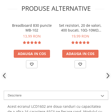
YAHBOOM
Burghie pentru Metal
PRODUSE ALTERNATIVE
YATO
Genti pentru Scule si Unelte
ZUBR
Electronica
Breadboard 830 puncte
Set rezistori, 20 de valori,
B
Unelte pentru Electronica
MB-102
400 bucati, 10Ω-10MΩ,
Aparate de Sudura in Puncte
1/4W
13,99 RON
19,99 RON
Microscoape Digitale
Osciloscoape Digitale
ADAUGA IN COS
ADAUGA IN COS
Generatoare de Semnal
Surse de Laborator
Statii de Lipit
Letcon
Accesorii pentru Lipit
Surubelnite de Precizie
Clesti de Precizie
Descriere
Kituri Electronice
Acest ecranul LCD1602 are doua randuri cu capacitatea
Placi de Dezvoltare
de a afisa 16 caractere ASCII pe fiecare rand. Modulul cu