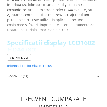
Placi de Expansiune
interfata I2C foloseste doar 2 pini digitali pentru
comunicare. Are un microcontroler HD44780 integrat.
Module Electronice
Ajustarea contrastului se realizeaza cu ajutorul unui
Senzori Electronici
potentiometru. Este utilizat in aplicatii precum:
copiatoare si faxuri, imprimante laser, instrumente de
Componente Electronice
testare industriala, imprimante 3D etc.
Gadgets
Electrice
Specificatii display LCD1602
Acumulatori si Baterii
HD44780:
Acumulatori
VEZI MAI MULT
Baterii
Microcontroler:
HD44780
Tensiune de operare:
5V DC
Informatii conformitate produs
Distributie Comutatie si Protectie
Interfata:
I2C
Contoare si Relee Electrice
Culoare ecran:
albastra
Review-uri
(14)
Sigurante Automate
Dimensiuni:
80 x 35 x 11 mm
Greutate totala:
0.031 kg
Sigurante Fuzibile
Sigurante Diferentiale RCBO
Ce contine cutia?
FRECVENT CUMPARATE
Protectii diferentiale RCCB
Dispozitive AFDD detectare defect
IMPREUNA
1x Display LCD1602