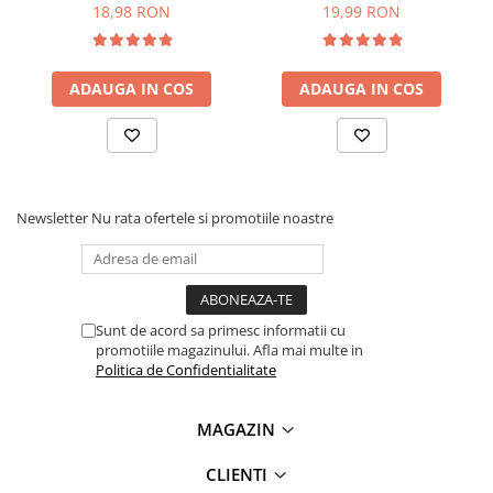
1/4W
18,98 RON
19,99 RON
Lanterne
Lanterne de Cap
Lanterne de Mana
ADAUGA IN COS
ADAUGA IN COS
Lampi Solare
Proiectoare LED
Aeroterme
Auto
Newsletter
Nu rata ofertele si promotiile noastre
Roboti de Pornire Auto
Microscoape Biologice
Sunt de acord sa primesc informatii cu
promotiile magazinului. Afla mai multe in
Politica de Confidentialitate
MAGAZIN
CLIENTI