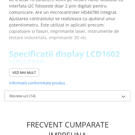
interfata I2C foloseste doar 2 pini digitali pentru
comunicare. Are un microcontroler HD44780 integrat.
Ajustarea contrastului se realizeaza cu ajutorul unui
potentiometru. Este utilizat in aplicatii precum:
copiatoare si faxuri, imprimante laser, instrumente de
testare industriala, imprimante 3D etc.
Specificatii display LCD1602
HD44780:
VEZI MAI MULT
Microcontroler:
HD44780
Tensiune de operare:
5V DC
Informatii conformitate produs
Interfata:
I2C
Culoare ecran:
albastra
Review-uri
(14)
Dimensiuni:
80 x 35 x 11 mm
Greutate totala:
0.031 kg
Ce contine cutia?
FRECVENT CUMPARATE
IMPREUNA
1x Display LCD1602