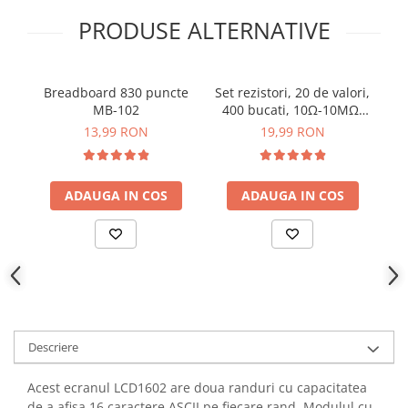
YAHBOOM
PRODUSE ALTERNATIVE
YATO
ZUBR
Breadboard 830 puncte
Set rezistori, 20 de valori,
B
MB-102
400 bucati, 10Ω-10MΩ,
1/4W
13,99 RON
19,99 RON
ADAUGA IN COS
ADAUGA IN COS
Descriere
Acest ecranul LCD1602 are doua randuri cu capacitatea
de a afisa 16 caractere ASCII pe fiecare rand. Modulul cu