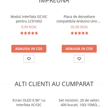
Modul interfata I2C/IIC
Placa de dezvoltare
pentru LCD1602
compatibila Arduino Uno R3
ATMega328P-AU CH340G
9,99 RON
35,99 RON
ADAUGA IN COS
ADAUGA IN COS
ALTI CLIENTI AU CUMPARAT
Ecran OLED 0.96" cu
Set rezistori, 20 de valori,
interfata IIC/I2C
400 bucati, 10Ω-10MΩ,