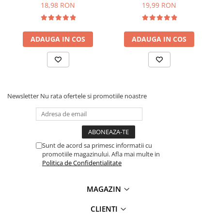
1/4W
18,98 RON
19,99 RON
ADAUGA IN COS
ADAUGA IN COS
Newsletter
Nu rata ofertele si promotiile noastre
Sunt de acord sa primesc informatii cu
promotiile magazinului. Afla mai multe in
Politica de Confidentialitate
MAGAZIN
CLIENTI