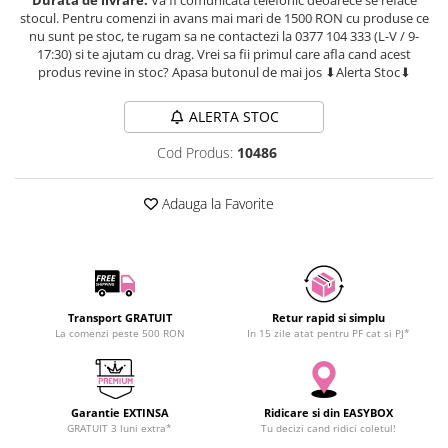
SCHRACK TECHNIK
stocul. Pentru comenzi in avans mai mari de 1500 RON cu produse ce
nu sunt pe stoc, te rugam sa ne contactezi la 0377 104 333 (L-V / 9-
SAMSUNG
17:30) si te ajutam cu drag. Vrei sa fii primul care afla cand acest
SUNKKO
produs revine in stoc? Apasa butonul de mai jos ⬇Alerta Stoc⬇
SANYO
ALERTA STOC
SUPERFIRE
SONOFF
Cod Produs:
10486
TERMOPASTY
TOPDON
Adauga la Favorite
TAXNELE
TENPOWER
VICTOR
VETO PRO PAC
Transport GRATUIT
Retur rapid si simplu
WEICON
La comenzi peste 500 RON
In 15 zile atat pentru PF cat si PJ*
WERA
WIHA
WAIT TOOLS
Garantie EXTINSA
Ridicare si din EASYBOX
GRATUIT 3 luni extra*
Tu decizi cand ridici coletul!
WEEEMAKE