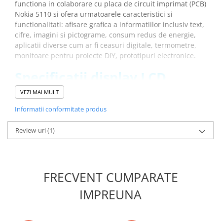
functiona in colaborare cu placa de circuit imprimat (PCB)
Placi de Expansiune
Nokia 5110 si ofera urmatoarele caracteristici si
Module Electronice
functionalitati: afisare grafica a informatiilor inclusiv text,
cifre, imagini si pictograme, consum redus de energie,
Senzori Electronici
aplicatii diverse cum ar fi ceasuri digitale, termometre,
Componente Electronice
monitoare pentru proiecte DIY, prototipuri electronice.
Gadgets
Specificatii display LCD
Electrice
compatibil cu Nokia 5110,
VEZI MAI MULT
Acumulatori si Baterii
84x48 pixeli:
Informatii conformitate produs
Acumulatori
Baterii
Tensiunea de alimentare:
2.7-3.3 V, 5 V
Review-uri
(1)
Distributie Comutatie si Protectie
Tensiune interfata date:
2.7-5 V
Tensiune de alimentare pentru fundal:
3.3 V
Contoare si Relee Electrice
Rezolutie:
84 x 48 pixeli
Sigurante Automate
Fundal:
Alb
FRECVENT CUMPARATE
Sigurante Fuzibile
Dimensiune:
45.6 x 46.75 x 7 mm
Greutatea totala:
0.015kg
Sigurante Diferentiale RCBO
IMPREUNA
Protectii diferentiale RCCB
INFORMARE:
Acest modul este insotit de o bareta cu pini
Dispozitive AFDD detectare defect
de tip tata care este inclusa, insa nu este lipita!