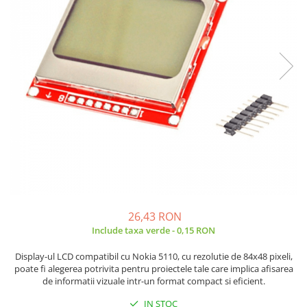
JBC
Termometre
JCD
Camere Termoviziune
JGNE
Sublere
KEYESTUDIO
Micrometre
KNIPEX
Scule si Unelte
KPS
Scule de Mana
LG CHEM
LONGWEI
Clesti de Taiat
MESTEK
Clesti pentru Dezizolat
MICROBIT
Clesti de Sertizare
MURATA
Clesti Multifunctionali
MOLICEL
Clesti Papagal
26,43 RON
MVAVA
Include taxa verde - 0,15 RON
Clesti Autoblocanti
OPTO-EDU
Menghine
Display-ul LCD compatibil cu Nokia 5110, cu rezolutie de 84x48 pixeli,
PIERGIACOMI
Clesti Electrician 1000V
poate fi alegerea potrivita pentru proiectele tale care implica afisarea
de informatii vizuale intr-un format compact si eficient.
RASPBERRY PI
Surubelnite Simple
RUKO
Surubelnite Electrician 1000V
IN STOC