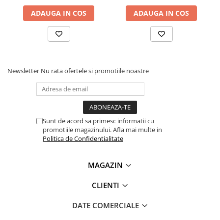
Lanterne
ADAUGA IN COS
ADAUGA IN COS
Lanterne de Cap
Lanterne de Mana
Lampi Solare
Proiectoare LED
Newsletter
Nu rata ofertele si promotiile noastre
Aeroterme
Auto
Roboti de Pornire Auto
Microscoape Biologice
Sunt de acord sa primesc informatii cu
promotiile magazinului. Afla mai multe in
Politica de Confidentialitate
MAGAZIN
CLIENTI
DATE COMERCIALE