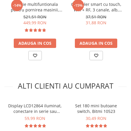
arc electric
Baterie multifuntionala
Controler smart cu touch,
-14%
-15%
pentru pornirea masinii,
Wifi + RF, 3 canale, alb,
Descarcatoare de Supratensiune
Ce contine cutia?
10000mAh, 1200A, TOPDON
433MHz, Sonoff T2EU3C-RF
521,51 RON
37,51 RON
Contactoare
JS1200
449,99 RON
31,88 RON
Blocuri de Distributie
1x Display LCD compatibil cu Nokia 5110, 84x48 pixeli
Tablouri Electrice
Accesorii Tablouri Electrice
ADAUGA IN COS
ADAUGA IN COS
Stabilizatoare de Tensiune
Convertoare de Tensiune
Banda Izolatoare
Panouri Fotovoltaice
Smart Home
ALTI CLIENTI AU CUMPARAT
Intrerupatoare Smart
Prize Inteligente
Display LCD12864 iluminat,
Set 180 mini butoane
Module Smart Home
conectare in serie sau
switch, Bitmi 10523
paralel
Camere Supraveghere
59,99 RON
30,49 RON
Iluminat