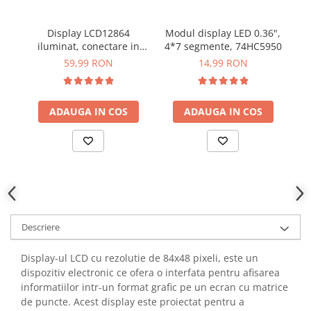
YAHBOOM
Burghie pentru Metal
YATO
Display LCD12864
Modul display LED 0.36",
Ta
Genti pentru Scule si Unelte
ZUBR
iluminat, conectare in
4*7 segmente, 74HC5950
Electronica
serie sau paralel
59,99 RON
14,99 RON
Unelte pentru Electronica
Aparate de Sudura in Puncte
ADAUGA IN COS
ADAUGA IN COS
Microscoape Digitale
Osciloscoape Digitale
Generatoare de Semnal
Surse de Laborator
Statii de Lipit
Letcon
Accesorii pentru Lipit
Descriere
Surubelnite de Precizie
Display-ul LCD cu rezolutie de 84x48 pixeli, este un
Clesti de Precizie
dispozitiv electronic ce ofera o interfata pentru afisarea
Kituri Electronice
informatiilor intr-un format grafic pe un ecran cu matrice
Placi de Dezvoltare
de puncte. Acest display este proiectat pentru a