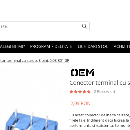
 ALEGI BITMI?
PROGRAM FIDELITATE
LICHIDARI STOC
ACHIZITI
or terminal cu surub, 3 pini, 5.08-301-3P
Conector terminal cu s
2 Review-uri
2,09 RON
Cu acest conector de inalta calitate,
firele tale. Indiferent daca lucrezi l
performanta si rezistenta. Se mont