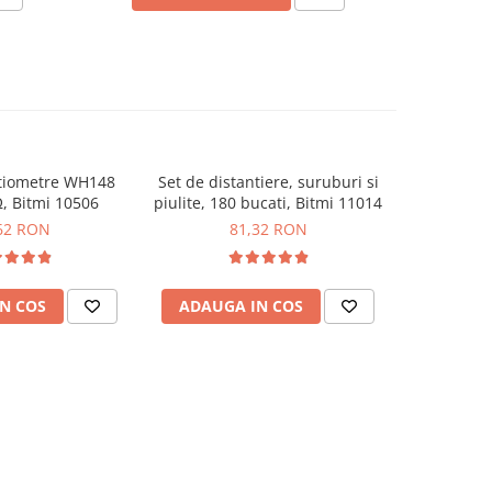
ntiometre WH148
Set de distantiere, suruburi si
Set 10 cabl
, Bitmi 10506
piulite, 180 bucati, Bitmi 11014
si 
62 RON
81,32 RON
N COS
ADAUGA IN COS
ADAUG