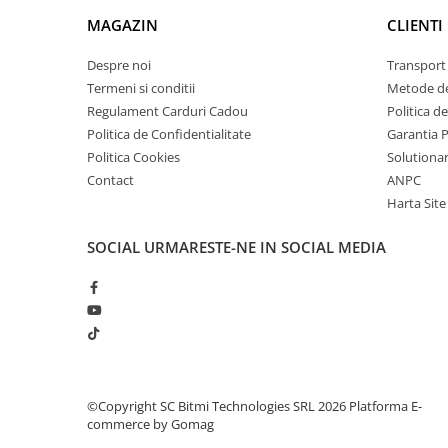
arc electric
MAGAZIN
CLIENTI
Descarcatoare de Supratensiune
Contactoare
Despre noi
Transport 
Blocuri de Distributie
Termeni si conditii
Metode de
Regulament Carduri Cadou
Politica d
Tablouri Electrice
Politica de Confidentialitate
Garantia 
Accesorii Tablouri Electrice
Politica Cookies
Solutionare
Stabilizatoare de Tensiune
Contact
ANPC
Convertoare de Tensiune
Harta Site
Banda Izolatoare
SOCIAL
URMARESTE-NE IN SOCIAL MEDIA
Panouri Fotovoltaice
Smart Home
Intrerupatoare Smart
Prize Inteligente
Module Smart Home
Camere Supraveghere
©Copyright SC Bitmi Technologies SRL 2026
Platforma E-
commerce by Gomag
Iluminat