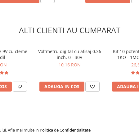
ALTI CLIENTI AU CUMPARAT
e 9V cu cleme
Voltmetru digital cu afisaj 0.36
Kit 10 pote
dil
inch, 0 - 30V
1KΩ - 1MΩ
RON
10,16 RON
26,
COS
ADAUGA IN COS
ADAUGA I
lui. Afla mai multe in
Politica de Confidentialitate