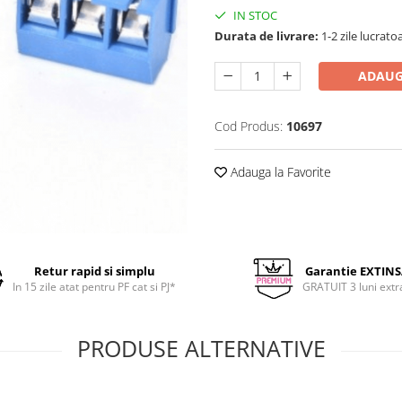
IN STOC
Durata de livrare:
1-2 zile lucrato
ADAUG
Cod Produs:
10697
Adauga la Favorite
Retur rapid si simplu
Garantie EXTIN
In 15 zile atat pentru PF cat si PJ*
GRATUIT 3 luni extr
PRODUSE ALTERNATIVE