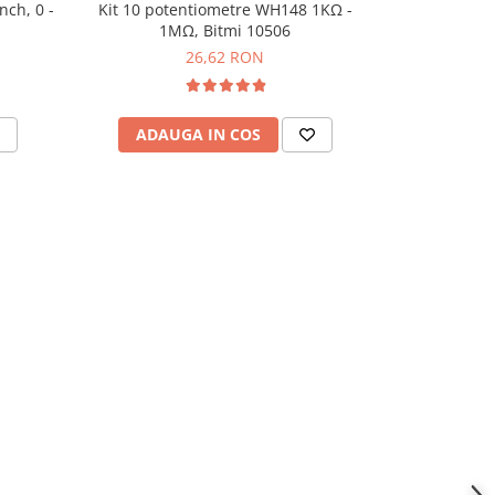
nch, 0 -
Kit 10 potentiometre WH148 1KΩ -
Set de distan
1MΩ, Bitmi 10506
180 b
26,62 RON
ADAUGA IN COS
ADAU