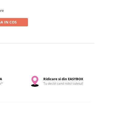
are
A IN COS
SA
Ridicare si din EASYBOX
a*
Tu decizi cand ridici coletul!