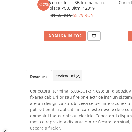
Set 16 conectori USB tip mama cu
Conect
-32%
SCHRACK TECHNIK
Seturi de Surubelnite
placa PCB, Bitmi 12319
SAMSUNG
Cuttere
81,55 RON
55,79 RON
SUNKKO
Foarfeca Electrician
SANYO
Chei Dinamometrice
SUPERFIRE
ADAUGA IN COS
Chei Fixe
SONOFF
Chei Reglabile
TERMOPASTY
Chei Combinate
TOPDON
Chei Inelare cu Cot
TAXNELE
Rulete
TENPOWER
Nivele cu bula
Review-uri
(2)
Descriere
VICTOR
Truse de Scule
VETO PRO PAC
Scule Electrice
Conectorul terminal 5.08-301-3P, este un dispozitiv 
WEICON
fixarea cablurilor sau firelor electrice intr-un siste
Unelte Multifunctionale
are un design cu surub, ceea ce permite o conexiune
WERA
Surubelnite Electrice
potrivit pentru aplicatii in care este nevoie de o co
WIHA
Polizoare
domeniul industrial sau electric. Conectorul dispun
WAIT TOOLS
mm, ce reprezinta distanta dintre fiecare terminal
Masini de Gaurit si Insurubat
WEEEMAKE
usoara a firelor.
Accesorii pentru Gaurit