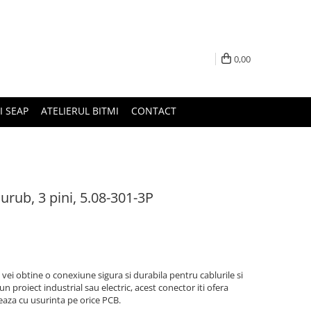
0,00
I SEAP
ATELIERUL BITMI
CONTACT
urub, 3 pini, 5.08-301-3P
 vei obtine o conexiune sigura si durabila pentru cablurile si
a un proiect industrial sau electric, acest conector iti ofera
eaza cu usurinta pe orice PCB.