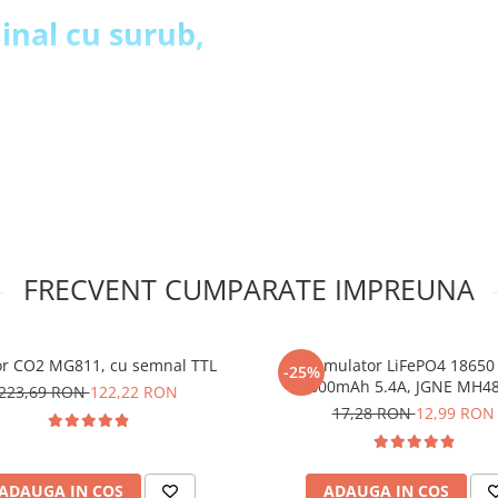
inal cu surub,
FRECVENT CUMPARATE IMPREUNA
r CO2 MG811, cu semnal TTL
Acumulator LiFePO4 18650 
-25%
1800mAh 5.4A, JGNE MH4
223,69 RON
122,22 RON
17,28 RON
12,99 RON
ADAUGA IN COS
ADAUGA IN COS