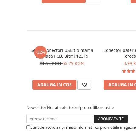
Placi de Expansiune
Module Electronice
Senzori Electronici
Componente Electronice
Gadgets
Set 16 conectori USB tip mama
Conector bateri
Electrice
-32%
cu placa PCB, Bitmi 12319
croco
Acumulatori si Baterii
81,55 RON
55,79 RON
3,99 
Acumulatori
Baterii
Distributie Comutatie si Protectie
ADAUGA IN COS
ADAUGA IN 
Contoare si Relee Electrice
Sigurante Automate
Newsletter
Nu rata ofertele si promotiile noastre
Sigurante Fuzibile
Sigurante Diferentiale RCBO
Protectii diferentiale RCCB
Sunt de acord sa primesc informatii cu promotiile magazinu
Dispozitive AFDD detectare defect