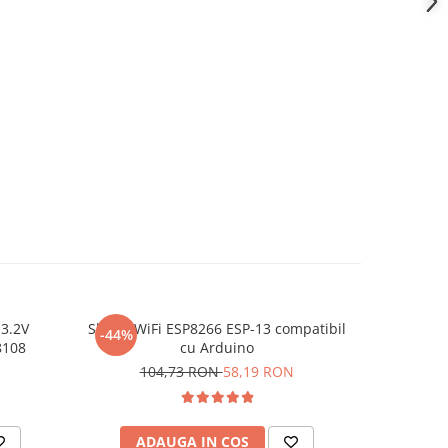
3.2V
Shield WiFi ESP8266 ESP-13 compatibil
Adaptor 
-44%
-15%
8108
cu Arduino
104,73 RON
58,19 RON
3
ADAUGA IN COS
AD