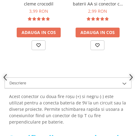
YAHBOOM
cleme crocodil
baterii AA si conector cu
Burghie pentru Metal
2 fire
3,99 RON
2,99 RON
YATO
Genti pentru Scule si Unelte
ZUBR
Electronica
ADAUGA IN COS
ADAUGA IN COS
Unelte pentru Electronica
Aparate de Sudura in Puncte
Microscoape Digitale
Osciloscoape Digitale
Generatoare de Semnal
Surse de Laborator
Statii de Lipit
Descriere
Letcon
Acest conector cu doua fire roșu (+) si negru (-) este
Accesorii pentru Lipit
utilizat pentru a conecta bateria de 9V la un circuit sau la
Surubelnite de Precizie
diverse proiecte. Permite schimbarea rapida si usoara a
Clesti de Precizie
conexiunilor fiind un conector de tip T cu fire
Kituri Electronice
perpendiculare pe baterie.
Placi de Dezvoltare