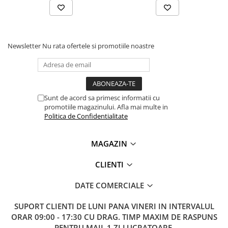
Lanterne
Lanterne de Cap
Lanterne de Mana
Newsletter
Nu rata ofertele si promotiile noastre
Lampi Solare
Proiectoare LED
Aeroterme
Auto
Sunt de acord sa primesc informatii cu
Roboti de Pornire Auto
promotiile magazinului. Afla mai multe in
Politica de Confidentialitate
Microscoape Biologice
MAGAZIN
CLIENTI
DATE COMERCIALE
SUPORT CLIENTI
DE LUNI PANA VINERI IN INTERVALUL
ORAR 09:00 - 17:30 CU DRAG. TIMP MAXIM DE RASPUNS
PENTRU MAIL 1 ZI LUCRATOARE.