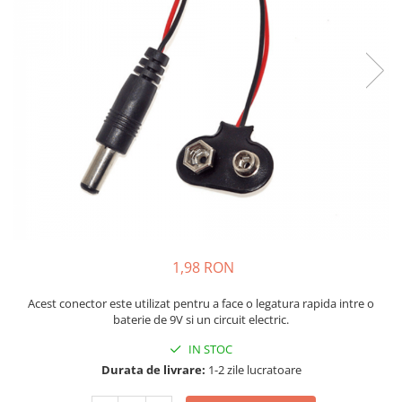
JBC
Termometre
JCD
Camere Termoviziune
JGNE
Sublere
KEYESTUDIO
Micrometre
KNIPEX
Scule si Unelte
KPS
Scule de Mana
LG CHEM
LONGWEI
Clesti de Taiat
MESTEK
Clesti pentru Dezizolat
MICROBIT
Clesti de Sertizare
MURATA
Clesti Multifunctionali
1,98 RON
MOLICEL
Clesti Papagal
MVAVA
Clesti Autoblocanti
Acest conector este utilizat pentru a face o legatura rapida intre o
baterie de 9V si un circuit electric.
OPTO-EDU
Menghine
PIERGIACOMI
IN STOC
Clesti Electrician 1000V
Durata de livrare:
1-2 zile lucratoare
RASPBERRY PI
Surubelnite Simple
RUKO
Surubelnite Electrician 1000V