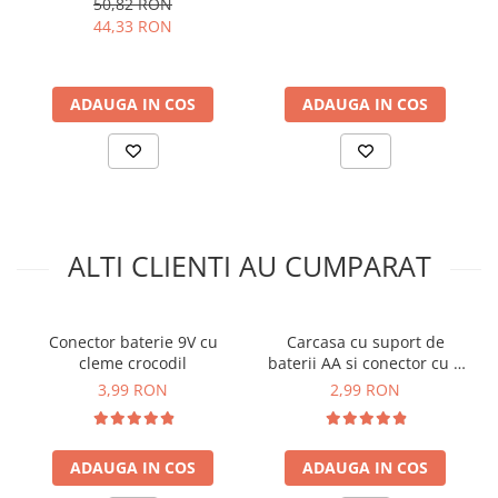
50,82 RON
arc electric
44,33 RON
Descarcatoare de Supratensiune
Contactoare
Blocuri de Distributie
ADAUGA IN COS
ADAUGA IN COS
Tablouri Electrice
Accesorii Tablouri Electrice
Stabilizatoare de Tensiune
Convertoare de Tensiune
Banda Izolatoare
ALTI CLIENTI AU CUMPARAT
Panouri Fotovoltaice
Smart Home
Conector baterie 9V cu
Carcasa cu suport de
Intrerupatoare Smart
cleme crocodil
baterii AA si conector cu 2
Prize Inteligente
fire
3,99 RON
2,99 RON
Module Smart Home
Camere Supraveghere
ADAUGA IN COS
ADAUGA IN COS
Iluminat