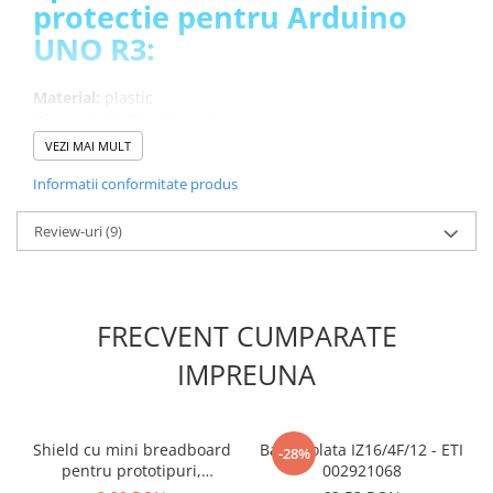
protectie pentru Arduino
UNO R3:
Material:
plastic
Dimensiuni:
80 x 65 x 21 mm
Greutate totala:
0.021 kg
VEZI MAI MULT
Informatii conformitate produs
Ce contine cutia?
Review-uri
(9)
1x Carcasa de protectie pentru Arduino UNO R3
FRECVENT CUMPARATE
IMPREUNA
Shield cu mini breadboard
Bara izolata IZ16/4F/12 - ETI
-28%
pentru prototipuri,
002921068
compatibil Arduino UNO R3