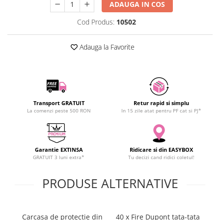
ADAUGA IN COS
SCHRACK TECHNIK
SAMSUNG
Cod Produs:
10502
SUNKKO
Adauga la Favorite
SANYO
SUPERFIRE
SONOFF
TERMOPASTY
TOPDON
Transport GRATUIT
Retur rapid si simplu
TAXNELE
La comenzi peste 500 RON
In 15 zile atat pentru PF cat si PJ*
TENPOWER
VICTOR
VETO PRO PAC
Garantie EXTINSA
Ridicare si din EASYBOX
GRATUIT 3 luni extra*
Tu decizi cand ridici coletul!
WEICON
WERA
PRODUSE ALTERNATIVE
WIHA
WAIT TOOLS
WEEEMAKE
Carcasa de protectie din
40 x Fire Dupont tata-tata
C