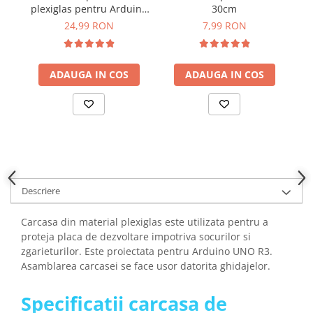
YAHBOOM
plexiglas pentru Arduino
30cm
MEGA 2560
24,99 RON
7,99 RON
YATO
ZUBR
ADAUGA IN COS
ADAUGA IN COS
Descriere
Carcasa din material plexiglas este utilizata pentru a
proteja placa de dezvoltare impotriva socurilor si
zgarieturilor. Este proiectata pentru Arduino UNO R3.
Asamblarea carcasei se face usor datorita ghidajelor.
Specificatii carcasa de