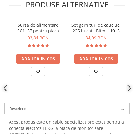
PRODUSE ALTERNATIVE
YAHBOOM
Burghie pentru Metal
YATO
Genti pentru Scule si Unelte
ZUBR
Electronica
Sursa de alimentare
Set garnituri de cauciuc,
SC1157 pentru placa
225 bucati, Bitmi 11015
Unelte pentru Electronica
Raspberry Pi 5
93,84 RON
34,99 RON
Aparate de Sudura in Puncte
Microscoape Digitale
Osciloscoape Digitale
ADAUGA IN COS
ADAUGA IN COS
Generatoare de Semnal
Surse de Laborator
Statii de Lipit
Letcon
Accesorii pentru Lipit
Surubelnite de Precizie
Descriere
Clesti de Precizie
Kituri Electronice
Acest produs este un cablu specializat proiectat pentru a
conecta electrozii EKG la placa de monitorizare
Placi de Dezvoltare