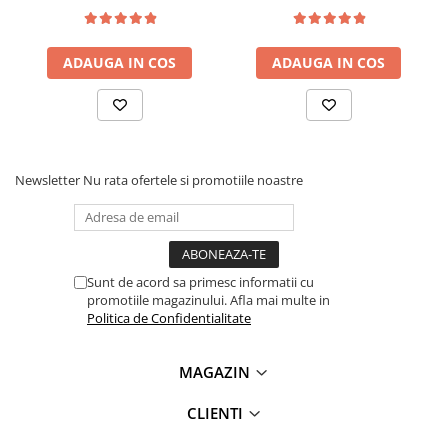
Lanterne
Lanterne de Cap
ADAUGA IN COS
ADAUGA IN COS
Lanterne de Mana
Lampi Solare
Proiectoare LED
Aeroterme
Newsletter
Nu rata ofertele si promotiile noastre
Auto
Roboti de Pornire Auto
Microscoape Biologice
Sunt de acord sa primesc informatii cu
promotiile magazinului. Afla mai multe in
Politica de Confidentialitate
MAGAZIN
CLIENTI