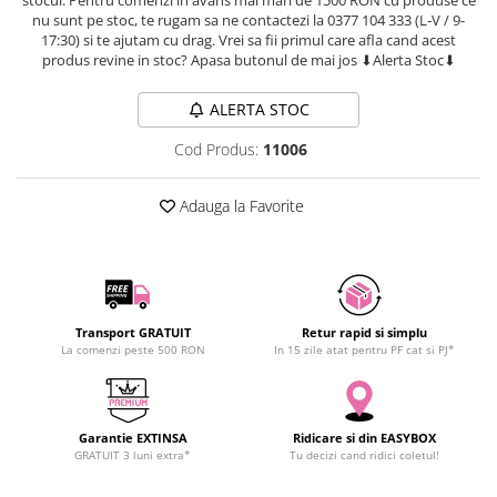
SCHRACK TECHNIK
nu sunt pe stoc, te rugam sa ne contactezi la 0377 104 333 (L-V / 9-
Seturi de Surubelnite
17:30) si te ajutam cu drag. Vrei sa fii primul care afla cand acest
SAMSUNG
Cuttere
produs revine in stoc? Apasa butonul de mai jos ⬇Alerta Stoc⬇
SUNKKO
Foarfeca Electrician
SANYO
Chei Dinamometrice
ALERTA STOC
SUPERFIRE
Chei Fixe
Cod Produs:
11006
SONOFF
Chei Reglabile
TERMOPASTY
Chei Combinate
Adauga la Favorite
TOPDON
Chei Inelare cu Cot
TAXNELE
Rulete
TENPOWER
Nivele cu bula
VICTOR
Truse de Scule
Transport GRATUIT
Retur rapid si simplu
VETO PRO PAC
Scule Electrice
La comenzi peste 500 RON
In 15 zile atat pentru PF cat si PJ*
WEICON
Unelte Multifunctionale
WERA
Surubelnite Electrice
WIHA
Polizoare
Garantie EXTINSA
Ridicare si din EASYBOX
WAIT TOOLS
GRATUIT 3 luni extra*
Tu decizi cand ridici coletul!
Masini de Gaurit si Insurubat
WEEEMAKE
Accesorii pentru Gaurit