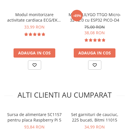
arc electric
Descarcatoare de Supratensiune
Modul monitorizare
Modul LILYGO TTGO Micro-
-49%
Contactoare
activitate cardiaca ECG/EKG,
32 V2.0 cu ESP32 PICO-D4
Blocuri de Distributie
AD8232
33,99 RON
75,00 RON
Tablouri Electrice
38,08 RON
Accesorii Tablouri Electrice
Stabilizatoare de Tensiune
ADAUGA IN COS
ADAUGA IN COS
Convertoare de Tensiune
Banda Izolatoare
Panouri Fotovoltaice
Smart Home
Intrerupatoare Smart
ALTI CLIENTI AU CUMPARAT
Prize Inteligente
Module Smart Home
Sursa de alimentare SC1157
Set garnituri de cauciuc,
Camere Supraveghere
pentru placa Raspberry Pi 5
225 bucati, Bitmi 11015
Iluminat
93,84 RON
34,99 RON