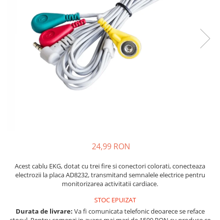
JBC
Termometre
JCD
Camere Termoviziune
JGNE
Sublere
KEYESTUDIO
Micrometre
KNIPEX
Scule si Unelte
KPS
Scule de Mana
LG CHEM
LONGWEI
Clesti de Taiat
MESTEK
Clesti pentru Dezizolat
MICROBIT
Clesti de Sertizare
MURATA
Clesti Multifunctionali
24,99 RON
MOLICEL
Clesti Papagal
MVAVA
Clesti Autoblocanti
Acest cablu EKG, dotat cu trei fire si conectori colorati, conecteaza
electrozii la placa AD8232, transmitand semnalele electrice pentru
OPTO-EDU
Menghine
monitorizarea activitatii cardiace.
PIERGIACOMI
Clesti Electrician 1000V
STOC EPUIZAT
RASPBERRY PI
Surubelnite Simple
Durata de livrare:
Va fi comunicata telefonic deoarece se reface
RUKO
Surubelnite Electrician 1000V
stocul. Pentru comenzi in avans mai mari de 1500 RON cu produse ce