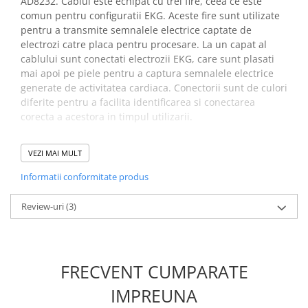
AD8232. Cablul este echipat cu trei fire, ceea ce este
Placi de Expansiune
comun pentru configuratii EKG. Aceste fire sunt utilizate
Module Electronice
pentru a transmite semnalele electrice captate de
electrozi catre placa pentru procesare. La un capat al
Senzori Electronici
cablului sunt conectati electrozii EKG, care sunt plasati
Componente Electronice
mai apoi pe piele pentru a captura semnalele electrice
generate de activitatea cardiaca. Conectorii sunt de culori
Gadgets
diferite pentru a facilita identificarea si conectarea
Electrice
corecta a acestora in timpul utilizarii.
Acumulatori si Baterii
Specificatii cablu
Acumulatori
VEZI MAI MULT
electrocardiograma, cu 3
Baterii
Informatii conformitate produs
fire:
Distributie Comutatie si Protectie
Review-uri
(3)
Contoare si Relee Electrice
Compatibilitate:
AD8232
Sigurante Automate
Sigurante Fuzibile
Ce contine cutia?
Sigurante Diferentiale RCBO
FRECVENT CUMPARATE
Protectii diferentiale RCCB
1x Cablu EKG cu 3 fire, pentru modulul AD8232
IMPREUNA
Dispozitive AFDD detectare defect