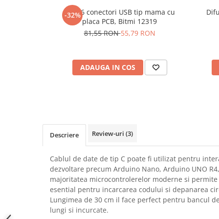
SCHRACK TECHNIK
Seturi de Surubelnite
Set 16 conectori USB tip mama cu
Dif
-32%
placa PCB, Bitmi 12319
SAMSUNG
Cuttere
81,55 RON
55,79 RON
SUNKKO
Foarfeca Electrician
SANYO
Chei Dinamometrice
SUPERFIRE
Chei Fixe
ADAUGA IN COS
SONOFF
Chei Reglabile
TERMOPASTY
Chei Combinate
TOPDON
Chei Inelare cu Cot
TAXNELE
Rulete
TENPOWER
Nivele cu bula
Review-uri
(3)
Descriere
VICTOR
Truse de Scule
VETO PRO PAC
Scule Electrice
Cablul de date de tip C poate fi utilizat pentru inte
WEICON
Unelte Multifunctionale
dezvoltare precum Arduino Nano, Arduino UNO R4, 
WERA
Surubelnite Electrice
majoritatea microcontrolerelor moderne si permite 
WIHA
esential pentru incarcarea codului si depanarea circ
Polizoare
WAIT TOOLS
Lungimea de 30 cm il face perfect pentru bancul de 
Masini de Gaurit si Insurubat
lungi si incurcate.
WEEEMAKE
Accesorii pentru Gaurit