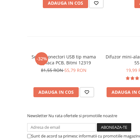
ADAUGA IN COS
Placi de Expansiune
Module Electronice
Senzori Electronici
Componente Electronice
Gadgets
Electrice
Set 16 conectori USB tip mama
Difuzor mini-al
-32%
Acumulatori si Baterii
cu placa PCB, Bitmi 12319
55
Acumulatori
81,55 RON
55,79 RON
19,99
Baterii
Distributie Comutatie si Protectie
ADAUGA IN COS
ADAUGA IN 
Contoare si Relee Electrice
Sigurante Automate
Sigurante Fuzibile
Newsletter
Nu rata ofertele si promotiile noastre
Sigurante Diferentiale RCBO
Protectii diferentiale RCCB
Sunt de acord sa primesc informatii cu promotiile magazinu
Dispozitive AFDD detectare defect