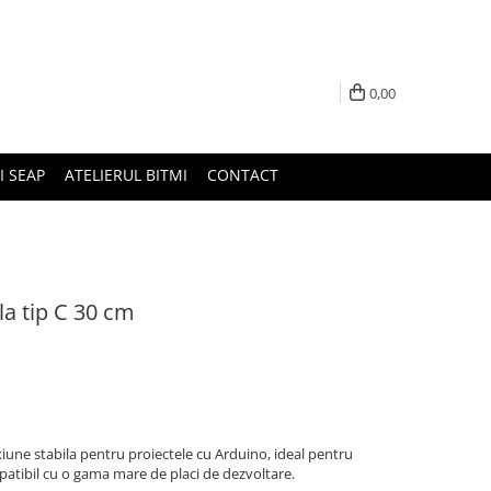
0,00
I SEAP
ATELIERUL BITMI
CONTACT
la tip C 30 cm
iune stabila pentru proiectele cu Arduino, ideal pentru
patibil cu o gama mare de placi de dezvoltare.