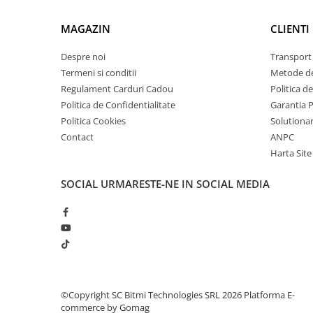
arc electric
Descarcatoare de Supratensiune
MAGAZIN
CLIENTI
Contactoare
Despre noi
Transport 
Blocuri de Distributie
Termeni si conditii
Metode de
Tablouri Electrice
Regulament Carduri Cadou
Politica d
Accesorii Tablouri Electrice
Politica de Confidentialitate
Garantia 
Stabilizatoare de Tensiune
Politica Cookies
Solutionare
Convertoare de Tensiune
Contact
ANPC
Harta Site
Banda Izolatoare
Panouri Fotovoltaice
SOCIAL
URMARESTE-NE IN SOCIAL MEDIA
Smart Home
Intrerupatoare Smart
Prize Inteligente
Module Smart Home
Camere Supraveghere
©Copyright SC Bitmi Technologies SRL 2026
Platforma E-
Iluminat
commerce by Gomag