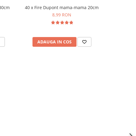
 30cm
40 x Fire Dupont mama-mama 20cm
40 x Fire 
8,99 RON
ADAUGA IN COS
ADAU