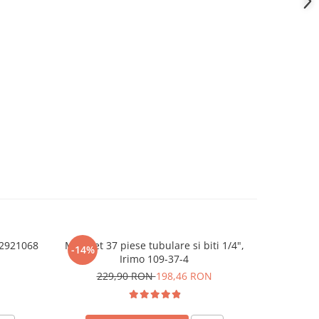
002921068
Mini set 37 piese tubulare si biti 1/4",
TEH LBC0
-14%
-41%
Irimo 109-37-4
229,90 RON
198,46 RON
1