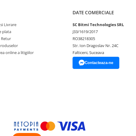
DATE COMERCIALE
si Livrare
SC Bitmi Technologies SRL
 plata
J33/1619/2017
e Retur
RO38218305
Produselor
Str. Ion Dragoslav Nr. 24C
a online a litigiilor
Falticeni, Suceava
Contacteaza-ne