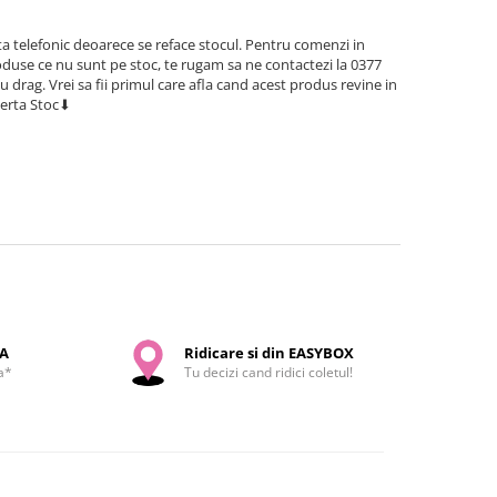
a telefonic deoarece se reface stocul. Pentru comenzi in
use ce nu sunt pe stoc, te rugam sa ne contactezi la 0377
cu drag. Vrei sa fii primul care afla cand acest produs revine in
lerta Stoc⬇
SA
Ridicare si din EASYBOX
a*
Tu decizi cand ridici coletul!