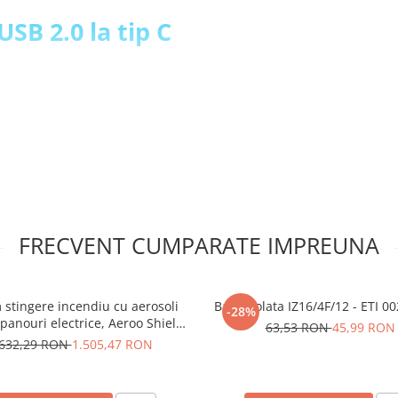
USB 2.0 la tip C
FRECVENT CUMPARATE IMPREUNA
 stingere incendiu cu aerosoli
Bara izolata IZ16/4F/12 - ETI 
-28%
panouri electrice, Aeroo Shield
63,53 RON
45,99 RON
AS09
.632,29 RON
1.505,47 RON