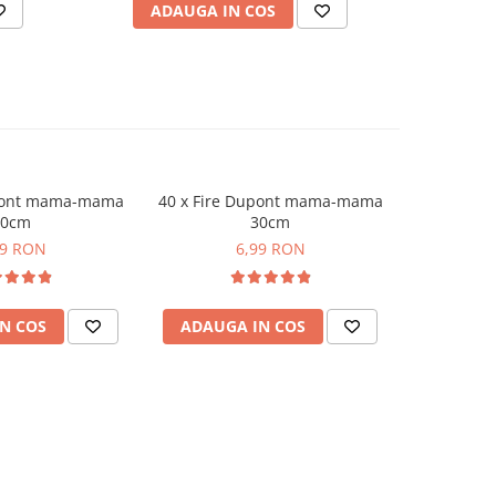
ADAUGA IN COS
AD
upont mama-mama
40 x Fire Dupont mama-mama
Set rezisto
20cm
30cm
valo
99 RON
6,99 RON
1
N COS
ADAUGA IN COS
ADAUG