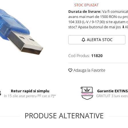
STOC EPUIZAT
Durata de livrare:
Va fi comunicat
avans mai mari de 1500 RON cu prod
104 333 (L-V / 9-17:30) si te ajutam 
stoc? Apasa butonul de mai jos ⬇A
ALERTA STOC
Cod Produs:
11820
Adauga la Favorite
Retur rapid si simplu
Garantie EXTIN
In 15 zile atat pentru PF cat si PJ*
GRATUIT 3 luni extr
PRODUSE ALTERNATIVE