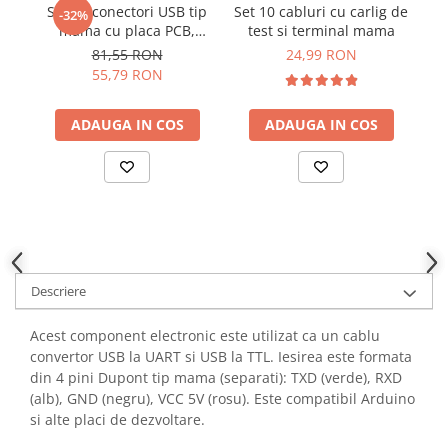
Set 16 conectori USB tip
Set 10 cabluri cu carlig de
Set
YAHBOOM
-32%
Burghie pentru Metal
mama cu placa PCB,
test si terminal mama
YATO
Bitmi 12319
Genti pentru Scule si Unelte
81,55 RON
24,99 RON
ZUBR
55,79 RON
Electronica
Unelte pentru Electronica
ADAUGA IN COS
ADAUGA IN COS
Aparate de Sudura in Puncte
Microscoape Digitale
Osciloscoape Digitale
Generatoare de Semnal
Surse de Laborator
Statii de Lipit
Descriere
Letcon
Accesorii pentru Lipit
Acest component electronic este utilizat ca un cablu
Surubelnite de Precizie
convertor USB la UART si USB la TTL. Iesirea este formata
Clesti de Precizie
din 4 pini Dupont tip mama (separati): TXD (verde), RXD
Kituri Electronice
(alb), GND (negru), VCC 5V (rosu). Este compatibil Arduino
si alte placi de dezvoltare.
Placi de Dezvoltare