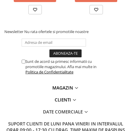
Lanterne
Lanterne de Cap
Lanterne de Mana
Lampi Solare
Newsletter
Nu rata ofertele si promotiile noastre
Proiectoare LED
Aeroterme
Auto
Roboti de Pornire Auto
Sunt de acord sa primesc informatii cu
promotiile magazinului. Afla mai multe in
Microscoape Biologice
Politica de Confidentialitate
MAGAZIN
CLIENTI
DATE COMERCIALE
SUPORT CLIENTI
DE LUNI PANA VINERI IN INTERVALUL
ORAR 09:00 - 17:30 CU DRAG. TIMP MAXIM DE RASPUNS