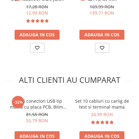
arc electric
MH48108
17,28 RON
169,99 RON
Descarcatoare de Supratensiune
12,99 RON
139,71 RON
Contactoare
Blocuri de Distributie
ADAUGA IN COS
ADAUGA IN COS
Tablouri Electrice
Accesorii Tablouri Electrice
Stabilizatoare de Tensiune
Convertoare de Tensiune
Banda Izolatoare
ALTI CLIENTI AU CUMPARAT
Panouri Fotovoltaice
Smart Home
Intrerupatoare Smart
Set 16 conectori USB tip
Set 10 cabluri cu carlig de
-32%
Prize Inteligente
mama cu placa PCB, Bitmi
test si terminal mama
12319
81,55 RON
24,99 RON
Module Smart Home
55,79 RON
Camere Supraveghere
Iluminat
ADAUGA IN COS
ADAUGA IN COS