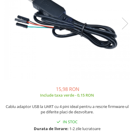
JBC
Termometre
JCD
Camere Termoviziune
JGNE
Sublere
KEYESTUDIO
Micrometre
KNIPEX
Scule si Unelte
KPS
Scule de Mana
LG CHEM
LONGWEI
Clesti de Taiat
MESTEK
Clesti pentru Dezizolat
MICROBIT
Clesti de Sertizare
MURATA
Clesti Multifunctionali
15,98 RON
MOLICEL
Clesti Papagal
Include taxa verde - 0,15 RON
MVAVA
Clesti Autoblocanti
Cablu adaptor USB la UART cu 4 pini ideal pentru a rescrie firmware-ul
OPTO-EDU
Menghine
pe diferite placi de dezvoltare.
PIERGIACOMI
Clesti Electrician 1000V
IN STOC
RASPBERRY PI
Surubelnite Simple
Durata de livrare:
1-2 zile lucratoare
RUKO
Surubelnite Electrician 1000V