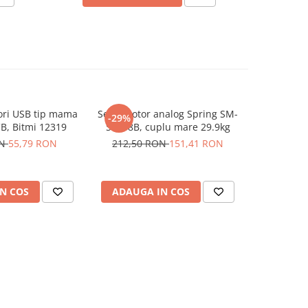
ori USB tip mama
Servomotor analog Spring SM-
Modul R
-29%
-20%
B, Bitmi 12319
S8168B, cuplu mare 29.9kg
W
ON
55,79 RON
212,50 RON
151,41 RON
32,44
N COS
ADAUGA IN COS
ADAUG