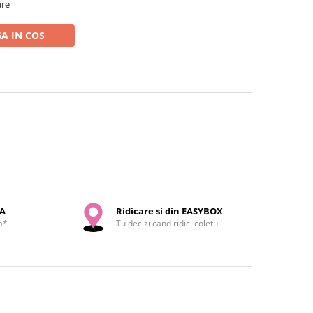
are
A IN COS
SA
Ridicare si din EASYBOX
a*
Tu decizi cand ridici coletul!