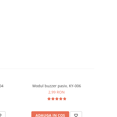
04
Modul buzzer pasiv, KY-006
Mo
2,99 RON
ADAUGA IN COS
AD