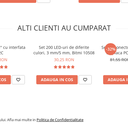
ALTI CLIENTI AU CUMPARAT
" cu interfata
Set 200 LED-uri de diferite
Set 16 conect
-32%
2C
culori, 3 mm/5 mm, Bitmi 10508
cu placa PC
 RON
30,25 RON
81,55 R
COS
ADAUGA IN COS
ADAUGA I
lui. Afla mai multe in
Politica de Confidentialitate