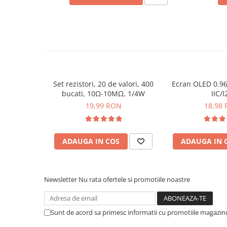
arc electric
Descarcatoare de Supratensiune
Contactoare
Blocuri de Distributie
Tablouri Electrice
Accesorii Tablouri Electrice
Stabilizatoare de Tensiune
Set rezistori, 20 de valori, 400
Ecran OLED 0.96
bucati, 10Ω-10MΩ, 1/4W
IIC/I
Convertoare de Tensiune
19,99 RON
18,98
Banda Izolatoare
Panouri Fotovoltaice
ADAUGA IN COS
ADAUGA IN 
Smart Home
Intrerupatoare Smart
Prize Inteligente
Newsletter
Nu rata ofertele si promotiile noastre
Module Smart Home
Camere Supraveghere
Sunt de acord sa primesc informatii cu promotiile magazinu
Iluminat