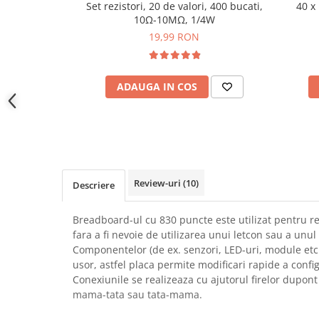
Set rezistori, 20 de valori, 400 bucati,
40 x
YAHBOOM
Burghie pentru Metal
10Ω-10MΩ, 1/4W
YATO
Genti pentru Scule si Unelte
19,99 RON
ZUBR
Electronica
Unelte pentru Electronica
ADAUGA IN COS
Aparate de Sudura in Puncte
Microscoape Digitale
Osciloscoape Digitale
Generatoare de Semnal
Surse de Laborator
Review-uri
(10)
Descriere
Statii de Lipit
Letcon
Breadboard-ul cu 830 puncte este utilizat pentru r
Accesorii pentru Lipit
fara a fi nevoie de utilizarea unui letcon sau a unul p
Surubelnite de Precizie
Componentelor (de ex. senzori, LED-uri, module etc.
usor, astfel placa permite modificari rapide a configu
Clesti de Precizie
Conexiunile se realizeaza cu ajutorul firelor dupont
Kituri Electronice
mama-tata sau tata-mama.
Placi de Dezvoltare