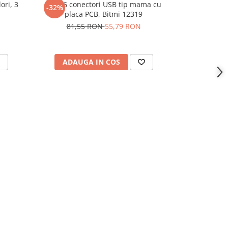
ori, 3
Set 16 conectori USB tip mama cu
Servomotor 
-32%
-29%
placa PCB, Bitmi 12319
cu
81,55 RON
55,79 RON
212,
ADAUGA IN COS
ADAU