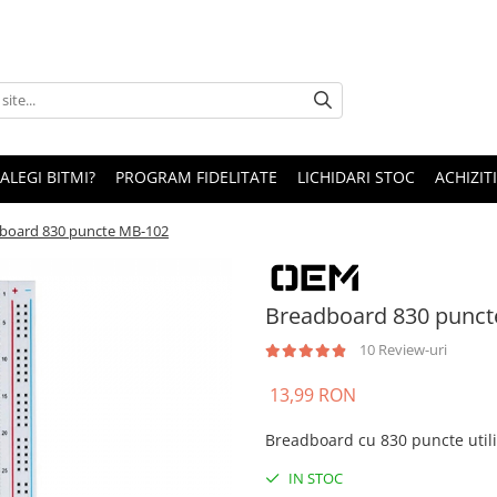
 ALEGI BITMI?
PROGRAM FIDELITATE
LICHIDARI STOC
ACHIZITI
board 830 puncte MB-102
Breadboard 830 punct
10 Review-uri
13,99 RON
Breadboard cu 830 puncte utili
IN STOC