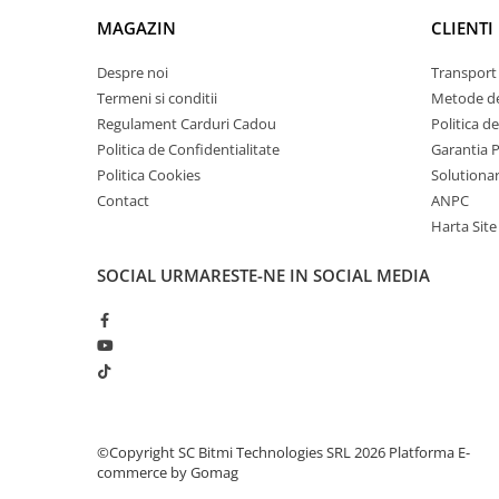
Lanterne
MAGAZIN
CLIENTI
Lanterne de Cap
Despre noi
Transport 
Lanterne de Mana
Termeni si conditii
Metode de
Lampi Solare
Regulament Carduri Cadou
Politica d
Proiectoare LED
Politica de Confidentialitate
Garantia 
Aeroterme
Politica Cookies
Solutionare
Contact
ANPC
Auto
Harta Site
Roboti de Pornire Auto
Microscoape Biologice
SOCIAL
URMARESTE-NE IN SOCIAL MEDIA
©Copyright SC Bitmi Technologies SRL 2026
Platforma E-
commerce by Gomag