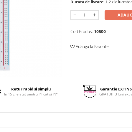
Durata de livrare:
1-2 zile lucrato
ADAUG
Cod Produs:
10500
Adauga la Favorite
Retur rapid si simplu
Garantie EXTIN
In 15 zile atat pentru PF cat si PJ*
GRATUIT 3 luni extr