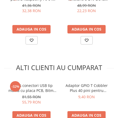
arc electric
LED-uri
tensiune duala, 24 V, 8W
41,36 RON
48,99 RON
Descarcatoare de Supratensiune
32,38 RON
22,23 RON
Contactoare
Blocuri de Distributie
ADAUGA IN COS
ADAUGA IN COS
Tablouri Electrice
Accesorii Tablouri Electrice
Stabilizatoare de Tensiune
Convertoare de Tensiune
Banda Izolatoare
ALTI CLIENTI AU CUMPARAT
Panouri Fotovoltaice
Ce contine cutia?
Smart Home
Intrerupatoare Smart
Set 16 conectori USB tip
Adaptor GPIO T Cobbler
-32%
1 x Adaptor USB la microUSB si Type-C 2.54mm 4 pini
Prize Inteligente
mama cu placa PCB, Bitmi
Plus 40 pini pentru
12319
Raspberry Pi B+
81,55 RON
9,40 RON
Module Smart Home
55,79 RON
Camere Supraveghere
Iluminat
ADAUGA IN COS
ADAUGA IN COS