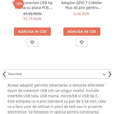
Set 16 conectori USB tip
Adaptor GPIO T Cobbler
R
YAHBOOM
-32%
Burghie pentru Metal
mama cu placa PCB,
Plus 40 pini pentru
d
YATO
Bitmi 12319
Raspberry Pi B+
Genti pentru Scule si Unelte
81,55 RON
9,40 RON
ZUBR
55,79 RON
Electronica
Unelte pentru Electronica
ADAUGA IN COS
ADAUGA IN COS
Aparate de Sudura in Puncte
Microscoape Digitale
Osciloscoape Digitale
Generatoare de Semnal
Surse de Laborator
Statii de Lipit
Descriere
Letcon
Accesorii pentru Lipit
Aceast adaptor permite conectarea si testarea diferitelor
Surubelnite de Precizie
tipuri de conectori USB intr-un singur modul. Include
Clesti de Precizie
interfete USB tata, USB mama, microUSB si USB tip C.
Este echipata cu 4 pini standard cu pas de 2.54 mm, ceea
Kituri Electronice
ce o face usor de utilizat in placi de test sau in proiecte
Placi de Dezvoltare
electronice. Se foloseste in special pentru conectarea