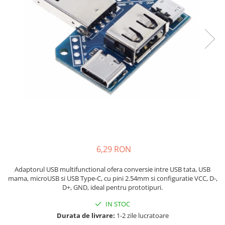
JBC
Termometre
JCD
Camere Termoviziune
JGNE
Sublere
KEYESTUDIO
Micrometre
KNIPEX
Scule si Unelte
KPS
Scule de Mana
LG CHEM
LONGWEI
Clesti de Taiat
MESTEK
Clesti pentru Dezizolat
MICROBIT
Clesti de Sertizare
MURATA
Clesti Multifunctionali
6,29 RON
MOLICEL
Clesti Papagal
MVAVA
Adaptorul USB multifunctional ofera conversie intre USB tata, USB
Clesti Autoblocanti
mama, microUSB si USB Type-C, cu pini 2.54mm si configuratie VCC, D-,
OPTO-EDU
Menghine
D+, GND, ideal pentru prototipuri.
PIERGIACOMI
Clesti Electrician 1000V
IN STOC
RASPBERRY PI
Surubelnite Simple
Durata de livrare:
1-2 zile lucratoare
RUKO
Surubelnite Electrician 1000V