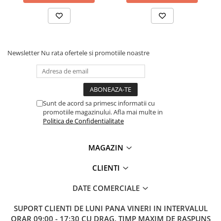
Lanterne
Lanterne de Cap
Lanterne de Mana
Lampi Solare
Newsletter
Nu rata ofertele si promotiile noastre
Proiectoare LED
Aeroterme
Auto
Roboti de Pornire Auto
Sunt de acord sa primesc informatii cu
promotiile magazinului. Afla mai multe in
Microscoape Biologice
Politica de Confidentialitate
MAGAZIN
CLIENTI
DATE COMERCIALE
SUPORT CLIENTI
DE LUNI PANA VINERI IN INTERVALUL
ORAR 09:00 - 17:30 CU DRAG. TIMP MAXIM DE RASPUNS