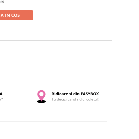
are
A IN COS
SA
Ridicare si din EASYBOX
a*
Tu decizi cand ridici coletul!