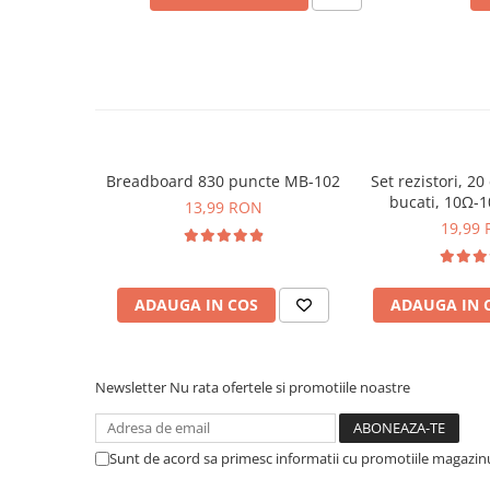
Placi de Expansiune
Module Electronice
Senzori Electronici
Componente Electronice
Gadgets
Breadboard 830 puncte MB-102
Set rezistori, 20
Electrice
bucati, 10Ω-
13,99 RON
Acumulatori si Baterii
19,99
Acumulatori
Baterii
Distributie Comutatie si Protectie
ADAUGA IN COS
ADAUGA IN 
Contoare si Relee Electrice
Sigurante Automate
Newsletter
Nu rata ofertele si promotiile noastre
Sigurante Fuzibile
Sigurante Diferentiale RCBO
Protectii diferentiale RCCB
Sunt de acord sa primesc informatii cu promotiile magazinu
Dispozitive AFDD detectare defect