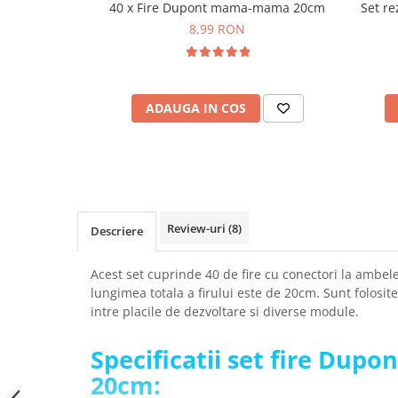
40 x Fire Dupont mama-mama 20cm
Set re
SCHRACK TECHNIK
Seturi de Surubelnite
8,99 RON
SAMSUNG
Cuttere
SUNKKO
Foarfeca Electrician
SANYO
Chei Dinamometrice
SUPERFIRE
ADAUGA IN COS
Chei Fixe
SONOFF
Chei Reglabile
TERMOPASTY
Chei Combinate
TOPDON
Chei Inelare cu Cot
TAXNELE
Rulete
TENPOWER
Nivele cu bula
Review-uri
(8)
Descriere
VICTOR
Truse de Scule
VETO PRO PAC
Scule Electrice
Acest set cuprinde 40 de fire cu conectori la ambele 
WEICON
lungimea totala a firului este de 20cm. Sunt folosit
Unelte Multifunctionale
intre placile de dezvoltare si diverse module.
WERA
Surubelnite Electrice
WIHA
Polizoare
Specificatii set fire Dupon
WAIT TOOLS
Masini de Gaurit si Insurubat
20cm:
WEEEMAKE
Accesorii pentru Gaurit