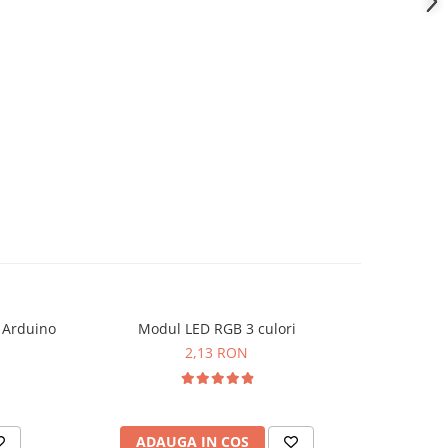
l Arduino
Modul LED RGB 3 culori
Placa de d
2,13 RON
ADAUGA IN COS
AD