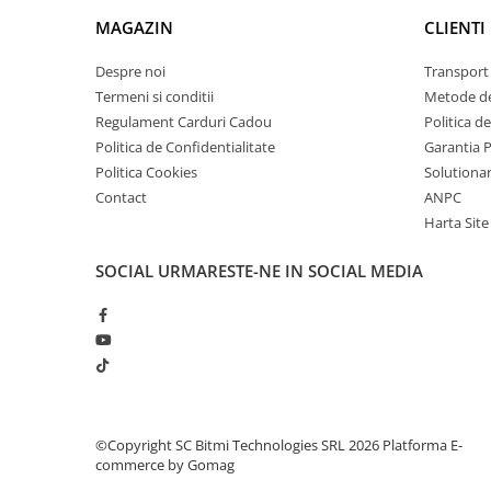
arc electric
MAGAZIN
CLIENTI
Descarcatoare de Supratensiune
Contactoare
Despre noi
Transport 
Blocuri de Distributie
Termeni si conditii
Metode de
Regulament Carduri Cadou
Politica d
Tablouri Electrice
Politica de Confidentialitate
Garantia 
Accesorii Tablouri Electrice
Politica Cookies
Solutionare
Stabilizatoare de Tensiune
Contact
ANPC
Convertoare de Tensiune
Harta Site
Banda Izolatoare
SOCIAL
URMARESTE-NE IN SOCIAL MEDIA
Panouri Fotovoltaice
Smart Home
Intrerupatoare Smart
Prize Inteligente
Module Smart Home
Camere Supraveghere
©Copyright SC Bitmi Technologies SRL 2026
Platforma E-
commerce by Gomag
Iluminat