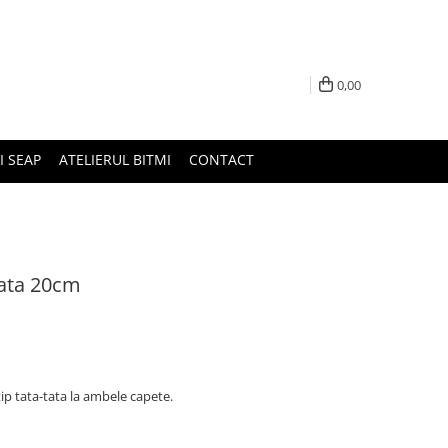
0,00
I SEAP
ATELIERUL BITMI
CONTACT
tata 20cm
ip tata-tata la ambele capete.