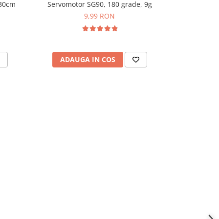
 30cm
Servomotor SG90, 180 grade, 9g
Set 200 LED-
mm/5
9,99 RON
ADAUGA IN COS
ADAU