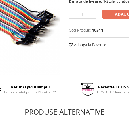
Durata de livrare:
1-2 zile lucrato
ADAUG
Cod Produs:
10511
Adauga la Favorite
Retur rapid si simplu
Garantie EXTIN
In 15 zile atat pentru PF cat si PJ*
GRATUIT 3 luni extr
PRODUSE ALTERNATIVE