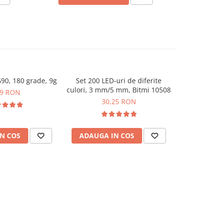
90, 180 grade, 9g
Set 200 LED-uri de diferite
Set 16 con
-32%
culori, 3 mm/5 mm, Bitmi 10508
cu placa
99 RON
30,25 RON
81,55
N COS
ADAUGA IN COS
ADAUG