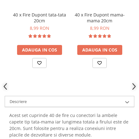
YAHBOOM
Burghie pentru Metal
YATO
40 x Fire Dupont tata-tata
40 x Fire Dupont mama-
B
Genti pentru Scule si Unelte
ZUBR
20cm
mama 20cm
Electronica
8,99 RON
8,99 RON
Unelte pentru Electronica
Aparate de Sudura in Puncte
ADAUGA IN COS
ADAUGA IN COS
Microscoape Digitale
Osciloscoape Digitale
Generatoare de Semnal
Surse de Laborator
Statii de Lipit
Letcon
Accesorii pentru Lipit
Descriere
Surubelnite de Precizie
Acest set cuprinde 40 de fire cu conectori la ambele
Clesti de Precizie
capete tip tata-mama iar lungimea totala a firului este de
Kituri Electronice
20cm. Sunt folosite pentru a realiza conexiuni intre
Placi de Dezvoltare
placile de dezvoltare si diverse module.