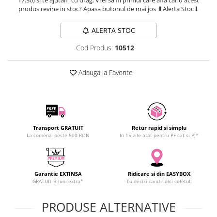
SCHRACK TECHNIK
produs revine in stoc? Apasa butonul de mai jos ⬇Alerta Stoc⬇
Seturi de Surubelnite
SAMSUNG
Cuttere
ALERTA STOC
SUNKKO
Foarfeca Electrician
SANYO
Chei Dinamometrice
Cod Produs:
10512
SUPERFIRE
Chei Fixe
SONOFF
Adauga la Favorite
Chei Reglabile
TERMOPASTY
Chei Combinate
TOPDON
Chei Inelare cu Cot
TAXNELE
Rulete
TENPOWER
Nivele cu bula
Transport GRATUIT
Retur rapid si simplu
VICTOR
Truse de Scule
La comenzi peste 500 RON
In 15 zile atat pentru PF cat si PJ*
VETO PRO PAC
Scule Electrice
WEICON
Unelte Multifunctionale
WERA
Garantie EXTINSA
Ridicare si din EASYBOX
Surubelnite Electrice
GRATUIT 3 luni extra*
Tu decizi cand ridici coletul!
WIHA
Polizoare
WAIT TOOLS
Masini de Gaurit si Insurubat
PRODUSE ALTERNATIVE
WEEEMAKE
Accesorii pentru Gaurit