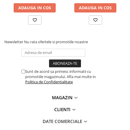
Lanterne
ADAUGA IN COS
ADAUGA IN COS
Lanterne de Cap
Lanterne de Mana
Lampi Solare
Proiectoare LED
Newsletter
Nu rata ofertele si promotiile noastre
Aeroterme
Auto
Roboti de Pornire Auto
Microscoape Biologice
Sunt de acord sa primesc informatii cu
promotiile magazinului. Afla mai multe in
Politica de Confidentialitate
MAGAZIN
CLIENTI
DATE COMERCIALE