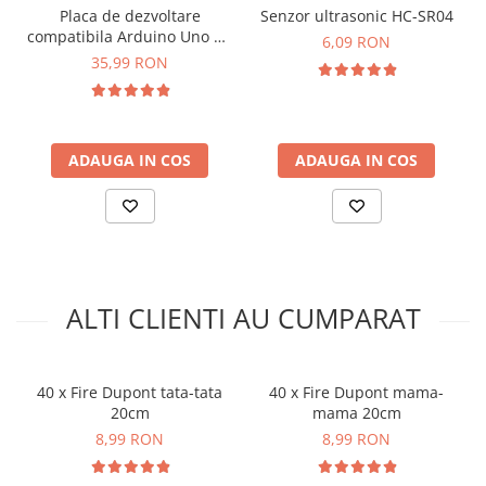
arc electric
Placa de dezvoltare
Senzor ultrasonic HC-SR04
compatibila Arduino Uno R3
Descarcatoare de Supratensiune
6,09 RON
ATMega328P-AU CH340G
35,99 RON
Contactoare
Blocuri de Distributie
Tablouri Electrice
Accesorii Tablouri Electrice
ADAUGA IN COS
ADAUGA IN COS
Stabilizatoare de Tensiune
Convertoare de Tensiune
Banda Izolatoare
Panouri Fotovoltaice
Smart Home
ALTI CLIENTI AU CUMPARAT
Intrerupatoare Smart
Prize Inteligente
40 x Fire Dupont tata-tata
40 x Fire Dupont mama-
Module Smart Home
20cm
mama 20cm
Camere Supraveghere
8,99 RON
8,99 RON
Iluminat