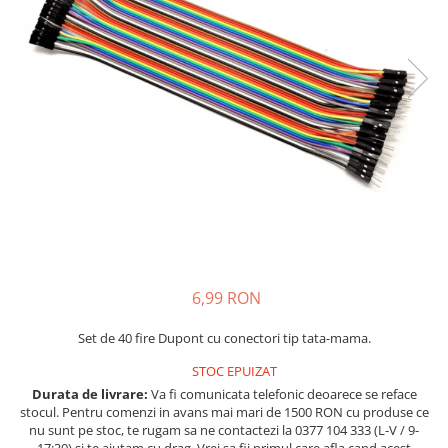
JBC
Termometre
JCD
Camere Termoviziune
JGNE
Sublere
KEYESTUDIO
Micrometre
KNIPEX
Scule si Unelte
KPS
Scule de Mana
LG CHEM
LONGWEI
Clesti de Taiat
MESTEK
Clesti pentru Dezizolat
MICROBIT
Clesti de Sertizare
MURATA
Clesti Multifunctionali
6,99 RON
MOLICEL
Clesti Papagal
MVAVA
Clesti Autoblocanti
Set de 40 fire Dupont cu conectori tip tata-mama.
OPTO-EDU
Menghine
STOC EPUIZAT
PIERGIACOMI
Clesti Electrician 1000V
Durata de livrare:
Va fi comunicata telefonic deoarece se reface
stocul. Pentru comenzi in avans mai mari de 1500 RON cu produse ce
RASPBERRY PI
Surubelnite Simple
nu sunt pe stoc, te rugam sa ne contactezi la 0377 104 333 (L-V / 9-
RUKO
Surubelnite Electrician 1000V
17:30) si te ajutam cu drag. Vrei sa fii primul care afla cand acest