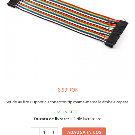
JBC
Termometre
JCD
Camere Termoviziune
JGNE
Sublere
KEYESTUDIO
Micrometre
KNIPEX
Scule si Unelte
KPS
Scule de Mana
LG CHEM
LONGWEI
Clesti de Taiat
MESTEK
Clesti pentru Dezizolat
MICROBIT
Clesti de Sertizare
MURATA
Clesti Multifunctionali
8,99 RON
MOLICEL
Clesti Papagal
MVAVA
Clesti Autoblocanti
Set de 40 fire Dupont cu conectori tip mama-mama la ambele capete.
OPTO-EDU
Menghine
IN STOC
PIERGIACOMI
Clesti Electrician 1000V
Durata de livrare:
1-2 zile lucratoare
RASPBERRY PI
Surubelnite Simple
ADAUGA IN COS
RUKO
Surubelnite Electrician 1000V