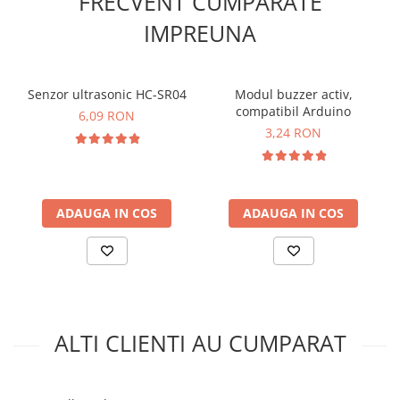
FRECVENT CUMPARATE
Lanterne
IMPREUNA
Lanterne de Cap
Lanterne de Mana
Lampi Solare
Senzor ultrasonic HC-SR04
Modul buzzer activ,
compatibil Arduino
Proiectoare LED
6,09 RON
3,24 RON
Aeroterme
Auto
Roboti de Pornire Auto
ADAUGA IN COS
ADAUGA IN COS
Microscoape Biologice
ALTI CLIENTI AU CUMPARAT