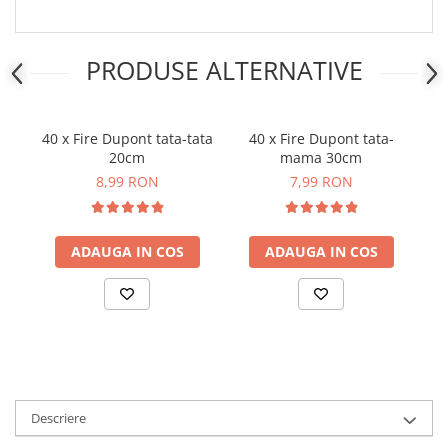
Placi de Expansiune
Module Electronice
PRODUSE ALTERNATIVE
Senzori Electronici
Componente Electronice
Gadgets
40 x Fire Dupont tata-tata
40 x Fire Dupont tata-
S
20cm
mama 30cm
Electrice
8,99 RON
7,99 RON
Acumulatori si Baterii
Acumulatori
Baterii
ADAUGA IN COS
ADAUGA IN COS
Distributie Comutatie si Protectie
Contoare si Relee Electrice
Sigurante Automate
Sigurante Fuzibile
Sigurante Diferentiale RCBO
Protectii diferentiale RCCB
Descriere
Dispozitive AFDD detectare defect