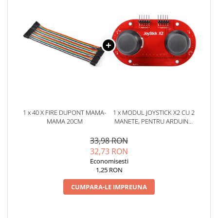
YAHBOOM
Burghie pentru Metal
YATO
Genti pentru Scule si Unelte
ZUBR
Electronica
Unelte pentru Electronica
Aparate de Sudura in Puncte
Microscoape Digitale
Osciloscoape Digitale
Generatoare de Semnal
1 x 40 X FIRE DUPONT MAMA-
1 x MODUL JOYSTICK X2 CU 2
Surse de Laborator
MAMA 20CM
MANETE, PENTRU ARDUINO
AVR SI PIC
Statii de Lipit
33,98 RON
Letcon
32,73 RON
Accesorii pentru Lipit
Economisesti
Surubelnite de Precizie
1,25 RON
Clesti de Precizie
CUMPARA-LE IMPREUNA
Kituri Electronice
Placi de Dezvoltare