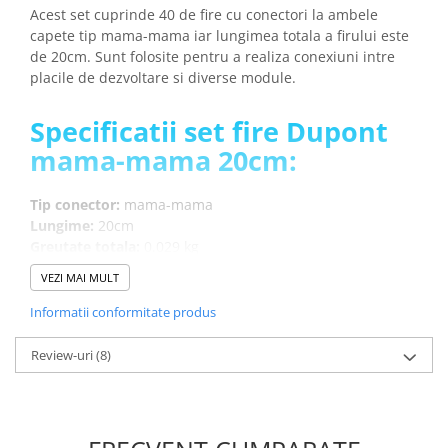
arc electric
Acest set cuprinde 40 de fire cu conectori la ambele
Descarcatoare de Supratensiune
capete tip mama-mama iar lungimea totala a firului este
de 20cm. Sunt folosite pentru a realiza conexiuni intre
Contactoare
placile de dezvoltare si diverse module.
Blocuri de Distributie
Tablouri Electrice
Specificatii set fire Dupont
Accesorii Tablouri Electrice
mama-mama 20cm:
Stabilizatoare de Tensiune
Convertoare de Tensiune
Tip conector:
mama-mama
Lungime:
20cm
Banda Izolatoare
Greutate totala:
0.029 kg
Panouri Fotovoltaice
VEZI MAI MULT
Smart Home
Ce contine cutia?
Intrerupatoare Smart
Informatii conformitate produs
40 x Fire Dupont mama-mama 20cm
Prize Inteligente
Review-uri
(8)
Module Smart Home
Camere Supraveghere
Iluminat