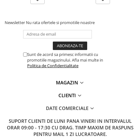
Lanterne
Lanterne de Cap
Lanterne de Mana
Newsletter
Nu rata ofertele si promotiile noastre
Lampi Solare
Proiectoare LED
Aeroterme
Sunt de acord sa primesc informatii cu
Auto
promotiile magazinului. Afla mai multe in
Roboti de Pornire Auto
Politica de Confidentialitate
Microscoape Biologice
MAGAZIN
CLIENTI
DATE COMERCIALE
SUPORT CLIENTI
DE LUNI PANA VINERI IN INTERVALUL
ORAR 09:00 - 17:30 CU DRAG. TIMP MAXIM DE RASPUNS
PENTRU MAIL 1 ZI LUCRATOARE.