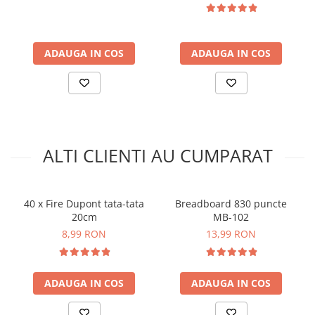
arc electric
Descarcatoare de Supratensiune
Contactoare
ADAUGA IN COS
ADAUGA IN COS
Blocuri de Distributie
Tablouri Electrice
Accesorii Tablouri Electrice
Stabilizatoare de Tensiune
Convertoare de Tensiune
ALTI CLIENTI AU CUMPARAT
Banda Izolatoare
Panouri Fotovoltaice
Smart Home
40 x Fire Dupont tata-tata
Breadboard 830 puncte
20cm
MB-102
Intrerupatoare Smart
8,99 RON
13,99 RON
Prize Inteligente
Module Smart Home
ADAUGA IN COS
ADAUGA IN COS
Camere Supraveghere
Iluminat