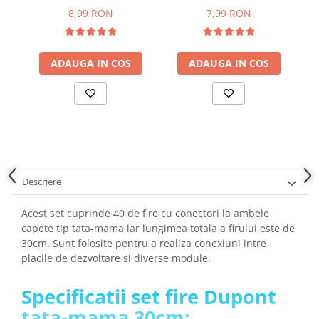
YAHBOOM
8,99 RON
7,99 RON
Burghie pentru Metal
YATO
Genti pentru Scule si Unelte
ZUBR
Electronica
ADAUGA IN COS
ADAUGA IN COS
Unelte pentru Electronica
Aparate de Sudura in Puncte
Microscoape Digitale
Osciloscoape Digitale
Generatoare de Semnal
Surse de Laborator
Descriere
Statii de Lipit
Letcon
Acest set cuprinde 40 de fire cu conectori la ambele
Accesorii pentru Lipit
capete tip tata-mama iar lungimea totala a firului este de
30cm. Sunt folosite pentru a realiza conexiuni intre
Surubelnite de Precizie
placile de dezvoltare si diverse module.
Clesti de Precizie
Kituri Electronice
Specificatii set fire Dupont
Placi de Dezvoltare
tata-mama 30cm: