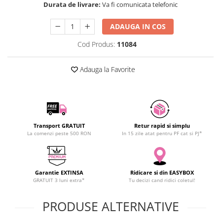
Durata de livrare:
Va fi comunicata telefonic
SCHRACK TECHNIK
Seturi de Surubelnite
SAMSUNG
Cuttere
ADAUGA IN COS
SUNKKO
Foarfeca Electrician
Cod Produs:
11084
SANYO
Chei Dinamometrice
SUPERFIRE
Chei Fixe
Adauga la Favorite
SONOFF
Chei Reglabile
TERMOPASTY
Chei Combinate
TOPDON
Chei Inelare cu Cot
TAXNELE
Rulete
TENPOWER
Nivele cu bula
Transport GRATUIT
Retur rapid si simplu
La comenzi peste 500 RON
In 15 zile atat pentru PF cat si PJ*
VICTOR
Truse de Scule
VETO PRO PAC
Scule Electrice
WEICON
Unelte Multifunctionale
Garantie EXTINSA
Ridicare si din EASYBOX
WERA
Surubelnite Electrice
GRATUIT 3 luni extra*
Tu decizi cand ridici coletul!
WIHA
Polizoare
WAIT TOOLS
PRODUSE ALTERNATIVE
Masini de Gaurit si Insurubat
WEEEMAKE
Accesorii pentru Gaurit