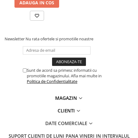
ADAUGA IN COS
Lanterne
Ce contine cutia?
Lanterne de Cap
Lanterne de Mana
1x Cleste sertizare pini cu magazie pentru adaosuri,
Knipex MultiCrimp 97 33 02
Lampi Solare
Proiectoare LED
Newsletter
Nu rata ofertele si promotiile noastre
Aeroterme
Auto
Roboti de Pornire Auto
Sunt de acord sa primesc informatii cu
Microscoape Biologice
promotiile magazinului. Afla mai multe in
Politica de Confidentialitate
MAGAZIN
CLIENTI
DATE COMERCIALE
SUPORT CLIENTI
DE LUNI PANA VINERI IN INTERVALUL