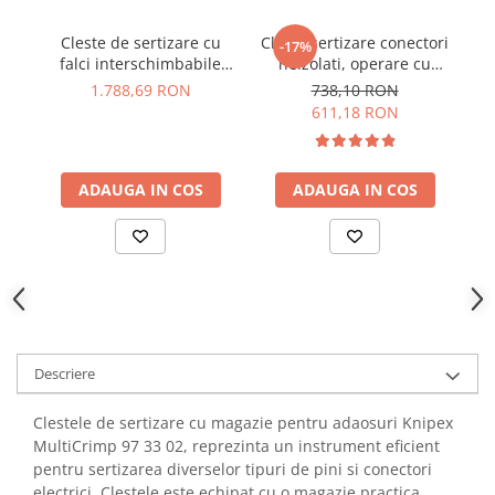
YAHBOOM
Burghie pentru Metal
YATO
Cleste de sertizare cu
Cleste sertizare conectori
-17%
Genti pentru Scule si Unelte
falci interschimbabile
neizolati, operare cu
0
ZUBR
Knipex 97 43 66 EVO
doua maini, 0.5 - 6 mm²,
Electronica
1.788,69 RON
738,10 RON
Knipex 97 52 05
611,18 RON
Unelte pentru Electronica
Aparate de Sudura in Puncte
Microscoape Digitale
ADAUGA IN COS
ADAUGA IN COS
Osciloscoape Digitale
Generatoare de Semnal
Surse de Laborator
Statii de Lipit
Letcon
Accesorii pentru Lipit
Descriere
Surubelnite de Precizie
Clesti de Precizie
Clestele de sertizare cu magazie pentru adaosuri Knipex
Kituri Electronice
MultiCrimp 97 33 02, reprezinta un instrument eficient
pentru sertizarea diverselor tipuri de pini si conectori
Placi de Dezvoltare
electrici. Clestele este echipat cu o magazie practica