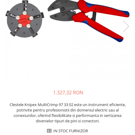
JBC
Termometre
JCD
Camere Termoviziune
JGNE
Sublere
KEYESTUDIO
Micrometre
KNIPEX
Scule si Unelte
KPS
Scule de Mana
LG CHEM
LONGWEI
Clesti de Taiat
MESTEK
Clesti pentru Dezizolat
MICROBIT
Clesti de Sertizare
MURATA
Clesti Multifunctionali
1.327,32 RON
MOLICEL
Clesti Papagal
MVAVA
Clesti Autoblocanti
Clestele Knipex MultiCrimp 97 33 02 este un instrument eficiente,
OPTO-EDU
Menghine
potrivite pentru profesionistii din domeniul electric sau al
conexiunilor, oferind flexibilitate si performanta in sertizarea
PIERGIACOMI
Clesti Electrician 1000V
diverselor tipuri de pini si conectori.
RASPBERRY PI
Surubelnite Simple
IN STOC FURNIZOR
RUKO
Surubelnite Electrician 1000V