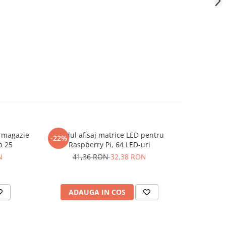
i magazie
Modul afisaj matrice LED pentru
Set tubula
-22%
-10%
p 25
Raspberry Pi, 64 LED-uri
mm, c
N
41,36 RON
32,38 RON
11
ADAUGA IN COS
AD