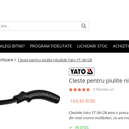
 ALEGI BITMI?
PROGRAM FIDELITATE
LICHIDARI STOC
ACHIZITI
ertizare /
Cleste pentru piulite nituibile Yato YT-36128
Cleste pentru piulite n
5 Review-uri
169,40 RON
Clestele Yato YT-36128 este o presa
din otel cromo-molibden, ce are m
IN STOC