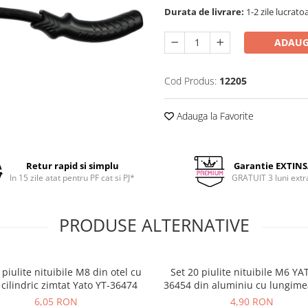
Durata de livrare:
1-2 zile lucrato
ADAUG
Cod Produs:
12205
Adauga la Favorite
Retur rapid si simplu
Garantie EXTIN
In 15 zile atat pentru PF cat si PJ*
GRATUIT 3 luni extr
PRODUSE ALTERNATIVE
 piulite nituibile M8 din otel cu
Set 20 piulite nituibile M6 YA
 cilindric zimtat Yato YT-36474
36454 din aluminiu cu lungime
mm
6,05 RON
4,90 RON