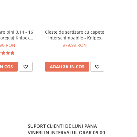
are pini 0.14 - 16
Cleste de sertizare cu capete
Cleste ser
oreglaj Knipex
interschimbabile - Knipex
mm² secti
r 97 53 18
MultiCrimp 97 33 01
,90 RON
979,99 RON
3
N COS
ADAUGA IN COS
ADAUG
SUPORT CLIENTI
DE LUNI PANA
VINERI IN INTERVALUL ORAR 09:00 -