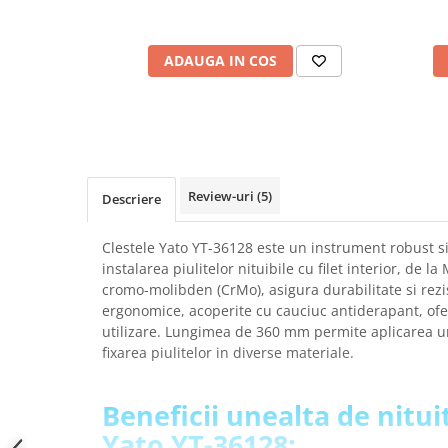
SCHRACK TECHNIK
Seturi de Surubelnite
SAMSUNG
Cuttere
ADAUGA IN COS
SUNKKO
Foarfeca Electrician
SANYO
Chei Dinamometrice
SUPERFIRE
Chei Fixe
SONOFF
Chei Reglabile
TERMOPASTY
Chei Combinate
Review-uri
(5)
Descriere
TOPDON
Chei Inelare cu Cot
TAXNELE
Rulete
Clestele Yato YT-36128 este un instrument robust si
TENPOWER
Nivele cu bula
instalarea piulitelor nituibile cu filet interior, de l
VICTOR
Truse de Scule
cromo-molibden (CrMo), asigura durabilitate si rez
VETO PRO PAC
Scule Electrice
ergonomice, acoperite cu cauciuc antiderapant, ofer
WEICON
utilizare. Lungimea de 360 mm permite aplicarea u
Unelte Multifunctionale
fixarea piulitelor in diverse materiale.
WERA
Surubelnite Electrice
WIHA
Polizoare
Beneficii unealta de nitu
WAIT TOOLS
Masini de Gaurit si Insurubat
WEEEMAKE
Yato YT-36128:
Accesorii pentru Gaurit