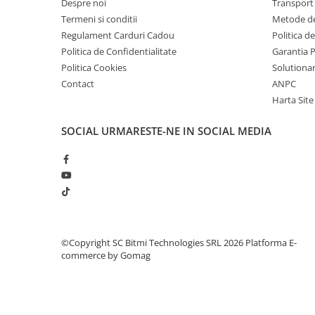
Despre noi
Transport 
arc electric
Termeni si conditii
Metode de
Descarcatoare de Supratensiune
Regulament Carduri Cadou
Politica d
Contactoare
Politica de Confidentialitate
Garantia 
Blocuri de Distributie
Politica Cookies
Solutionare
Tablouri Electrice
Contact
ANPC
Accesorii Tablouri Electrice
Harta Site
Stabilizatoare de Tensiune
SOCIAL
URMARESTE-NE IN SOCIAL MEDIA
Convertoare de Tensiune
Banda Izolatoare
Panouri Fotovoltaice
Smart Home
Intrerupatoare Smart
Prize Inteligente
©Copyright SC Bitmi Technologies SRL 2026
Platforma E-
commerce by Gomag
Module Smart Home
Camere Supraveghere
Iluminat