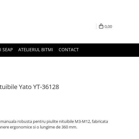
0,00
I SEAP
ATELIERUL BITMI
CONTACT
ituibile Yato YT-36128
 manuala robusta pentru piulite nituibile M3-M12, fabricata
anere ergonomice si o lungime de 360 mm.