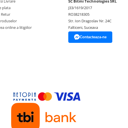
si Livrare
SC Bitmi Technologies SRL
 plata
J33/1619/2017
e Retur
RO38218305
Produselor
Str. Ion Dragoslav Nr. 24C
a online a litigiilor
Falticeni, Suceava
Contacteaza-ne