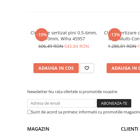
Placi de Expansiune
Ce contine cutia?
Module Electronice
Senzori Electronici
1x Cleste pentru piulite nituibile Yato YT-36128
Cleste de sertizat pini 0.5-6mm,
Cleste sertizare c
Componente Electronice
-10%
-13%
210mm, Wiha 45957
MC4 Multi-Conn
Gadgets
mm², Knipex
606,49 RON
545,84 RON
1.280,01 RON
1
Electrice
Acumulatori si Baterii
ADAUGA IN COS
ADAUGA IN 
Acumulatori
Baterii
Distributie Comutatie si Protectie
Newsletter
Nu rata ofertele si promotiile noastre
Contoare si Relee Electrice
Sigurante Automate
Sunt de acord sa primesc informatii cu promotiile magazinu
Sigurante Fuzibile
Sigurante Diferentiale RCBO
Protectii diferentiale RCCB
MAGAZIN
CLIENTI
Dispozitive AFDD detectare defect