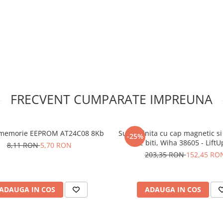
ru durabilitate
ortei de strangere
ustrie
FRECVENT CUMPARATE IMPREUNA
ntru nituri
memorie EEPROM AT24C08 8Kb
Surubelnita cu cap magnetic s
-25%
M8, M10, M12
de biti, Wiha 38605 - LiftU
8,11 RON
5,70 RON
203,35 RON
152,45 RO
ADAUGA IN COS
ADAUGA IN COS