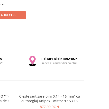
are
A IN COS
SA
Ridicare si din EASYBOX
a*
Tu decizi cand ridici coletul!
TO YT-
Cleste sertizare pini 0.14 - 16 mm² cu
Cleste d
a de 14
autoreglaj Knipex Twistor 97 53 18
interschimba
877,90 RON