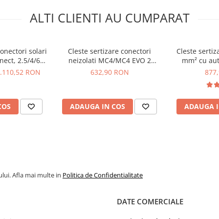
ALTI CLIENTI AU CUMPARAT
onectori solari
Cleste sertizare conectori
Cleste sertiz
ect, 2.5/4/6
neizolati MC4/MC4 EVO 2
mm² cu aut
 97 43 66
Knipex PreciForce 97 52 42
Twisto
.110,52 RON
632,90 RON
877
COS
ADAUGA IN COS
ADAUGA I
lui. Afla mai multe in
Politica de Confidentialitate
DATE COMERCIALE