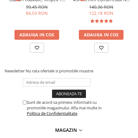
Lanterne
60 05 SB
3 WEICON 10013082
99,45 RON
140,36 RON
84,03 RON
122,18 RON
Lanterne de Cap
Lanterne de Mana
Lampi Solare
ADAUGA IN COS
ADAUGA IN COS
Proiectoare LED
Aeroterme
Auto
Roboti de Pornire Auto
Newsletter
Nu rata ofertele si promotiile noastre
Microscoape Biologice
Sunt de acord sa primesc informatii cu
promotiile magazinului. Afla mai multe in
Politica de Confidentialitate
MAGAZIN