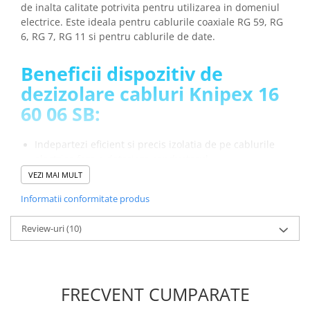
de inalta calitate potrivita pentru utilizarea in domeniul
Placi de Expansiune
electrice. Este ideala pentru cablurile coaxiale RG 59, RG
Module Electronice
6, RG 7, RG 11 si pentru cablurile de date.
Senzori Electronici
Beneficii dispozitiv de
Componente Electronice
dezizolare cabluri Knipex 16
Gadgets
60 06 SB:
Electrice
Acumulatori si Baterii
Indepartezi eficient si precis izolatia de pe cablurile
Acumulatori
electrice fara a deteriora conductorul
Baterii
Nu este nevoie de utilizarea mai multor dispozitive
VEZI MAI MULT
deoarece aceasta unealta poate dezizola stratul
Distributie Comutatie si Protectie
Informatii conformitate produs
exterior + ecranarea + izolarea in acelasi timp
Contoare si Relee Electrice
Dispune de doua lame de dezizolare care permit
Review-uri
(10)
Sigurante Automate
taierea si detasarea mansonului cablurilor plate
pentru telefoane mobile (4P/6P/8P) intr-o singura
Sigurante Fuzibile
etapa de lucru
Sigurante Diferentiale RCBO
Protectii diferentiale RCCB
FRECVENT CUMPARATE
Specificatii unealta pentru
Dispozitive AFDD detectare defect