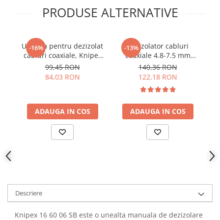
YAHBOOM
PRODUSE ALTERNATIVE
Burghie pentru Metal
YATO
Genti pentru Scule si Unelte
ZUBR
Electronica
Unealta pentru dezizolat
Dezizolator cabluri
-16%
-13%
Unelte pentru Electronica
cabluri coaxiale, Knipex
coaxiale 4.8-7.5 mm
p
16 60 05 SB
Combi-Coax Nr. 3
mm
99,45 RON
140,36 RON
Aparate de Sudura in Puncte
WEICON 10013082
84,03 RON
122,18 RON
Microscoape Digitale
Osciloscoape Digitale
Generatoare de Semnal
ADAUGA IN COS
ADAUGA IN COS
Surse de Laborator
Statii de Lipit
Letcon
Accesorii pentru Lipit
Surubelnite de Precizie
Clesti de Precizie
Descriere
Kituri Electronice
Placi de Dezvoltare
Knipex 16 60 06 SB este o unealta manuala de dezizolare