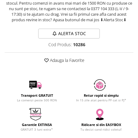
stocul. Pentru comenzi in avans mai mari de 1500 RON cu produse ce
SCHRACK TECHNIK
Seturi de Surubelnite
nu sunt pe stoc, te rugam sa ne contactezi la 0377 104 333 (L-V / 9-
SAMSUNG
Cuttere
17:30) si te ajutam cu drag. Vrei sa fii primul care afla cand acest
produs revine in stoc? Apasa butonul de mai jos ⬇Alerta Stoc⬇
SUNKKO
Foarfeca Electrician
SANYO
Chei Dinamometrice
ALERTA STOC
SUPERFIRE
Chei Fixe
Cod Produs:
10286
SONOFF
Chei Reglabile
TERMOPASTY
Chei Combinate
Adauga la Favorite
TOPDON
Chei Inelare cu Cot
TAXNELE
Rulete
TENPOWER
Nivele cu bula
VICTOR
Truse de Scule
VETO PRO PAC
Scule Electrice
Transport GRATUIT
Retur rapid si simplu
La comenzi peste 500 RON
In 15 zile atat pentru PF cat si PJ*
WEICON
Unelte Multifunctionale
WERA
Surubelnite Electrice
WIHA
Polizoare
Garantie EXTINSA
Ridicare si din EASYBOX
WAIT TOOLS
Masini de Gaurit si Insurubat
GRATUIT 3 luni extra*
Tu decizi cand ridici coletul!
WEEEMAKE
Accesorii pentru Gaurit