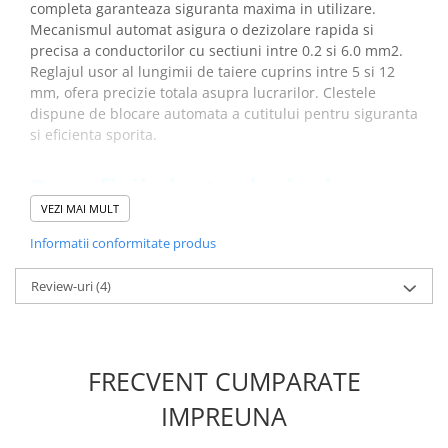
completa garanteaza siguranta maxima in utilizare.
Mecanismul automat asigura o dezizolare rapida si
precisa a conductorilor cu sectiuni intre 0.2 si 6.0 mm2.
Reglajul usor al lungimii de taiere cuprins intre 5 si 12
mm, ofera precizie totala asupra lucrarilor. Clestele
dispune de blocare automata a cutitului pentru siguranta
si eficienta sporita.
Beneficii cleste dezizolare
WEICON Nr. 6 10014847 cu
VEZI MAI MULT
protectie VDE:
Informatii conformitate produs
Permite dezizolarea rapida datorita mecanismului
Review-uri
(4)
automat de taiere
Asigura protectie in utilizare prin izolatia VDE
completa de pana la 1000 V
Ofera precizie sporita datorita reglajului lungimii de
FRECVENT CUMPARATE
taiere intre 5 si 12 mm
Ofera versatilitate in dezizolari datoritor sectiunii de
IMPREUNA
actionare intre 0.2 si 6.0 mm2
Asigura durabilitate indelungata datorita constructiei