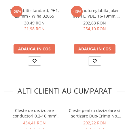
din materiale rezistente
Set 10 biti standard, PH1,
Cheie autoreglabila Joker
-28%
-13%
25 mm - Wiha 32055
6004 L, VDE, 16-19mm,
Specificatii unealta
Wera 05020153001
30,49 RON
292,83 RON
dezizolatoare WEICON Nr. 6
21,98 RON
254,10 RON
pentru electricieni 10014847:
Interval de lucru:
0.2 – 6.0 mm2
ADAUGA IN COS
ADAUGA IN COS
Tensiune maxima de lucru:
1000 V (IEC 60900)
Lungime taiere reglabila:
5 – 12 mm
Blocare automata cutit:
da
Izolatie:
completa conform IEC 60900
Ce contine cutia?
ALTI CLIENTI AU CUMPARAT
1x Cleste pentru dezizolare 0.2-6mm² WEICON Nr. 6 cu
protectie VDE 10014847
Cleste de dezizolare
Cleste pentru dezizolare si
conductori 0.2-16 mm²
sertizare Duo-Crimp No.
WEICON 10062070 Nr. 5 Pro
300 WEICON 10007406
434,41 RON
292,22 RON