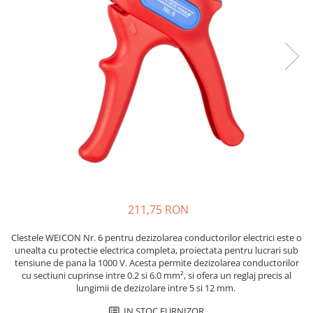
Placi de Expansiune
Tablouri Electrice
Chei Dinamometrice
Camere Termoviziune
JBC
Module Electronice
Accesorii Tablouri Electrice
Chei Fixe
JCD
Sublere
Senzori Electronici
Stabilizatoare de Tensiune
Chei Reglabile
JGNE
Micrometre
Componente Electronice
Chei Combinate
Convertoare de Tensiune
KEYESTUDIO
Chei Inelare cu Cot
Gadgets
KNIPEX
Banda Izolatoare
Rulete
KPS
Nivele cu bula
LG CHEM
Truse de Scule
LONGWEI
Scule Electrice
MESTEK
Unelte Multifunctionale
MICROBIT
Surubelnite Electrice
MURATA
211,75 RON
Polizoare
MOLICEL
Masini de Gaurit si Insurubat
MVAVA
Clestele WEICON Nr. 6 pentru dezizolarea conductorilor electrici este o
unealta cu protectie electrica completa, proiectata pentru lucrari sub
Accesorii pentru Gaurit
OPTO-EDU
tensiune de pana la 1000 V. Acesta permite dezizolarea conductorilor
PIERGIACOMI
Burghie pentru Metal
cu sectiuni cuprinse intre 0.2 si 6.0 mm², si ofera un reglaj precis al
lungimii de dezizolare intre 5 si 12 mm.
RASPBERRY PI
Genti pentru Scule si Unelte
RUKO
IN STOC FURNIZOR