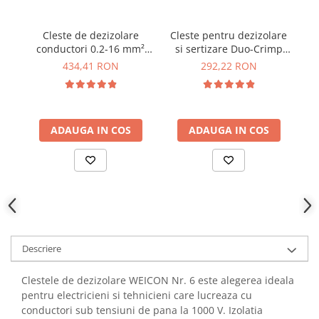
YAHBOOM
YATO
Cleste de dezizolare
Cleste pentru dezizolare
Cl
ZUBR
conductori 0.2-16 mm²
si sertizare Duo-Crimp
WEICON 10062070 Nr. 5
No. 300 WEICON
434,41 RON
292,22 RON
Pro
10007406
ADAUGA IN COS
ADAUGA IN COS
Descriere
Clestele de dezizolare WEICON Nr. 6 este alegerea ideala
pentru electricieni si tehnicieni care lucreaza cu
conductori sub tensiuni de pana la 1000 V. Izolatia