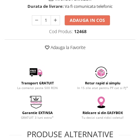
SCHRACK TECHNIK
Durata de livrare:
Va fi comunicata telefonic
SAMSUNG
ADAUGA IN COS
SUNKKO
SANYO
Cod Produs:
12468
SUPERFIRE
SONOFF
Adauga la Favorite
TERMOPASTY
TOPDON
TAXNELE
TENPOWER
Transport GRATUIT
Retur rapid si simplu
VICTOR
La comenzi peste 500 RON
In 15 zile atat pentru PF cat si PJ*
VETO PRO PAC
WEICON
WERA
Garantie EXTINSA
Ridicare si din EASYBOX
GRATUIT 3 luni extra*
Tu decizi cand ridici coletul!
WIHA
WAIT TOOLS
PRODUSE ALTERNATIVE
WEEEMAKE