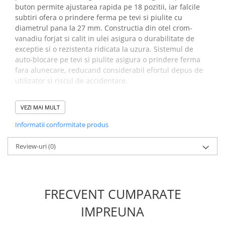
Placi de Expansiune
buton permite ajustarea rapida pe 18 pozitii, iar falcile
subtiri ofera o prindere ferma pe tevi si piulite cu
Module Electronice
diametrul pana la 27 mm. Constructia din otel crom-
Senzori Electronici
vanadiu forjat si calit in ulei asigura o durabilitate de
exceptie si o rezistenta ridicata la uzura. Sistemul de
Componente Electronice
auto-blocare pe tevi si piulite asigura o prindere ferma
Gadgets
fara alunecare, reducand considerabil efortul depus de
utilizator si riscul de accidentare.
Electrice
Acumulatori si Baterii
Beneficii cleste papagal
VEZI MAI MULT
Acumulatori
pentru instalatii cu reglaj
Informatii conformitate produs
Baterii
rapid Knipex Cobra ES 87 51
Distributie Comutatie si Protectie
180:
Review-uri
(0)
Contoare si Relee Electrice
Designul extra-slim al capului si al articulatiei permite
Sigurante Automate
lucrul in locuri extrem de inguste. fiind ideal pentru
reparatii si instalatii complexe
Sigurante Fuzibile
FRECVENT CUMPARATE
Datorita s istemullui inteligent de auto-blocare, odata
Sigurante Diferentiale RCBO
fixat pe piesa, clestele se blocheaza automat,
Protectii diferentiale RCCB
IMPREUNA
eliminand necesitatea strangerii manerelor si
Dispozitive AFDD detectare defect
prevenind alunecarea