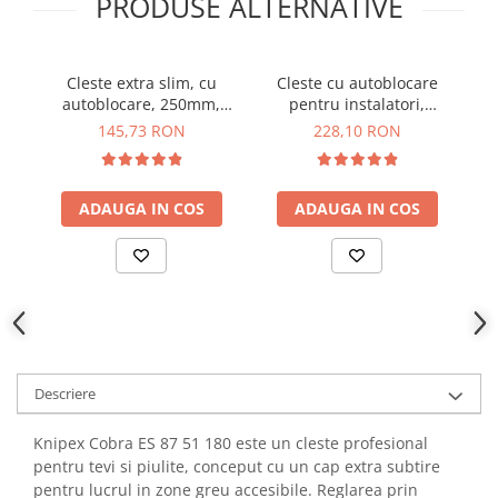
PRODUSE ALTERNATIVE
YAHBOOM
Burghie pentru Metal
YATO
Genti pentru Scule si Unelte
ZUBR
Cleste extra slim, cu
Cleste cu autoblocare
C
Electronica
autoblocare, 250mm,
pentru instalatori,
Unelte pentru Electronica
Knipex Cobra ES 87 51
250mm, Knipex
145,73 RON
228,10 RON
250
SmartGrip 85 01 250
Aparate de Sudura in Puncte
Microscoape Digitale
ADAUGA IN COS
ADAUGA IN COS
Osciloscoape Digitale
Generatoare de Semnal
Surse de Laborator
Statii de Lipit
Letcon
Accesorii pentru Lipit
Surubelnite de Precizie
Descriere
Clesti de Precizie
Kituri Electronice
Knipex Cobra ES 87 51 180 este un cleste profesional
pentru tevi si piulite, conceput cu un cap extra subtire
Placi de Dezvoltare
pentru lucrul in zone greu accesibile. Reglarea prin