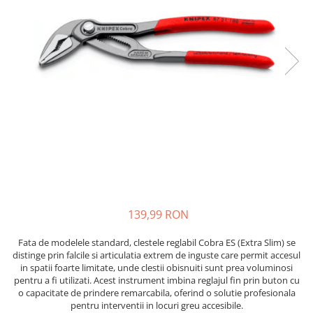
JBC
Termometre
JCD
Camere Termoviziune
JGNE
Sublere
KEYESTUDIO
Micrometre
KNIPEX
Scule si Unelte
KPS
Scule de Mana
LG CHEM
LONGWEI
Clesti de Taiat
MESTEK
Clesti pentru Dezizolat
MICROBIT
Clesti de Sertizare
MURATA
Clesti Multifunctionali
139,99 RON
MOLICEL
Clesti Papagal
MVAVA
Clesti Autoblocanti
Fata de modelele standard, clestele reglabil Cobra ES (Extra Slim) se
OPTO-EDU
Menghine
distinge prin falcile si articulatia extrem de inguste care permit accesul
in spatii foarte limitate, unde clestii obisnuiti sunt prea voluminosi
PIERGIACOMI
Clesti Electrician 1000V
pentru a fi utilizati. Acest instrument imbina reglajul fin prin buton cu
RASPBERRY PI
Surubelnite Simple
o capacitate de prindere remarcabila, oferind o solutie profesionala
pentru interventii in locuri greu accesibile.
RUKO
Surubelnite Electrician 1000V