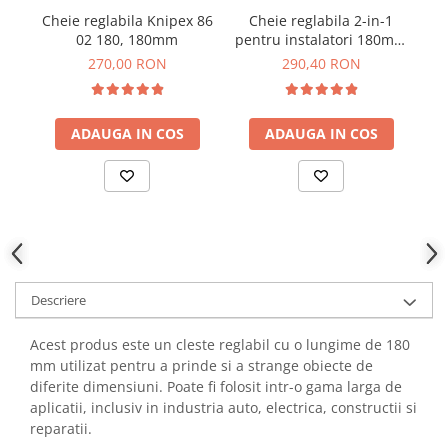
YAHBOOM
Cheie reglabila Knipex 86
Cheie reglabila 2-in-1
C
Burghie pentru Metal
YATO
02 180, 180mm
pentru instalatori 180mm
25
Genti pentru Scule si Unelte
Knipex 86 05 180
270,00 RON
290,40 RON
ZUBR
Electronica
Unelte pentru Electronica
ADAUGA IN COS
ADAUGA IN COS
Aparate de Sudura in Puncte
Microscoape Digitale
Osciloscoape Digitale
Generatoare de Semnal
Surse de Laborator
Statii de Lipit
Letcon
Descriere
Accesorii pentru Lipit
Acest produs este un cleste reglabil cu o lungime de 180
Surubelnite de Precizie
mm utilizat pentru a prinde si a strange obiecte de
Clesti de Precizie
diferite dimensiuni. Poate fi folosit intr-o gama larga de
Kituri Electronice
aplicatii, inclusiv in industria auto, electrica, constructii si
reparatii.
Placi de Dezvoltare