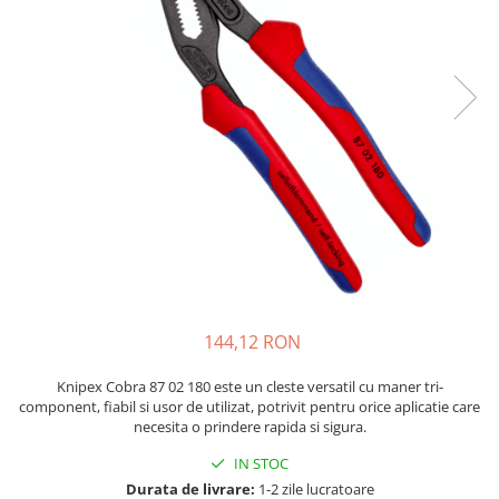
JBC
Termometre
JCD
Camere Termoviziune
JGNE
Sublere
KEYESTUDIO
Micrometre
KNIPEX
Scule si Unelte
KPS
Scule de Mana
LG CHEM
LONGWEI
Clesti de Taiat
MESTEK
Clesti pentru Dezizolat
MICROBIT
Clesti de Sertizare
MURATA
Clesti Multifunctionali
144,12 RON
MOLICEL
Clesti Papagal
MVAVA
Clesti Autoblocanti
Knipex Cobra 87 02 180 este un cleste versatil cu maner tri-
OPTO-EDU
Menghine
component, fiabil si usor de utilizat, potrivit pentru orice aplicatie care
necesita o prindere rapida si sigura.
PIERGIACOMI
Clesti Electrician 1000V
RASPBERRY PI
Surubelnite Simple
IN STOC
Durata de livrare:
1-2 zile lucratoare
RUKO
Surubelnite Electrician 1000V