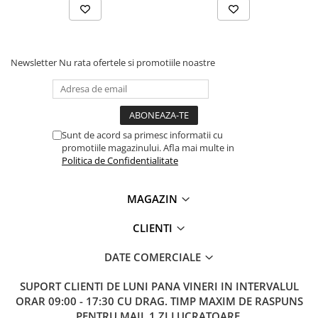
Lanterne
Lanterne de Cap
Lanterne de Mana
Newsletter
Nu rata ofertele si promotiile noastre
Lampi Solare
Proiectoare LED
Aeroterme
Auto
Sunt de acord sa primesc informatii cu
promotiile magazinului. Afla mai multe in
Roboti de Pornire Auto
Politica de Confidentialitate
Microscoape Biologice
MAGAZIN
CLIENTI
DATE COMERCIALE
SUPORT CLIENTI
DE LUNI PANA VINERI IN INTERVALUL
ORAR 09:00 - 17:30 CU DRAG. TIMP MAXIM DE RASPUNS
PENTRU MAIL 1 ZI LUCRATOARE.