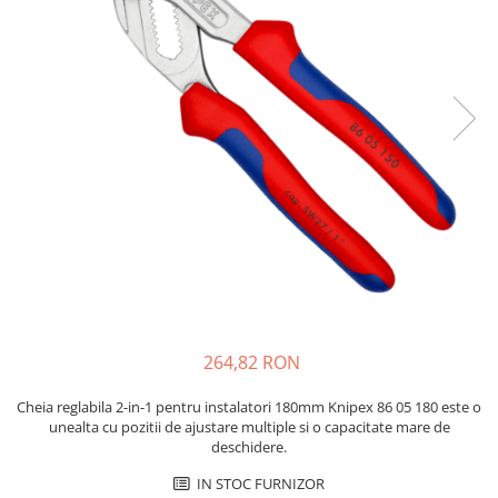
JBC
Termometre
JCD
Camere Termoviziune
JGNE
Sublere
KEYESTUDIO
Micrometre
KNIPEX
Scule si Unelte
KPS
Scule de Mana
LG CHEM
LONGWEI
Clesti de Taiat
MESTEK
Clesti pentru Dezizolat
MICROBIT
Clesti de Sertizare
MURATA
Clesti Multifunctionali
MOLICEL
Clesti Papagal
264,82 RON
MVAVA
Clesti Autoblocanti
OPTO-EDU
Menghine
Cheia reglabila 2-in-1 pentru instalatori 180mm Knipex 86 05 180 este o
unealta cu pozitii de ajustare multiple si o capacitate mare de
PIERGIACOMI
Clesti Electrician 1000V
deschidere.
RASPBERRY PI
Surubelnite Simple
IN STOC FURNIZOR
RUKO
Surubelnite Electrician 1000V