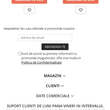
Knipex 86 05 150
Lanterne
Lanterne de Cap
Lanterne de Mana
Lampi Solare
Newsletter
Nu rata ofertele si promotiile noastre
Proiectoare LED
Aeroterme
Auto
Roboti de Pornire Auto
Sunt de acord sa primesc informatii cu
promotiile magazinului. Afla mai multe in
Microscoape Biologice
Politica de Confidentialitate
MAGAZIN
CLIENTI
DATE COMERCIALE
SUPORT CLIENTI
DE LUNI PANA VINERI IN INTERVALUL