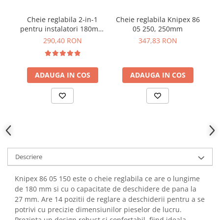
YAHBOOM
Burghie pentru Metal
YATO
Cheie reglabila 2-in-1
Cheie reglabila Knipex 86
Genti pentru Scule si Unelte
pentru instalatori 180mm
05 250, 250mm
p
ZUBR
Knipex 86 05 180
Electronica
290,40 RON
347,83 RON
Unelte pentru Electronica
Aparate de Sudura in Puncte
ADAUGA IN COS
ADAUGA IN COS
Microscoape Digitale
Osciloscoape Digitale
Generatoare de Semnal
Surse de Laborator
Statii de Lipit
Letcon
Descriere
Accesorii pentru Lipit
Surubelnite de Precizie
Knipex 86 05 150 este o cheie reglabila ce are o lungime
Clesti de Precizie
de 180 mm si cu o capacitate de deschidere de pana la
Kituri Electronice
27 mm. Are 14 pozitii de reglare a deschiderii pentru a se
potrivi cu precizie dimensiunilor pieselor de lucru.
Placi de Dezvoltare
Prezinta un design robust si confortabil, fiind ideala