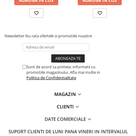
ADAUGA IN COS
ADAUGA IN COS
Lanterne
Lanterne de Cap
Lanterne de Mana
Lampi Solare
Newsletter
Nu rata ofertele si promotiile noastre
Proiectoare LED
Aeroterme
Auto
Roboti de Pornire Auto
Sunt de acord sa primesc informatii cu
promotiile magazinului. Afla mai multe in
Microscoape Biologice
Politica de Confidentialitate
MAGAZIN
CLIENTI
DATE COMERCIALE
SUPORT CLIENTI
DE LUNI PANA VINERI IN INTERVALUL