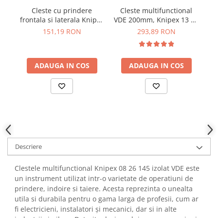
YAHBOOM
Cleste cu prindere
Cleste multifunctional
Cl
Burghie pentru Metal
YATO
frontala si laterala Knipex
VDE 200mm, Knipex 13 96
a
Genti pentru Scule si Unelte
TwinGrip 82 01 250
200
ZUBR
151,19 RON
293,89 RON
Electronica
Unelte pentru Electronica
ADAUGA IN COS
ADAUGA IN COS
Aparate de Sudura in Puncte
Microscoape Digitale
Osciloscoape Digitale
Generatoare de Semnal
Surse de Laborator
Statii de Lipit
Letcon
Descriere
Accesorii pentru Lipit
Clestele multifunctional Knipex 08 26 145 izolat VDE este
Surubelnite de Precizie
un instrument utilizat intr-o varietate de operatiuni de
Clesti de Precizie
prindere, indoire si taiere. Acesta reprezinta o unealta
Kituri Electronice
utila si durabila pentru o gama larga de profesii, cum ar
Placi de Dezvoltare
fi electricieni, instalatori și mecanici, dar si in alte