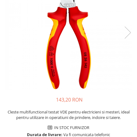
JBC
Termometre
JCD
Camere Termoviziune
JGNE
Sublere
KEYESTUDIO
Micrometre
KNIPEX
Scule si Unelte
KPS
Scule de Mana
LG CHEM
LONGWEI
Clesti de Taiat
MESTEK
Clesti pentru Dezizolat
MICROBIT
Clesti de Sertizare
MURATA
Clesti Multifunctionali
MOLICEL
Clesti Papagal
143,20 RON
MVAVA
Clesti Autoblocanti
OPTO-EDU
Menghine
Cleste multifunctional testat VDE pentru electricieni si mesteri, ideal
pentru utilizare in operatiuni de prindere, indoire si taiere.
PIERGIACOMI
Clesti Electrician 1000V
RASPBERRY PI
Surubelnite Simple
IN STOC FURNIZOR
RUKO
Durata de livrare:
Va fi comunicata telefonic
Surubelnite Electrician 1000V