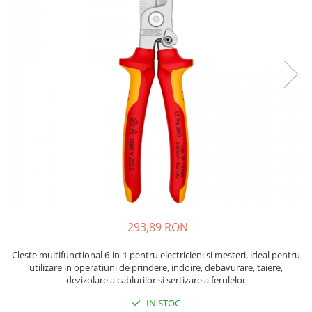
JBC
Termometre
JCD
Camere Termoviziune
JGNE
Sublere
KEYESTUDIO
Micrometre
KNIPEX
Scule si Unelte
KPS
Scule de Mana
LG CHEM
LONGWEI
Clesti de Taiat
MESTEK
Clesti pentru Dezizolat
MICROBIT
Clesti de Sertizare
MURATA
Clesti Multifunctionali
MOLICEL
Clesti Papagal
293,89 RON
MVAVA
Clesti Autoblocanti
OPTO-EDU
Menghine
Cleste multifunctional 6-in-1 pentru electricieni si mesteri, ideal pentru
utilizare in operatiuni de prindere, indoire, debavurare, taiere,
PIERGIACOMI
Clesti Electrician 1000V
dezizolare a cablurilor si sertizare a ferulelor
RASPBERRY PI
Surubelnite Simple
IN STOC
RUKO
Surubelnite Electrician 1000V