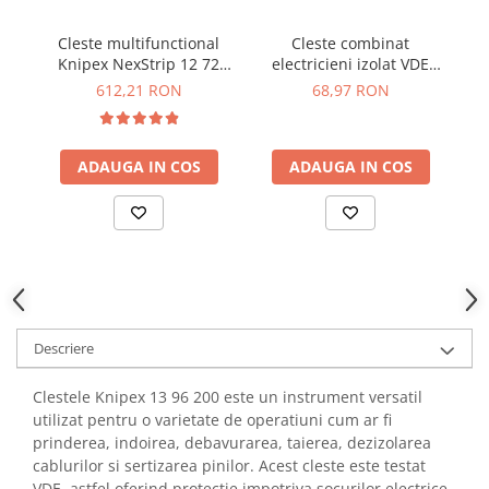
YAHBOOM
Burghie pentru Metal
YATO
Cleste multifunctional
Cleste combinat
C
Genti pentru Scule si Unelte
Knipex NexStrip 12 72
electricieni izolat VDE
V
ZUBR
190
1000V 160mm Irimo 601V-
Electronica
612,21 RON
68,97 RON
160-1
Unelte pentru Electronica
Aparate de Sudura in Puncte
ADAUGA IN COS
ADAUGA IN COS
Microscoape Digitale
Osciloscoape Digitale
Generatoare de Semnal
Surse de Laborator
Statii de Lipit
Letcon
Descriere
Accesorii pentru Lipit
Surubelnite de Precizie
Clestele Knipex 13 96 200 este un instrument versatil
Clesti de Precizie
utilizat pentru o varietate de operatiuni cum ar fi
Kituri Electronice
prinderea, indoirea, debavurarea, taierea, dezizolarea
cablurilor si sertizarea pinilor. Acest cleste este testat
Placi de Dezvoltare
VDE, astfel oferind protectie impotriva socurilor electrice.