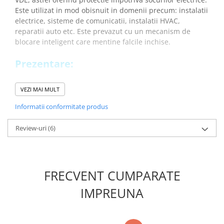
Placi de Expansiune
Este utilizat in mod obisnuit in domenii precum: instalatii
electrice, sisteme de comunicatii, instalatii HVAC,
Module Electronice
reparatii auto etc. Este prevazut cu un mecanism de
Senzori Electronici
blocare inteligent care mentine falcile inchise.
Componente Electronice
Prezentare:
Gadgets
Electrice
VEZI MAI MULT
Acumulatori si Baterii
Informatii conformitate produs
Acumulatori
Baterii
Review-uri
(6)
Distributie Comutatie si Protectie
Contoare si Relee Electrice
Sigurante Automate
FRECVENT CUMPARATE
Sigurante Fuzibile
IMPREUNA
Sigurante Diferentiale RCBO
Beneficii cleste electrician 6-
Protectii diferentiale RCCB
in-1 Knipex 13 96 200:
Dispozitive AFDD detectare defect