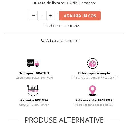
Durata de livrare:
1-2 zile lucratoare
SCHRACK TECHNIK
Seturi de Surubelnite
SAMSUNG
Cuttere
ADAUGA IN COS
SUNKKO
Foarfeca Electrician
Cod Produs:
10582
SANYO
Chei Dinamometrice
SUPERFIRE
Chei Fixe
Adauga la Favorite
SONOFF
Chei Reglabile
TERMOPASTY
Chei Combinate
TOPDON
Chei Inelare cu Cot
TAXNELE
Rulete
TENPOWER
Nivele cu bula
Transport GRATUIT
Retur rapid si simplu
La comenzi peste 500 RON
In 15 zile atat pentru PF cat si PJ*
VICTOR
Truse de Scule
VETO PRO PAC
Scule Electrice
WEICON
Unelte Multifunctionale
Garantie EXTINSA
Ridicare si din EASYBOX
WERA
Surubelnite Electrice
GRATUIT 3 luni extra*
Tu decizi cand ridici coletul!
WIHA
Polizoare
WAIT TOOLS
PRODUSE ALTERNATIVE
Masini de Gaurit si Insurubat
WEEEMAKE
Accesorii pentru Gaurit