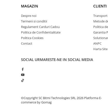
arc electric
MAGAZIN
CLIENTI
Descarcatoare de Supratensiune
Contactoare
Despre noi
Transport 
Blocuri de Distributie
Termeni si conditii
Metode de
Regulament Carduri Cadou
Politica d
Tablouri Electrice
Politica de Confidentialitate
Garantia 
Accesorii Tablouri Electrice
Politica Cookies
Solutionare
Stabilizatoare de Tensiune
Contact
ANPC
Convertoare de Tensiune
Harta Site
Banda Izolatoare
SOCIAL
URMARESTE-NE IN SOCIAL MEDIA
Panouri Fotovoltaice
Smart Home
Intrerupatoare Smart
Prize Inteligente
Module Smart Home
Camere Supraveghere
©Copyright SC Bitmi Technologies SRL 2026
Platforma E-
commerce by Gomag
Iluminat