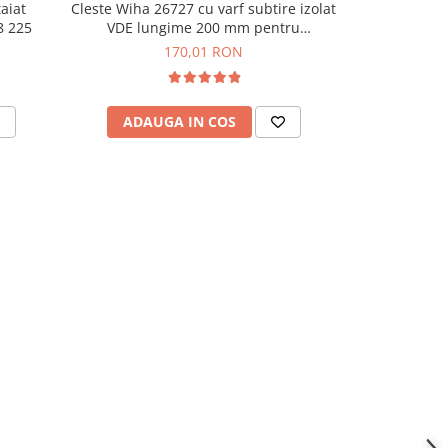
aiat
Cleste Wiha 26727 cu varf subtire izolat
Cleste VDE
8 225
VDE lungime 200 mm pentru
Kn
electricieni
170,01 RON
ADAUGA IN COS
ADAU