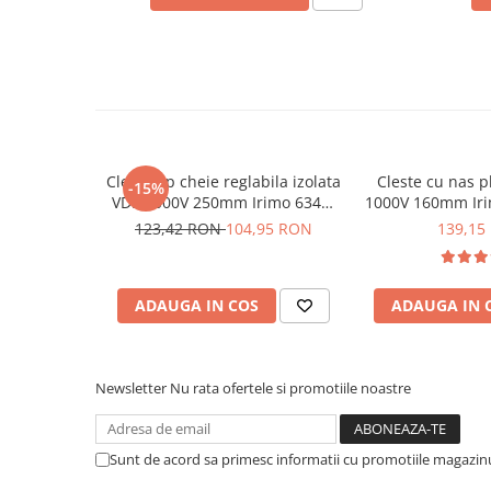
Ce contine cutia?
Placi de Expansiune
Module Electronice
1x Cleste varf curbat izolat Irimo 613V-160-1
Senzori Electronici
Componente Electronice
Gadgets
Cleste tip cheie reglabila izolata
Cleste cu nas pl
Electrice
-15%
VDE 1000V 250mm Irimo 634V-
1000V 160mm Iri
Acumulatori si Baterii
250-1
123,42 RON
104,95 RON
139,15
Acumulatori
Baterii
Distributie Comutatie si Protectie
ADAUGA IN COS
ADAUGA IN 
Contoare si Relee Electrice
Sigurante Automate
Newsletter
Nu rata ofertele si promotiile noastre
Sigurante Fuzibile
Sigurante Diferentiale RCBO
Protectii diferentiale RCCB
Sunt de acord sa primesc informatii cu promotiile magazinu
Dispozitive AFDD detectare defect