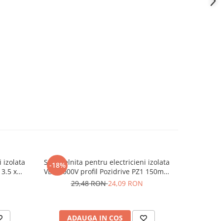
 izolata
Surubelnita pentru electricieni izolata
Foarfeca 
-18%
 3.5 x
VDE 1000V profil Pozidrive PZ1 150mm
00
Irimo 413V-1-150
29,48 RON
24,09 RON
ADAUGA IN COS
AD