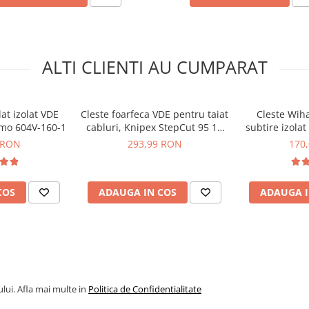
ALTI CLIENTI AU CUMPARAT
at izolat VDE
Cleste foarfeca VDE pentru taiat
Cleste Wiha
mo 604V-160-1
cabluri, Knipex StepCut 95 18
subtire izola
225
mm pentru
 RON
293,99 RON
170
COS
ADAUGA IN COS
ADAUGA I
lui. Afla mai multe in
Politica de Confidentialitate