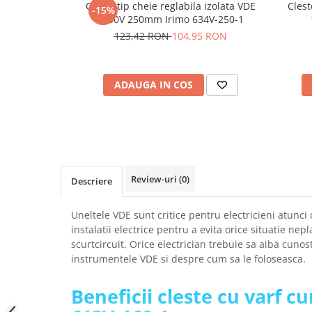
Cleste tip cheie reglabila izolata VDE
Clest
-15%
SCHRACK TECHNIK
Seturi de Surubelnite
1000V 250mm Irimo 634V-250-1
SAMSUNG
Cuttere
123,42 RON
104,95 RON
SUNKKO
Foarfeca Electrician
SANYO
Chei Dinamometrice
SUPERFIRE
ADAUGA IN COS
Chei Fixe
SONOFF
Chei Reglabile
TERMOPASTY
Chei Combinate
TOPDON
Chei Inelare cu Cot
TAXNELE
Rulete
TENPOWER
Nivele cu bula
Review-uri
(0)
Descriere
VICTOR
Truse de Scule
VETO PRO PAC
Scule Electrice
Uneltele VDE sunt critice pentru electricieni atunci
WEICON
instalatii electrice pentru a evita orice situatie nep
Unelte Multifunctionale
scurtcircuit. Orice electrician trebuie sa aiba cuno
WERA
Surubelnite Electrice
instrumentele VDE si despre cum sa le foloseasca.
WIHA
Polizoare
WAIT TOOLS
Masini de Gaurit si Insurubat
Beneficii cleste cu varf c
WEEEMAKE
Accesorii pentru Gaurit