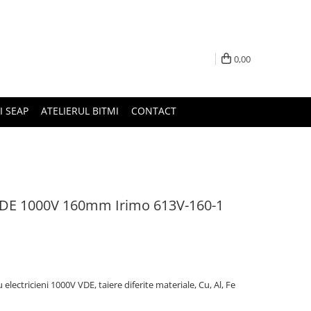
0,00
I SEAP
ATELIERUL BITMI
CONTACT
 VDE 1000V 160mm Irimo 613V-160-1
lectricieni 1000V VDE, taiere diferite materiale, Cu, Al, Fe