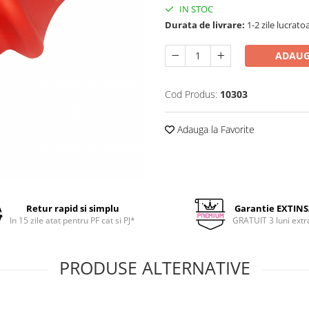
IN STOC
Durata de livrare:
1-2 zile lucrato
ADAUG
Cod Produs:
10303
Adauga la Favorite
Retur rapid si simplu
Garantie EXTIN
In 15 zile atat pentru PF cat si PJ*
GRATUIT 3 luni extr
PRODUSE ALTERNATIVE