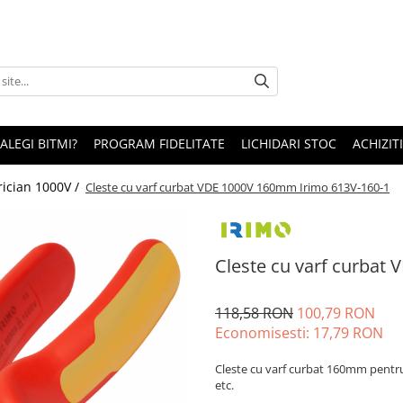
 ALEGI BITMI?
PROGRAM FIDELITATE
LICHIDARI STOC
ACHIZITI
trician 1000V /
Cleste cu varf curbat VDE 1000V 160mm Irimo 613V-160-1
Cleste cu varf curbat
118,58 RON
100,79 RON
Economisesti:
17,79
RON
Cleste cu varf curbat 160mm pentru e
etc.