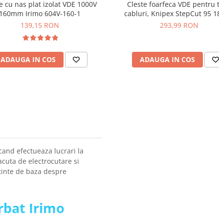
e cu nas plat izolat VDE 1000V
Cleste foarfeca VDE pentru t
160mm Irimo 604V-160-1
cabluri, Knipex StepCut 95 1
139,15 RON
293,99 RON
ADAUGA IN COS
ADAUGA IN COS
 cand efectueaza lucrari la
lacuta de electrocutare si
stinte de baza despre
urbat Irimo