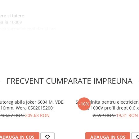
ere si taiere
na la 1000V
rea sarmelor moi dar si tari
 prindere confortabila
ian
FRECVENT CUMPARATE IMPREUNA
utoreglabila Joker 6004 M, VDE,
Surubelnita pentru electricieni
-16%
-16mm, Wera 05020152001
VDE 1000V profil drept 0.6 x
100mm Irimo 408V-3.5-1
238,37 RON
209,68 RON
22,99 RON
19,31 RON
ADAUGA IN COS
ADAUGA IN COS