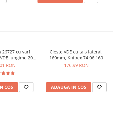
 26727 cu varf
Cleste VDE cu tais lateral,
Cleste VDE
t VDE lungime 200
160mm, Knipex 74 06 160
indoit si t
 electricieni
,01 RON
176,99 RON
1
N COS
ADAUGA IN COS
ADAUG