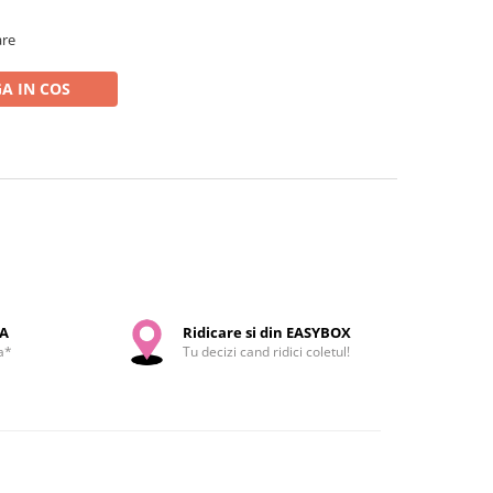
are
A IN COS
SA
Ridicare si din EASYBOX
a*
Tu decizi cand ridici coletul!