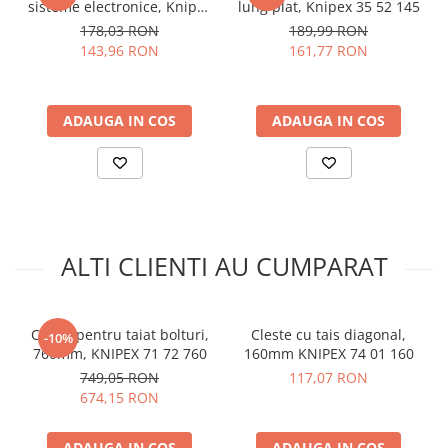
sisteme electronice, Knipex
lung plat, Knipex 35 52 145
arc electric
pentru o performanta superioara si o viata
35 32 115
178,03 RON
189,99 RON
Descarcatoare de Supratensiune
indelungata a uneltelor
143,96 RON
161,77 RON
Contactoare
Specificatii cleste de taiat,
Blocuri de Distributie
Tablouri Electrice
Knipex 70 02 160:
ADAUGA IN COS
ADAUGA IN COS
Accesorii Tablouri Electrice
Stabilizatoare de Tensiune
Clesti:
vopsit negru
Cap:
slefuit
Convertoare de Tensiune
Manere:
cu mansoane multicomponent
Banda Izolatoare
Valori de taiere sarma semidura:
Ø 3,0 mm
Valori de taiere sarma moale:
Ø 2,0 mm
Panouri Fotovoltaice
ALTI CLIENTI AU CUMPARAT
Greutate:
206 g
Smart Home
Dimensiuni:
160 x 53 x 21 mm
Intrerupatoare Smart
Standard:
DIN ISO 5749
Cleste pentru taiat bolturi,
Cleste cu tais diagonal,
-10%
Prize Inteligente
Vezi fisa tehnica
760mm, KNIPEX 71 72 760
AICI
160mm KNIPEX 74 01 160
Module Smart Home
749,05 RON
117,07 RON
Ce contine cutia?
674,15 RON
Camere Supraveghere
Iluminat
1x Cleste sfic profesional, 160mm, Knipex 70 02 160
ADAUGA IN COS
ADAUGA IN COS