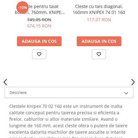
YAHBOOM
Cleste pentru taiat
Cleste cu tais diagonal,
Burghie pentru Metal
-10%
YATO
bolturi, 760mm, KNIPEX
160mm KNIPEX 74 01 160
18
Genti pentru Scule si Unelte
71 72 760
749,05 RON
117,07 RON
ZUBR
Electronica
674,15 RON
Unelte pentru Electronica
ADAUGA IN COS
ADAUGA IN COS
Aparate de Sudura in Puncte
Microscoape Digitale
Osciloscoape Digitale
Generatoare de Semnal
Surse de Laborator
Statii de Lipit
Letcon
Descriere
Accesorii pentru Lipit
Clestele Knipex 70 02 160 este un instrument de inalta
Surubelnite de Precizie
calitate conceput pentru taierea precisa si eficienta a
Clesti de Precizie
firelor, cablurilor si altor materiale similare. Avand o
Kituri Electronice
lungime de 160 mm, acest cleste ofera o putere de taiere
excelenta datorita muchiilor de taiere ascutite si intarite
Placi de Dezvoltare