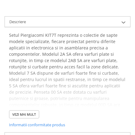
arc electric
Descarcatoare de Supratensiune
Contactoare
Descriere
Blocuri de Distributie
Tablouri Electrice
Setul Piergiacomi KIT7T reprezinta o colectie de sapte
modele specializate, fiecare proiectat pentru diferite
Accesorii Tablouri Electrice
aplicatii in electronica si in asamblarea precisa a
Stabilizatoare de Tensiune
componentelor. Modelul 2A SA ofera varfuri plate si
Convertoare de Tensiune
rotunjite, in timp ce modelul 2AB SA are varfuri plate,
rotunjite si curbate pentru acces facil la zone delicate.
Banda Izolatoare
Modelul 7 SA dispune de varfuri foarte fine si curbate,
Panouri Fotovoltaice
ideal pentru lucrul in spatii restranse, in timp ce modelul
Smart Home
5 SA ofera varfuri foarte fine si ascutite pentru aplicatii
de precizie. Penseta 00 SA este dotata cu varfuri
Intrerupatoare Smart
puternice si groase, potrivite pentru manipularea
Prize Inteligente
componentelor robuste, in timp ce modelul 00D SA are
varfuri interne zimtate groase si caneluri pentru degete,
Module Smart Home
VEZI MAI MULT
asigurand aderenta optima. Ultimul model, AA SA, ofera
Camere Supraveghere
varfuri puternice si fine pentru control precis in
Informatii conformitate produs
manipulare.
Iluminat