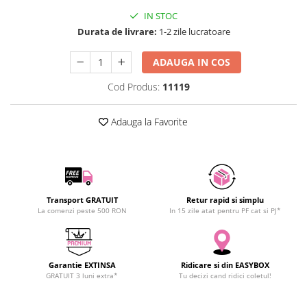
SCHRACK TECHNIK
Seturi de Surubelnite
IN STOC
SAMSUNG
Cuttere
Durata de livrare:
1-2 zile lucratoare
SUNKKO
Foarfeca Electrician
ADAUGA IN COS
SANYO
Chei Dinamometrice
SUPERFIRE
Chei Fixe
Cod Produs:
11119
SONOFF
Chei Reglabile
TERMOPASTY
Chei Combinate
Adauga la Favorite
TOPDON
Chei Inelare cu Cot
TAXNELE
Rulete
TENPOWER
Nivele cu bula
VICTOR
Truse de Scule
Transport GRATUIT
Retur rapid si simplu
VETO PRO PAC
Scule Electrice
La comenzi peste 500 RON
In 15 zile atat pentru PF cat si PJ*
WEICON
Unelte Multifunctionale
WERA
Surubelnite Electrice
WIHA
Garantie EXTINSA
Ridicare si din EASYBOX
Polizoare
GRATUIT 3 luni extra*
Tu decizi cand ridici coletul!
WAIT TOOLS
Masini de Gaurit si Insurubat
WEEEMAKE
Accesorii pentru Gaurit