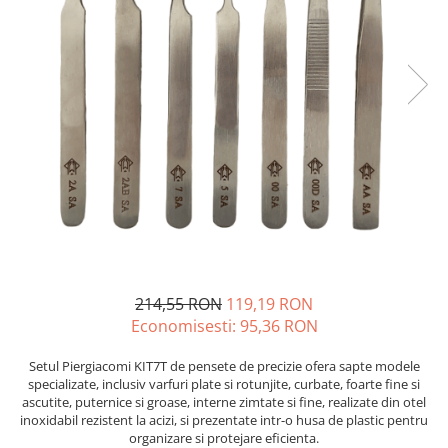
JBC
Termometre
JCD
Camere Termoviziune
JGNE
Sublere
KEYESTUDIO
Micrometre
KNIPEX
Scule si Unelte
KPS
Scule de Mana
LG CHEM
LONGWEI
Clesti de Taiat
MESTEK
Clesti pentru Dezizolat
MICROBIT
Clesti de Sertizare
MURATA
Clesti Multifunctionali
214,55 RON
119,19 RON
MOLICEL
Clesti Papagal
Economisesti:
95,36
RON
MVAVA
Clesti Autoblocanti
OPTO-EDU
Menghine
Setul Piergiacomi KIT7T de pensete de precizie ofera sapte modele
specializate, inclusiv varfuri plate si rotunjite, curbate, foarte fine si
PIERGIACOMI
Clesti Electrician 1000V
ascutite, puternice si groase, interne zimtate si fine, realizate din otel
RASPBERRY PI
Surubelnite Simple
inoxidabil rezistent la acizi, si prezentate intr-o husa de plastic pentru
organizare si protejare eficienta.
RUKO
Surubelnite Electrician 1000V