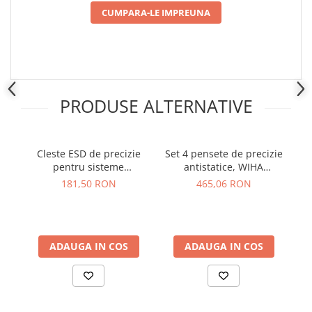
Placi de Expansiune
CUMPARA-LE IMPREUNA
Module Electronice
Senzori Electronici
Componente Electronice
Gadgets
PRODUSE ALTERNATIVE
Electrice
Acumulatori si Baterii
Cleste ESD de precizie
Set 4 pensete de precizie
C
Acumulatori
pentru sisteme
antistatice, WIHA
Baterii
electronice, Knipex 35 22
Professional ESD 32349
K
181,50 RON
465,06 RON
Distributie Comutatie si Protectie
115 ESD
Contoare si Relee Electrice
Sigurante Automate
ADAUGA IN COS
ADAUGA IN COS
Sigurante Fuzibile
Sigurante Diferentiale RCBO
Protectii diferentiale RCCB
Dispozitive AFDD detectare defect