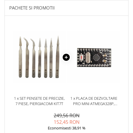
YAHBOOM
Burghie pentru Metal
PACHETE SI PROMOTII
YATO
Genti pentru Scule si Unelte
ZUBR
Electronica
Unelte pentru Electronica
Aparate de Sudura in Puncte
Microscoape Digitale
Osciloscoape Digitale
Generatoare de Semnal
Surse de Laborator
Statii de Lipit
Letcon
Accesorii pentru Lipit
1 x SET PENSETE DE PRECIZIE,
1 x PLACA DE DEZVOLTARE
Surubelnite de Precizie
7 PIESE, PIERGIACOMI KIT7T
PRO MINI ATMEGA328P,
5V/16MHZ
Clesti de Precizie
249,56 RON
Kituri Electronice
152,45 RON
Placi de Dezvoltare
Economisesti 38,91 %