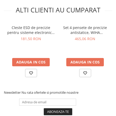
Material:
otel inoxidabil
ALTI CLIENTI AU CUMPARAT
Ce contine cutia?
1x Husa
Cleste ESD de precizie
Set 4 pensete de precizie
1x Penseta 2A SA
pentru sisteme electronice,
antistatice, WIHA
1x Penseta 00D SA
Knipex 35 22 115 ESD
Professional ESD 32349
181,50 RON
465,06 RON
1x Penseta 5 SA
1x Penseta 7 SA
1x Penseta 2AB SA
1x Penseta 00 SA
ADAUGA IN COS
ADAUGA IN COS
1x Penseta AA SA
Newsletter
Nu rata ofertele si promotiile noastre