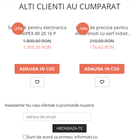
Specificatii cleste izolat
ALTI CLIENTI AU CUMPARAT
pentru electronica,
Knipex Super Knips 78 06
Set clesti pentru electronica
Cleste de precizie pentru
-27%
-16%
125:
KNIPEX 00 20 16 P
electronisti cu varf indoit,
Knipex 35 82 145
1.800,00 RON
210,00 RON
1.309,35 RON
176,62 RON
Cap:
slefuit
Manere:
izolate, multicomponent
Valori de taiere sarma semidura:
Ø 1,0 mm
Valori de taiere sarma moale:
Ø 0,2 – 1,6 mm
ADAUGA IN COS
ADAUGA IN COS
Lungime falca:
9 mm
Grosime falca (articulatie):
7,5 mm
Latime cap:
13,5 mm
Dimensiuni:
125 x 78 x 18 mm
Greutate:
60 g
Newsletter
Nu rata ofertele si promotiile noastre
Standard:
DIN ISO 9654 DIN EN 60900 IEC 60900
Vezi fisa tehnica
AICI
Ce contine cutia?
Sunt de acord sa primesc informatii cu