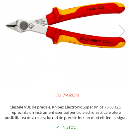
JBC
Termometre
JCD
Camere Termoviziune
JGNE
Sublere
KEYESTUDIO
Micrometre
KNIPEX
Scule si Unelte
KPS
Scule de Mana
LG CHEM
LONGWEI
Clesti de Taiat
MESTEK
Clesti pentru Dezizolat
MICROBIT
Clesti de Sertizare
MURATA
Clesti Multifunctionali
MOLICEL
Clesti Papagal
133,79 RON
MVAVA
Clesti Autoblocanti
OPTO-EDU
Menghine
Clestele VDE de precizie, Knipex Electronic Super Knips 78 06 125,
reprezinta un instrument esential pentru electronisti, care ofera
PIERGIACOMI
Clesti Electrician 1000V
posibilitatea de a realiza lucrari de precizie intr-un mod eficient si sigur.
RASPBERRY PI
Surubelnite Simple
IN STOC
RUKO
Surubelnite Electrician 1000V