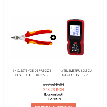
YAHBOOM
Burghie pentru Metal
YATO
Genti pentru Scule si Unelte
ZUBR
Electronica
Unelte pentru Electronica
Aparate de Sudura in Puncte
Microscoape Digitale
Osciloscoape Digitale
Generatoare de Semnal
Surse de Laborator
Statii de Lipit
Letcon
1 x CLESTE VDE DE PRECIZIE
1 x TELEMETRU 80M CU
PENTRU ELECTRONISTI,
BOLOBOC INTEGRAT
Accesorii pentru Lipit
KNIPEX ELECTRONIC SUPER
Surubelnite de Precizie
KNIPS 78 06 125
359,52 RON
Clesti de Precizie
348,23 RON
Economisesti
Kituri Electronice
11,29 RON
Placi de Dezvoltare
CUMPARA-LE IMPREUNA