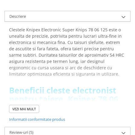
arc electric
Descarcatoare de Supratensiune
Descriere
Contactoare
Blocuri de Distributie
Clestele Knipex Electronic Super Knips 78 06 125 este o
Tablouri Electrice
unealta de precizie, potrivita pentru lucrari ultra-fine in
Accesorii Tablouri Electrice
electronica si mecanica fina. Cu taisuri slefuite, extrem
de ascutite si fara fateta, ofera taieri precise pentru
Stabilizatoare de Tensiune
sarme subtiri. Duritatea taisurilor de aproximativ 54 HRC
Convertoare de Tensiune
asigura rezistenta pe termen lung, iar designul
ergonomic cu cursa usoara si arc de deschidere cu
Banda Izolatoare
limitator optimizeaza eficienta si siguranta in utilizare.
Panouri Fotovoltaice
Smart Home
Beneficii cleste electronist
Intrerupatoare Smart
pentru taiere, Knipex 78 06
Prize Inteligente
125:
VEZI MAI MULT
Module Smart Home
Informatii conformitate produs
Este conceput special pentru lucrari de taiere ultra-
Camere Supraveghere
fine, ce permite electronistilor sa lucreze cu precizie
Iluminat
Review-uri
(5)
asupra componentelor electronice