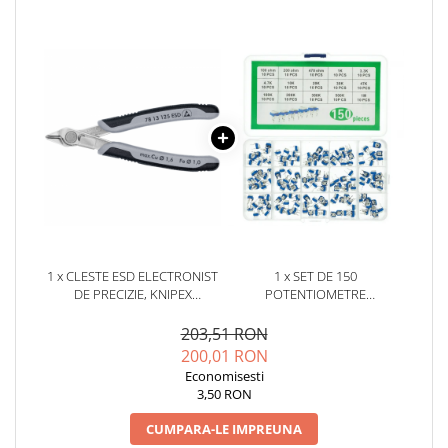
YAHBOOM
YATO
ZUBR
1 x CLESTE ESD ELECTRONIST
1 x SET DE 150
DE PRECIZIE, KNIPEX
POTENTIOMETRE
ELECTRONIC SUPER KNIPS 78
SEMIREGLABILE RM065, BITMI
13 125 ESD
10507
203,51 RON
200,01 RON
Economisesti
3,50 RON
CUMPARA-LE IMPREUNA