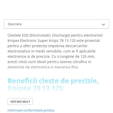
Descriere
Clestele ESD (Electrostatic Discharge) pentru electronisti
Knipex Electronic Super Knips 78 13 125 este proiectat
pentru a oferi protectie impotriva descarcarilor
electrostatice in medii sensibile, cum ar fi aplicatiile
electronice si de precizie. Cu o lungime de 125 mm,
acesti clesti sunt ideali pentru taierea ultrafina in
domeniile de electronica si mecanica fina.
Beneficii cleste de precizie,
Knipex 78 13 125:
Asigura o precizie sporita in manipularea sarmei,
VEZI MAI MULT
prevenind sariturile necontrolate ale bucatilor datorita
prezentei bornei de sarma
Informatii conformitate produs