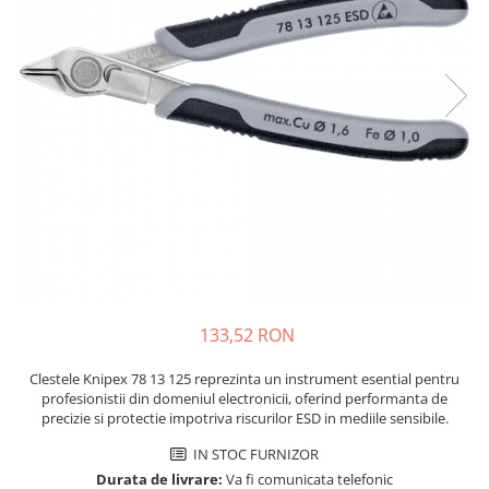
Placi de Expansiune
Tablouri Electrice
Chei Dinamometrice
Camere Termoviziune
JBC
Module Electronice
Accesorii Tablouri Electrice
Chei Fixe
JCD
Sublere
Senzori Electronici
Stabilizatoare de Tensiune
Chei Reglabile
JGNE
Micrometre
Componente Electronice
Chei Combinate
Convertoare de Tensiune
KEYESTUDIO
Chei Inelare cu Cot
Gadgets
KNIPEX
Banda Izolatoare
Rulete
KPS
Nivele cu bula
LG CHEM
Truse de Scule
LONGWEI
Scule Electrice
MESTEK
Unelte Multifunctionale
MICROBIT
Surubelnite Electrice
MURATA
133,52 RON
Polizoare
MOLICEL
Masini de Gaurit si Insurubat
MVAVA
Clestele Knipex 78 13 125 reprezinta un instrument esential pentru
Accesorii pentru Gaurit
OPTO-EDU
profesionistii din domeniul electronicii, oferind performanta de
precizie si protectie impotriva riscurilor ESD in mediile sensibile.
PIERGIACOMI
Burghie pentru Metal
RASPBERRY PI
IN STOC FURNIZOR
Genti pentru Scule si Unelte
Durata de livrare:
Va fi comunicata telefonic
RUKO