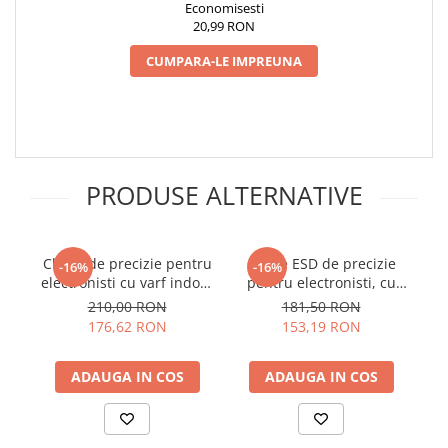
Economisesti
20,99 RON
CUMPARA-LE IMPREUNA
PRODUSE ALTERNATIVE
Cleste de precizie pentru
Cleste ESD de precizie
-16%
-16%
electronisti cu varf indoit,
pentru electronisti, cu
el
Knipex 35 82 145
varf plat, Knipex 35 12
210,00 RON
181,50 RON
115 ESD
176,62 RON
153,19 RON
ADAUGA IN COS
ADAUGA IN COS