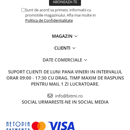
1x Cleste ESD electronist de precizie, Knipex Electronic
Sunt de acord sa primesc informatii cu
Super Knips 78 13 125
promotiile magazinului. Afla mai multe in
Politica de Confidentialitate
MAGAZIN
CLIENTI
DATE COMERCIALE
SUPORT CLIENTI
DE LUNI PANA VINERI IN INTERVALUL
ORAR 09:00 - 17:30 CU DRAG. TIMP MAXIM DE RASPUNS
PENTRU MAIL 1 ZI LUCRATOARE.
info@bitmi.ro
SOCIAL
URMARESTE-NE IN SOCIAL MEDIA