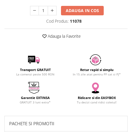
SCHRACK TECHNIK
ADAUGA IN COS
SAMSUNG
SUNKKO
Cod Produs:
11078
SANYO
SUPERFIRE
Adauga la Favorite
SONOFF
TERMOPASTY
TOPDON
TAXNELE
Transport GRATUIT
Retur rapid si simplu
TENPOWER
La comenzi peste 500 RON
In 15 zile atat pentru PF cat si PJ*
VICTOR
VETO PRO PAC
WEICON
Garantie EXTINSA
Ridicare si din EASYBOX
GRATUIT 3 luni extra*
Tu decizi cand ridici coletul!
WERA
WIHA
WAIT TOOLS
PACHETE SI PROMOTII
WEEEMAKE