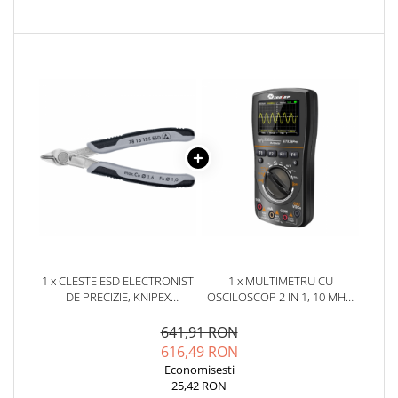
1 x CLESTE ESD ELECTRONIST
1 x MULTIMETRU CU
DE PRECIZIE, KNIPEX
OSCILOSCOP 2 IN 1, 10 MHZ,
ELECTRONIC SUPER KNIPS 78
50 MSPS - ET828PRO
13 125 ESD
641,91 RON
616,49 RON
Economisesti
25,42 RON