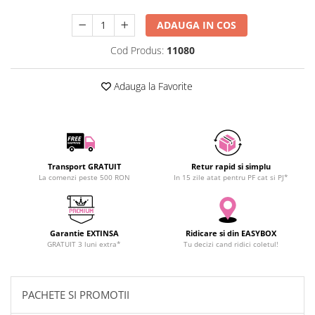
SCHRACK TECHNIK
ADAUGA IN COS
SAMSUNG
SUNKKO
Cod Produs:
11080
SANYO
SUPERFIRE
Adauga la Favorite
SONOFF
TERMOPASTY
TOPDON
TAXNELE
Transport GRATUIT
Retur rapid si simplu
TENPOWER
La comenzi peste 500 RON
In 15 zile atat pentru PF cat si PJ*
VICTOR
VETO PRO PAC
WEICON
Garantie EXTINSA
Ridicare si din EASYBOX
GRATUIT 3 luni extra*
Tu decizi cand ridici coletul!
WERA
WIHA
WAIT TOOLS
PACHETE SI PROMOTII
WEEEMAKE