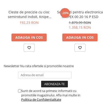
ofera o prindere confortabila si faciliteaza
identificarea usoara a instrumentului
Cleste de precizie cu cioc
Set clesti pentru electronica
-28%
semirotund indoit, Knipex
KNIPEX 00 20 16 P ESD
Specificatii cleste electronist
35 42 115
192,23 RON
1.879,99 RON
de precizie, Knipex 35 22 115:
1.358,15 RON
ADAUGA IN COS
ADAUGA IN COS
Tip varf:
semirotund
Cap:
polizat, cu aspect de oglinda
Manere:
cu mansoane multicomponent
Lungime falca:
22.5 mm
Grosime falca (articulatie):
7 mm
Latime varfuri:
2 mm
Newsletter
Nu rata ofertele si promotiile noastre
Grosimea varfului:
1.3 mm
Latimea capului:
11 mm
Greutate:
70 g
Dimensiuni:
115 x 67 x 17 mm
Standard:
DIN ISO 9655 DIN EN 61 340-5
Sunt de acord sa primesc informatii cu
promotiile magazinului. Afla mai multe in
Politica de Confidentialitate
Vezi fisa tehnica
AICI