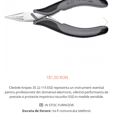
Placi de Expansiune
Tablouri Electrice
Chei Dinamometrice
Camere Termoviziune
JBC
Module Electronice
Accesorii Tablouri Electrice
Chei Fixe
JCD
Sublere
Senzori Electronici
Stabilizatoare de Tensiune
Chei Reglabile
JGNE
Micrometre
Componente Electronice
Chei Combinate
Convertoare de Tensiune
KEYESTUDIO
Chei Inelare cu Cot
Gadgets
KNIPEX
Banda Izolatoare
Rulete
KPS
Nivele cu bula
LG CHEM
Truse de Scule
LONGWEI
Scule Electrice
MESTEK
Unelte Multifunctionale
MICROBIT
Surubelnite Electrice
MURATA
181,50 RON
Polizoare
MOLICEL
Masini de Gaurit si Insurubat
MVAVA
Clestele Knipex 35 22 115 ESD reprezinta un instrument esential
Accesorii pentru Gaurit
OPTO-EDU
pentru profesionistii din domeniul electronic, oferind performanta de
precizie si protectie impotriva riscurilor ESD in mediile sensibile.
PIERGIACOMI
Burghie pentru Metal
RASPBERRY PI
IN STOC FURNIZOR
Genti pentru Scule si Unelte
Durata de livrare:
Va fi comunicata telefonic
RUKO