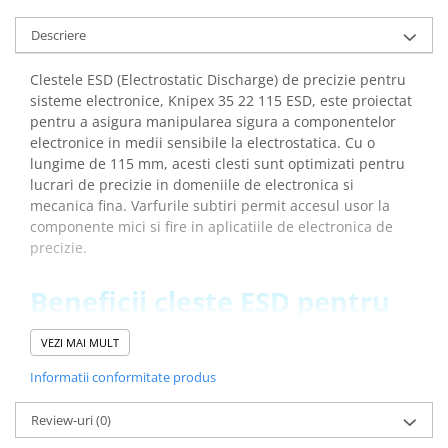
Descriere
Clestele ESD (Electrostatic Discharge) de precizie pentru
sisteme electronice, Knipex 35 22 115 ESD, este proiectat
pentru a asigura manipularea sigura a componentelor
electronice in medii sensibile la electrostatica. Cu o
lungime de 115 mm, acesti clesti sunt optimizati pentru
lucrari de precizie in domeniile de electronica si
mecanica fina. Varfurile subtiri permit accesul usor la
componente mici si fire in aplicatiile de electronica de
precizie.
Beneficii cleste ESD pentru
electronisti, Knipex 35 22
VEZI MAI MULT
115:
Informatii conformitate produs
Ideal pentru lucrari de montaj fin, cum ar fi cele din
Review-uri
(0)
domeniul electronic si mecanica fina, deoarece
furnizeaza control si precizie maxima in detalii