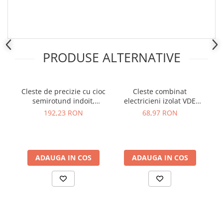
PRODUSE ALTERNATIVE
Cleste de precizie cu cioc
Cleste combinat
C
semirotund indoit,
electricieni izolat VDE
V
Knipex 35 42 115
1000V 160mm Irimo 601V-
192,23 RON
68,97 RON
160-1
ADAUGA IN COS
ADAUGA IN COS