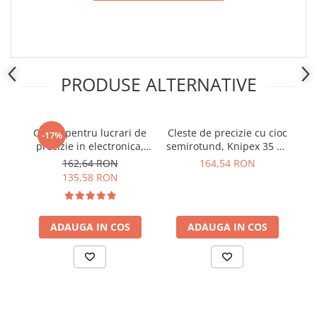
PRODUSE ALTERNATIVE
Cleste pentru lucrari de
Cleste de precizie cu cioc
Cl
-17%
precizie in electronica,
semirotund, Knipex 35 21
el
Knipex 35 31 115
115
162,64 RON
164,54 RON
135,58 RON
ADAUGA IN COS
ADAUGA IN COS