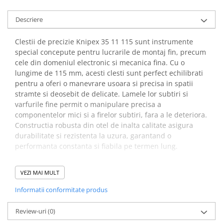
Descriere
Clestii de precizie Knipex 35 11 115 sunt instrumente
special concepute pentru lucrarile de montaj fin, precum
cele din domeniul electronic si mecanica fina. Cu o
lungime de 115 mm, acesti clesti sunt perfect echilibrati
pentru a oferi o manevrare usoara si precisa in spatii
stramte si deosebit de delicate. Lamele lor subtiri si
varfurile fine permit o manipulare precisa a
componentelor mici si a firelor subtiri, fara a le deteriora.
Constructia robusta din otel de inalta calitate asigura
durabilitate si rezistenta la uzura, garantand o
performanta constanta si fiabila pe termen lung.
Beneficii clesti pentru
VEZI MAI MULT
sisteme electronice,
Informatii conformitate produs
Knipex 35 11 115:
Review-uri
(0)
Este ideal pentru apucat, tinut si indoit, oferind