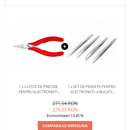
YAHBOOM
YATO
ZUBR
1 x CLESTE DE PRECIZIE
1 x SET DE PENSETE PENTRU
PENTRU ELECTRONISTI,
ELECTRONISTI, 4 BUCATI,
KNIPEX 35 11 115
PIERGIACOMI KIT4-2T
271,54 RON
235,03 RON
Economisesti 13,45 %
CUMPARA-LE IMPREUNA