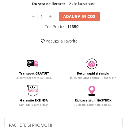
Durata de livrare:
1-2 zile lucratoare
SCHRACK TECHNIK
SAMSUNG
ADAUGA IN COS
SUNKKO
Cod Produs:
11350
SANYO
SUPERFIRE
Adauga la Favorite
SONOFF
TERMOPASTY
TOPDON
TAXNELE
TENPOWER
Transport GRATUIT
Retur rapid si simplu
La comenzi peste 500 RON
In 15 zile atat pentru PF cat si PJ*
VICTOR
VETO PRO PAC
WEICON
Garantie EXTINSA
Ridicare si din EASYBOX
WERA
GRATUIT 3 luni extra*
Tu decizi cand ridici coletul!
WIHA
WAIT TOOLS
WEEEMAKE
PACHETE SI PROMOTII