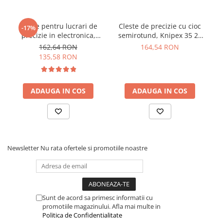
Grosime falca (articulatie):
6,5 mm
Latime varf:
2,0 mm
Cleste pentru lucrari de
Cleste de precizie cu cioc
-17%
Grosime varf:
4,0 mm
precizie in electronica,
semirotund, Knipex 35 21
Latime cap:
11,0 mm
Knipex 35 31 115
115
162,64 RON
164,54 RON
Standard:
DIN ISO 9655
135,58 RON
Greutat
: 55 g
Dimensiuni:
115 x 66 x 12 mm
Ce contine cutia?
ADAUGA IN COS
ADAUGA IN COS
1x Cleste de precizie pentru electronisti, Knipex 35 11
115
Newsletter
Nu rata ofertele si promotiile noastre
Sunt de acord sa primesc informatii cu
promotiile magazinului. Afla mai multe in
Politica de Confidentialitate