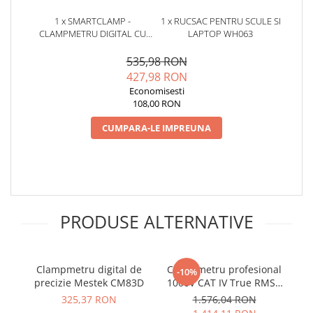
1 x SMARTCLAMP -
1 x RUCSAC PENTRU SCULE SI
CLAMPMETRU DIGITAL CU
LAPTOP WH063
AUTODETECTIE SI
AUTOSCALARE
535,98 RON
427,98 RON
Economisesti
108,00 RON
CUMPARA-LE IMPREUNA
PRODUSE ALTERNATIVE
Clampmetru digital de
Clampmetru profesional
M
-10%
precizie Mestek CM83D
1000V CAT IV True RMS -
Wiha 45219
s
325,37 RON
1.576,04 RON