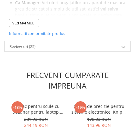
Ca Manager:
Vei oferi angajatilor un aparat de masura
greu de stricat si simplu de utilizat, astfel
vei salva
bani si timp
pretios pentru proiectele in desfasurate.
VEZI MAI MULT
Prezentare:
Informatii conformitate produs
Review-uri
(25)
FRECVENT CUMPARATE
IMPREUNA
Rucsac pentru scule cu
Cleste de precizie pentru
-13%
-19%
buzunar pentru laptop,
sisteme electronice, Knipex
Irimo 9022-BP1
35 32 115
281,93 RON
178,03 RON
244,19 RON
143,96 RON