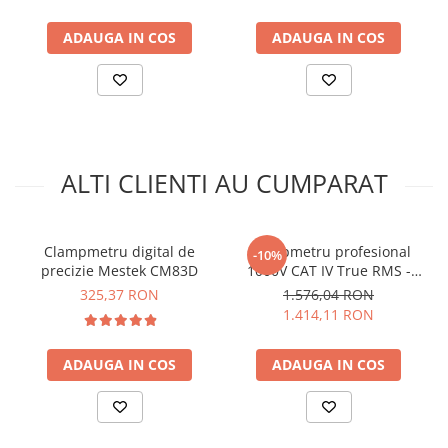
ADAUGA IN COS
ADAUGA IN COS
Beneficii clampmetru digital
SmartClamp:
ALTI CLIENTI AU CUMPARAT
Masurare Curent Continuu si Curent Alternativ pana
la 600A.
In general, majoritatea
multimetrelor profesionale de pe piata pot masura
Clampmetru digital de
Clampmetru profesional
-10%
doar curent alternativ pana la 400A.
SmartClamp
precizie Mestek CM83D
1000V CAT IV True RMS -
poate masura atat
curentul alternativ
(ex: priza) cat si
Wiha 45219
325,37 RON
1.576,04 RON
curentul continuu
(ex: baterie la masina) pana la o
1.414,11 RON
valoare
net superioara de 600A
.
Masurare Tensiune Continua si Tensiune Alternativa
ADAUGA IN COS
ADAUGA IN COS
pana la 600V.
Masurare Inrush Current in modul AC
Exemplu stabilitate masurare curent continuu: