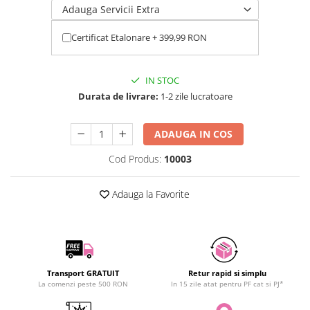
Adauga Servicii Extra
SCHRACK TECHNIK
SAMSUNG
Certificat Etalonare + 399,99 RON
SUNKKO
SANYO
IN STOC
SUPERFIRE
Durata de livrare:
1-2 zile lucratoare
SONOFF
TERMOPASTY
ADAUGA IN COS
TOPDON
TAXNELE
Cod Produs:
10003
TENPOWER
VICTOR
Adauga la Favorite
VETO PRO PAC
WEICON
WERA
WIHA
Transport GRATUIT
Retur rapid si simplu
WAIT TOOLS
La comenzi peste 500 RON
In 15 zile atat pentru PF cat si PJ*
WEEEMAKE