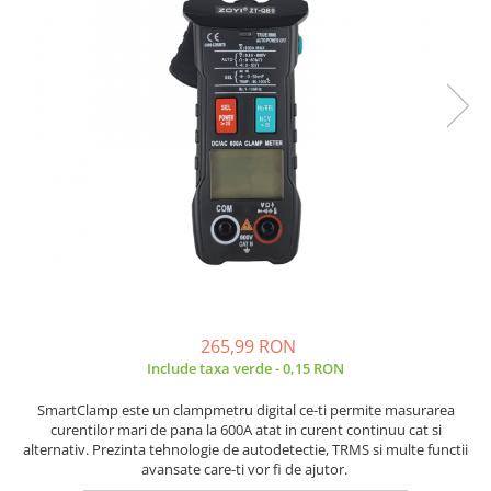
Placi de Expansiune
Tablouri Electrice
Chei Dinamometrice
Camere Termoviziune
JBC
Module Electronice
Accesorii Tablouri Electrice
Chei Fixe
JCD
Sublere
Senzori Electronici
Stabilizatoare de Tensiune
Chei Reglabile
JGNE
Micrometre
Componente Electronice
Chei Combinate
Convertoare de Tensiune
KEYESTUDIO
Chei Inelare cu Cot
Gadgets
KNIPEX
Banda Izolatoare
Rulete
KPS
Nivele cu bula
LG CHEM
Truse de Scule
LONGWEI
Scule Electrice
MESTEK
Unelte Multifunctionale
MICROBIT
Surubelnite Electrice
MURATA
Polizoare
MOLICEL
265,99 RON
Masini de Gaurit si Insurubat
MVAVA
Include taxa verde - 0,15 RON
Accesorii pentru Gaurit
OPTO-EDU
SmartClamp este un clampmetru digital ce-ti permite masurarea
PIERGIACOMI
curentilor mari de pana la 600A atat in curent continuu cat si
Burghie pentru Metal
alternativ. Prezinta tehnologie de autodetectie, TRMS si multe functii
RASPBERRY PI
Genti pentru Scule si Unelte
avansate care-ti vor fi de ajutor.
RUKO