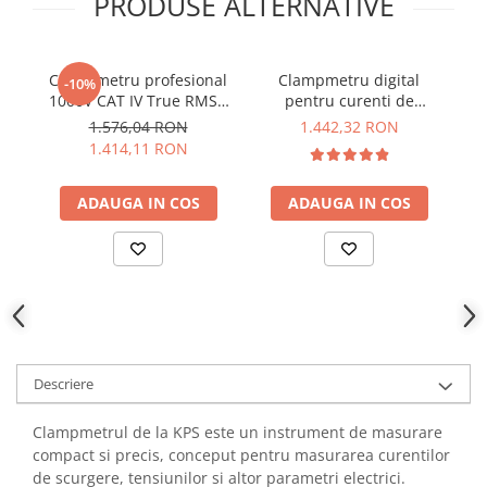
PRODUSE ALTERNATIVE
YAHBOOM
Burghie pentru Metal
YATO
Genti pentru Scule si Unelte
ZUBR
Clampmetru profesional
Clampmetru digital
-10%
Electronica
1000V CAT IV True RMS -
pentru curenti de
Unelte pentru Electronica
Wiha 45219
scurgere, 1mA-150A AC,
s
1.576,04 RON
1.442,32 RON
600V AC/DC, TRMS, KPS
T
1.414,11 RON
Aparate de Sudura in Puncte
PF740
Microscoape Digitale
ADAUGA IN COS
ADAUGA IN COS
Osciloscoape Digitale
Generatoare de Semnal
Surse de Laborator
Statii de Lipit
Letcon
Accesorii pentru Lipit
Surubelnite de Precizie
Descriere
Clesti de Precizie
Kituri Electronice
Clampmetrul de la KPS este un instrument de masurare
compact si precis, conceput pentru masurarea curentilor
Placi de Dezvoltare
de scurgere, tensiunilor si altor parametri electrici.