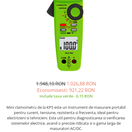
JBC
Termometre
JCD
Camere Termoviziune
JGNE
Sublere
KEYESTUDIO
Micrometre
KNIPEX
Scule si Unelte
KPS
Scule de Mana
LG CHEM
LONGWEI
Clesti de Taiat
MESTEK
Clesti pentru Dezizolat
MICROBIT
Clesti de Sertizare
1.948,10 RON
1.026,88 RON
MURATA
Clesti Multifunctionali
Economisesti:
921,22
RON
MOLICEL
Clesti Papagal
Include taxa verde - 0,15 RON
MVAVA
Clesti Autoblocanti
OPTO-EDU
Menghine
Mini clamometru de la KPS este un instrument de masurare portabil
pentru curent, tensiune, rezistenta si frecventa, ideal pentru
PIERGIACOMI
Clesti Electrician 1000V
electricieni si tehnicieni. Este util pentru diagnosticarea si verificarea
RASPBERRY PI
Surubelnite Simple
sistemelor electrice, avand o precizie ridicata si o gama larga de
masuratori AC/DC.
RUKO
Surubelnite Electrician 1000V