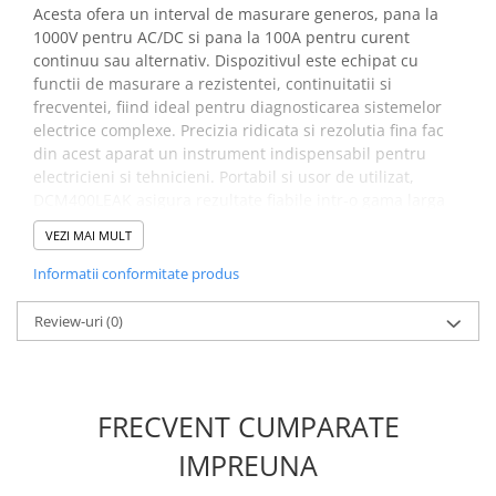
Placi de Expansiune
Acesta ofera un interval de masurare generos, pana la
1000V pentru AC/DC si pana la 100A pentru curent
Module Electronice
continuu sau alternativ. Dispozitivul este echipat cu
Senzori Electronici
functii de masurare a rezistentei, continuitatii si
frecventei, fiind ideal pentru diagnosticarea sistemelor
Componente Electronice
electrice complexe. Precizia ridicata si rezolutia fina fac
Gadgets
din acest aparat un instrument indispensabil pentru
electricieni si tehnicieni. Portabil si usor de utilizat,
Electrice
DCM400LEAK asigura rezultate fiabile intr-o gama larga
Acumulatori si Baterii
de aplicatii profesionale.
VEZI MAI MULT
Acumulatori
Beneficii mini clampmetru
Informatii conformitate produs
Baterii
Distributie Comutatie si Protectie
digital, KPS DCM400LEAK:
Review-uri
(0)
Contoare si Relee Electrice
Masurarea tensiunii AC/DC pana la 1000V permite
masurarea sigura a tensiunii in diverse instalatii
Sigurante Automate
electrice, oferind utilizatorilor o gama larga de
Sigurante Fuzibile
aplicatii
FRECVENT CUMPARATE
Sigurante Diferentiale RCBO
Masurarea curentului AC/DC pana la 100A ofera
Protectii diferentiale RCCB
IMPREUNA
masurarea precisa a curentului in circuite electrice de
diferite dimensiuni, ajutand la diagnosticarea rapida a
Dispozitive AFDD detectare defect