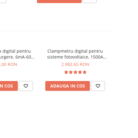
digital pentru
Clampmetru digital pentru
Clampmet
curgere, 6mA-60A
sisteme fotovoltaice, 1500A
HVAC, Blue
KPS DCM300LEAK
AC/DC, Bluetooth, KPS
D
5,00 RON
2.982,65 RON
2.
DCM8700PV
N COS
ADAUGA IN COS
ADAUG