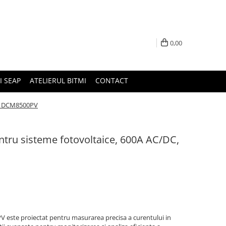
0,00
I SEAP
ATELIERUL BITMI
CONTACT
PS DCM8500PV
ntru sisteme fotovoltaice, 600A AC/DC,
 este proiectat pentru masurarea precisa a curentului in