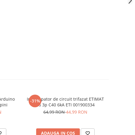
 Arduino
Intrerupator de circuit trifazat ETIMAT
Driver mot
-31%
-26%
pini
P6 3p C40 6kA ETI 001900334
Pico 
N
64,99 RON
44,99 RON
15
ADAUGA IN COS
AD