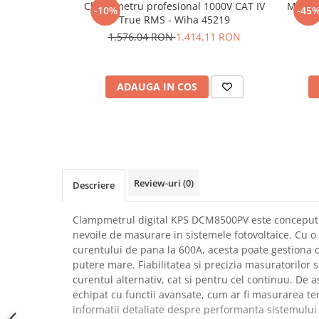
Clampmetru profesional 1000V CAT IV
Mini c
-10%
-45
SCHRACK TECHNIK
Seturi de Surubelnite
True RMS - Wiha 45219
SAMSUNG
Cuttere
1.576,04 RON
1.414,11 RON
SUNKKO
Foarfeca Electrician
SANYO
Chei Dinamometrice
SUPERFIRE
ADAUGA IN COS
Chei Fixe
SONOFF
Chei Reglabile
TERMOPASTY
Chei Combinate
TOPDON
Chei Inelare cu Cot
TAXNELE
Rulete
TENPOWER
Nivele cu bula
Review-uri
(0)
Descriere
VICTOR
Truse de Scule
VETO PRO PAC
Scule Electrice
Clampmetrul digital KPS DCM8500PV este conceput s
WEICON
nevoile de masurare in sistemele fotovoltaice. Cu 
Unelte Multifunctionale
curentului de pana la 600A, acesta poate gestiona c
WERA
Surubelnite Electrice
putere mare. Fiabilitatea si precizia masuratorilor 
WIHA
Polizoare
curentul alternativ, cat si pentru cel continuu. De
WAIT TOOLS
echipat cu functii avansate, cum ar fi masurarea ten
Masini de Gaurit si Insurubat
WEEEMAKE
informatii detaliate despre performanta sistemului 
Accesorii pentru Gaurit