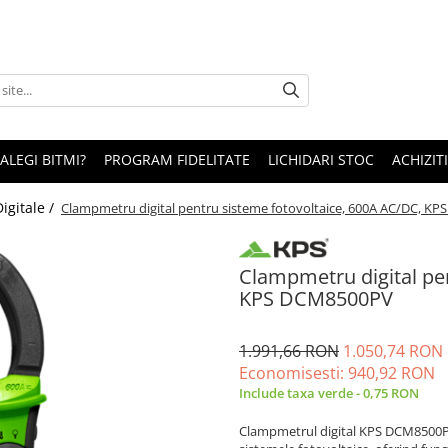
 ALEGI BITMI?
PROGRAM FIDELITATE
LICHIDARI STOC
ACHIZITI
igitale /
Clampmetru digital pentru sisteme fotovoltaice, 600A AC/DC, K
Clampmetru digital pe
KPS DCM8500PV
1.991,66 RON
1.050,74 RON
Economisesti:
940,92
RON
Include taxa verde - 0,75 RON
Clampmetrul digital KPS DCM8500PV