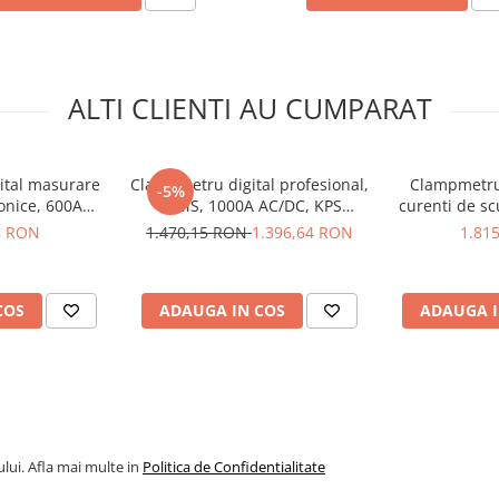
ranta in timpul
 supratensiunilor
inrush current), filtrarea
isa a parametrilor electrici
ALTI CLIENTI AU CUMPARAT
 catre dispozitive mobile,
lectrici de la distanta,
ital masurare
Clampmetru digital profesional,
Clampmetru 
-5%
lui de depanare si mentenanta
onice, 600A
TRMS, 1000A AC/DC, KPS
curenti de s
tooth, KPS
DCM4000T
AC, TRMS, 
5 RON
1.470,15 RON
1.396,64 RON
1.81
pentru panouri
00PW
0PV:
COS
ADAUGA IN COS
ADAUGA I
lui. Afla mai multe in
Politica de Confidentialitate