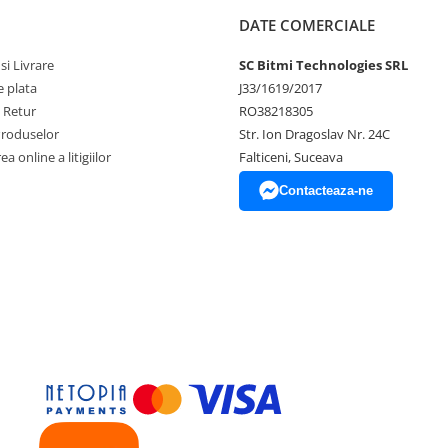
DATE COMERCIALE
si Livrare
SC Bitmi Technologies SRL
 plata
J33/1619/2017
e Retur
RO38218305
Produselor
Str. Ion Dragoslav Nr. 24C
 automata, Max/Min/Avg,
a online a litigiilor
Falticeni, Suceava
Contacteaza-ne
033 for CAT III 1000V, CAT
e, 600A AC/DC, KPS DCM8500PV