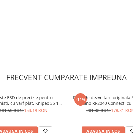
FRECVENT CUMPARATE IMPREUNA
tric pentru
S DCM8500PV:
ste ESD de precizie pentru
Placa de dezvoltare originala
-11%
licatii, inclusiv instalatii
nisti, cu varf plat, Knipex 35 12
Nano RP2040 Connect, cu 
115 ESD
utii complete pentru evaluare
181,50 RON
153,19 RON
201,32 RON
178,81 RO
ntinue (DC) de pana la
fotovoltaice de orice
ADAUGA IN COS
ADAUGA IN COS