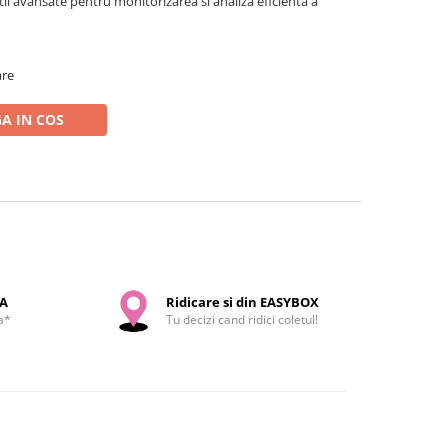
tii avansate pentru monitorizarea si analiza eficienta a
are
A IN COS
SA
Ridicare si din EASYBOX
a*
Tu decizi cand ridici coletul!