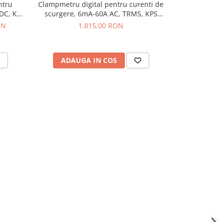
ntru
Clampmetru digital pentru curenti de
Clampmetru
/DC, KPS
scurgere, 6mA-60A AC, TRMS, KPS
fotovoltaice
DCM300LEAK
K
ON
1.815,00 RON
ADAUGA IN COS
ADAU