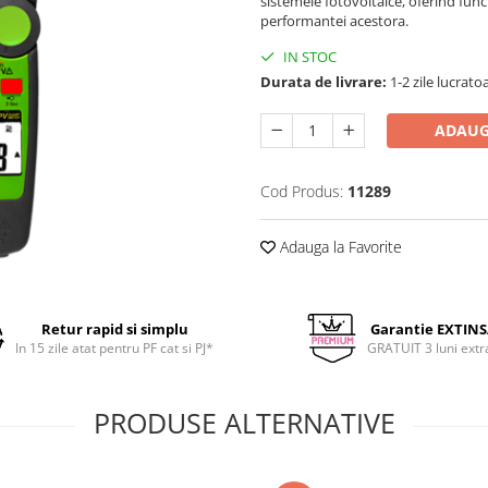
sistemele fotovoltaice, oferind func
performantei acestora.
IN STOC
Durata de livrare:
1-2 zile lucrato
ADAUG
Cod Produs:
11289
Adauga la Favorite
Retur rapid si simplu
Garantie EXTIN
In 15 zile atat pentru PF cat si PJ*
GRATUIT 3 luni extr
PRODUSE ALTERNATIVE