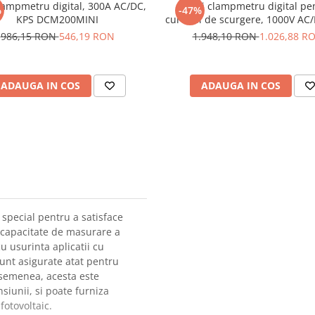
lampmetru digital, 300A AC/DC,
Mini clampmetru digital pe
%
-47%
KPS DCM200MINI
curentii de scurgere, 1000V AC
DCM400LEAK
986,15 RON
546,19 RON
1.948,10 RON
1.026,88 R
ADAUGA IN COS
ADAUGA IN COS
pecial pentru a satisface
o capacitate de masurare a
u usurinta aplicatii cu
sunt asigurate atat pentru
 asemenea, acesta este
siunii, si poate furniza
fotovoltaic.