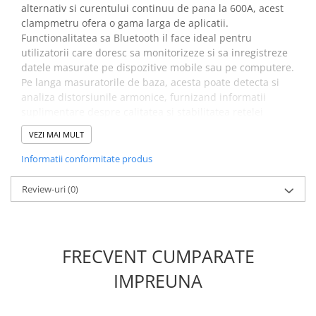
alternativ si curentului continuu de pana la 600A, acest
clampmetru ofera o gama larga de aplicatii.
Functionalitatea sa Bluetooth il face ideal pentru
utilizatorii care doresc sa monitorizeze si sa inregistreze
datele masurate pe dispozitive mobile sau pe computere.
Pe langa masuratorile de baza, acesta poate detecta si
analiza distorsiunile armonice, furnizand informatii
suplimentare despre calitatea si stabilitatea retelei
electrice. Construit pentru durabilitate si fiabilitate in
VEZI MAI MULT
medii industriale si comerciale, acest clampmetru este
un instrument indispensabil pentru ingineri, tehnicieni si
Informatii conformitate produs
electricieni.
Review-uri
(0)
Beneficii aparat de masura a
puterii consumate,
KPS DCM6000PW:
FRECVENT CUMPARATE
Conectivitatea Bluetooth iti permite sa accesezi si sa
IMPREUNA
gestionezi datele de la distanta, oferindu-ti flexibilitate
si usurinta in monitorizarea si analiza parametrilor
electrici