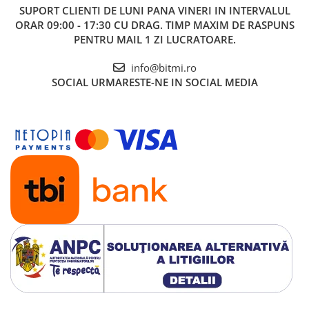
1x Manual de utilizare, disponibil
AICI
SUPORT CLIENTI
DE LUNI PANA VINERI IN INTERVALUL
ORAR 09:00 - 17:30 CU DRAG. TIMP MAXIM DE RASPUNS
PENTRU MAIL 1 ZI LUCRATOARE.
info@bitmi.ro
SOCIAL
URMARESTE-NE IN SOCIAL MEDIA