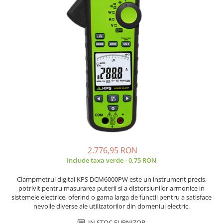
Placi de Expansiune
Tablouri Electrice
Chei Dinamometrice
Camere Termoviziune
JBC
Module Electronice
Accesorii Tablouri Electrice
Chei Fixe
JCD
Sublere
Senzori Electronici
Stabilizatoare de Tensiune
Chei Reglabile
JGNE
Micrometre
Componente Electronice
Chei Combinate
Convertoare de Tensiune
KEYESTUDIO
Chei Inelare cu Cot
Gadgets
KNIPEX
Banda Izolatoare
Rulete
KPS
Nivele cu bula
LG CHEM
Truse de Scule
LONGWEI
Scule Electrice
MESTEK
Unelte Multifunctionale
MICROBIT
Surubelnite Electrice
MURATA
2.776,95 RON
Polizoare
MOLICEL
Include taxa verde - 0,75 RON
Masini de Gaurit si Insurubat
MVAVA
Clampmetrul digital KPS DCM6000PW este un instrument precis,
Accesorii pentru Gaurit
OPTO-EDU
potrivit pentru masurarea puterii si a distorsiunilor armonice in
PIERGIACOMI
Burghie pentru Metal
sistemele electrice, oferind o gama larga de functii pentru a satisface
RASPBERRY PI
nevoile diverse ale utilizatorilor din domeniul electric.
Genti pentru Scule si Unelte
RUKO
IN STOC FURNIZOR