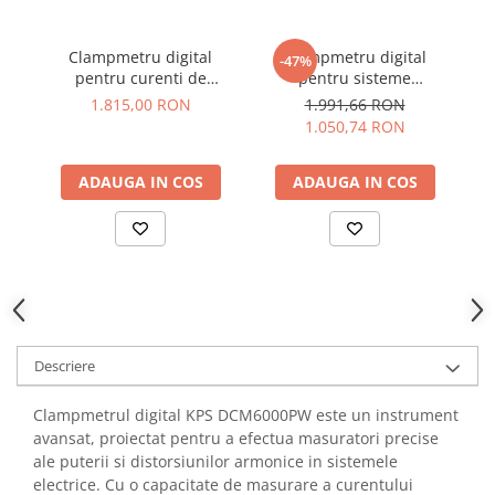
YAHBOOM
YATO
Clampmetru digital
Clampmetru digital
Cl
-47%
ZUBR
pentru curenti de
pentru sisteme
10
scurgere, 6mA-60A AC,
fotovoltaice, 600A AC/DC,
1.815,00 RON
1.991,66 RON
TRMS, KPS DCM300LEAK
KPS DCM8500PV
1.050,74 RON
ADAUGA IN COS
ADAUGA IN COS
Descriere
Clampmetrul digital KPS DCM6000PW este un instrument
avansat, proiectat pentru a efectua masuratori precise
ale puterii si distorsiunilor armonice in sistemele
electrice. Cu o capacitate de masurare a curentului