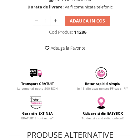
SCHRACK TECHNIK
Durata de livrare:
Va fi comunicata telefonic
SAMSUNG
ADAUGA IN COS
SUNKKO
SANYO
Cod Produs:
11286
SUPERFIRE
SONOFF
Adauga la Favorite
TERMOPASTY
TOPDON
TAXNELE
TENPOWER
Transport GRATUIT
Retur rapid si simplu
VICTOR
La comenzi peste 500 RON
In 15 zile atat pentru PF cat si PJ*
VETO PRO PAC
WEICON
WERA
Garantie EXTINSA
Ridicare si din EASYBOX
GRATUIT 3 luni extra*
Tu decizi cand ridici coletul!
WIHA
WAIT TOOLS
PRODUSE ALTERNATIVE
WEEEMAKE