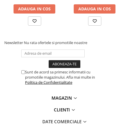
digital, KPS DCM6000PW:
ADAUGA IN COS
ADAUGA IN COS
Masurare tensiune AC/DC:
1000V
Masurare curent AC/DC:
600A
Masurarea frecventei:
20Hz - 9.999kHz
Armonice:
99.9%
Puterea activa:
9.999 - 599.9kW
Newsletter
Nu rata ofertele si promotiile noastre
Rezistenta:
999.9Ω - 99.99kΩ
Continuitate:
999.9Ω
Dioda:
0.40 ~ 0.80V
Capacitate:
3.999μF - 3999μF
Alimentare:
6 x 1.5V AAA
Sunt de acord sa primesc informatii cu
Dimensiune:
243 x 103 x 55 mm
promotiile magazinului. Afla mai multe in
Politica de Confidentialitate
Vezi fisa tehnica
AICI
MAGAZIN
Ce contine cutia?
CLIENTI
1x Clampmetru digital masurare putere si arminice,
Bluetooth, KPS DCM6000PW
DATE COMERCIALE
1x Set sonde