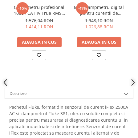
YAHBOOM
Burghie pentru Metal
Clampmetru profesional
Mini clampmetru digital
-10%
-47%
YATO
1000V CAT IV True RMS -
pentru curentii de
Tr
Genti pentru Scule si Unelte
Wiha 45219
scurgere, 1000V AC/DC,
ZUBR
1.576,04 RON
1.948,10 RON
Electronica
KPS DCM400LEAK
1.414,11 RON
1.026,88 RON
Unelte pentru Electronica
ADAUGA IN COS
ADAUGA IN COS
Aparate de Sudura in Puncte
Microscoape Digitale
Osciloscoape Digitale
Generatoare de Semnal
Surse de Laborator
Statii de Lipit
Letcon
Descriere
Accesorii pentru Lipit
Surubelnite de Precizie
Pachetul Fluke, format din senzorul de curent iFlex 2500A
AC si clampmetrul Fluke 381, ofera o solutie completa si
Clesti de Precizie
precisa pentru masurarea si diagnosticarea curentului in
Kituri Electronice
aplicatii industriale si de intretinere. Senzorul de curent
Placi de Dezvoltare
iFlex este proiectat sa masoare curentul alternativ de