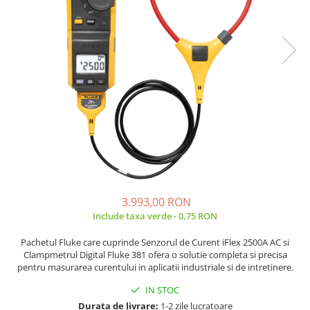
JBC
Termometre
JCD
Camere Termoviziune
JGNE
Sublere
KEYESTUDIO
Micrometre
KNIPEX
Scule si Unelte
KPS
Scule de Mana
LG CHEM
LONGWEI
Clesti de Taiat
MESTEK
Clesti pentru Dezizolat
MICROBIT
Clesti de Sertizare
MURATA
Clesti Multifunctionali
3.993,00 RON
MOLICEL
Clesti Papagal
Include taxa verde - 0,75 RON
MVAVA
Clesti Autoblocanti
Pachetul Fluke care cuprinde Senzorul de Curent iFlex 2500A AC si
OPTO-EDU
Menghine
Clampmetrul Digital Fluke 381 ofera o solutie completa si precisa
pentru masurarea curentului in aplicatii industriale si de intretinere.
PIERGIACOMI
Clesti Electrician 1000V
RASPBERRY PI
Surubelnite Simple
IN STOC
RUKO
Surubelnite Electrician 1000V
Durata de livrare:
1-2 zile lucratoare