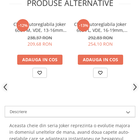
PRODUSE ALTERNATIVE
YAHBOOM
YATO
ZUBR
Cheie autoreglabila Joker
Cheie autoreglabila Joker
C
-12%
-13%
6004 M, VDE, 13-16mm,
6004 L, VDE, 16-19mm,
Wera 05020152001
Wera 05020153001
dr
238,37 RON
292,83 RON
209,68 RON
254,10 RON
ADAUGA IN COS
ADAUGA IN COS
Descriere
Aceasta cheie din seria Joker reprezinta o evolutie majora
in domeniul uneltelor de mana, avand doua capete auto-
reglabile care se adapteaza instantaneu pe hexagonul