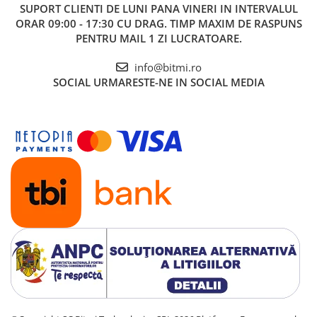
muchiilor in timpul strangerii
SUPORT CLIENTI
DE LUNI PANA VINERI IN INTERVALUL
Functie de clichet mecanic:
permite insurubare rapida si
ORAR 09:00 - 17:30 CU DRAG. TIMP MAXIM DE RASPUNS
continua fara a ridica cheia de pe surub
PENTRU MAIL 1 ZI LUCRATOARE.
Unghi de revenire:
doar 30 grade datorita prismelor
dreptunghiulare din falca
info@bitmi.ro
SOCIAL
URMARESTE-NE IN SOCIAL MEDIA
Vezi fisa tehnica
AICI
Ce contine cutia?
1x Cheie dubla autoreglabila 6006 Joker M/L, 13-19mm,
Wera 05020331001