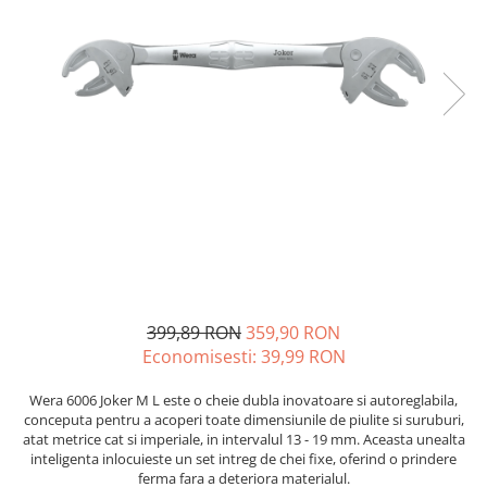
Placi de Expansiune
Tablouri Electrice
Chei Dinamometrice
Camere Termoviziune
JBC
Module Electronice
Accesorii Tablouri Electrice
Chei Fixe
JCD
Sublere
Senzori Electronici
Stabilizatoare de Tensiune
Chei Reglabile
JGNE
Micrometre
Componente Electronice
Chei Combinate
Convertoare de Tensiune
KEYESTUDIO
Chei Inelare cu Cot
Gadgets
KNIPEX
Banda Izolatoare
Rulete
KPS
Nivele cu bula
LG CHEM
Truse de Scule
LONGWEI
Scule Electrice
MESTEK
Unelte Multifunctionale
MICROBIT
Surubelnite Electrice
MURATA
399,89 RON
359,90 RON
Polizoare
MOLICEL
Economisesti:
39,99
RON
Masini de Gaurit si Insurubat
MVAVA
Accesorii pentru Gaurit
OPTO-EDU
Wera 6006 Joker M L este o cheie dubla inovatoare si autoreglabila,
conceputa pentru a acoperi toate dimensiunile de piulite si suruburi,
PIERGIACOMI
Burghie pentru Metal
atat metrice cat si imperiale, in intervalul 13 - 19 mm. Aceasta unealta
RASPBERRY PI
Genti pentru Scule si Unelte
inteligenta inlocuieste un set intreg de chei fixe, oferind o prindere
RUKO
ferma fara a deteriora materialul.