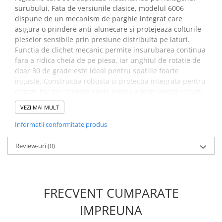
surubului. Fata de versiunile clasice, modelul 6006
dispune de un mecanism de parghie integrat care
asigura o prindere anti-alunecare si protejeaza colturile
pieselor sensibile prin presiune distribuita pe laturi.
Functia de clichet mecanic permite insurubarea continua
fara a ridica cheia de pe piesa, iar unghiul de rotatie de
doar 30 de grade este ideal pentru spatiile foarte
inguste. Constructia robusta si protectia integrata pentru
degete fac din aceasta cheie Joker un instrument versatil
si sigur pentru mentenanta industriala sau reparatii
VEZI MAI MULT
auto.
Informatii conformitate produs
Beneficii cheie universala
dubla autoreglabila M/L
Review-uri
(0)
Wera 05020331001:
Aceasta cheie acopera o gama vasta de dimensiuni
intre 13 si 19mm, ceea ce iti permite sa transporti o
FRECVENT CUMPARATE
singura unealta usoara in locul unui set intreg de chei
fixe, economisind spatiu si efort
IMPREUNA
Mecanismul de reglare automata strange falcile direct