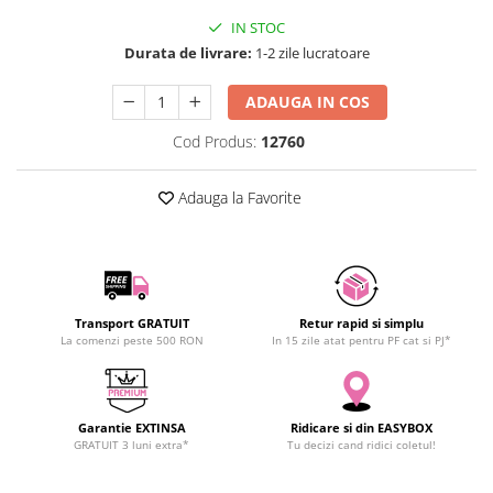
SCHRACK TECHNIK
IN STOC
SAMSUNG
Durata de livrare:
1-2 zile lucratoare
SUNKKO
ADAUGA IN COS
SANYO
SUPERFIRE
Cod Produs:
12760
SONOFF
TERMOPASTY
Adauga la Favorite
TOPDON
TAXNELE
TENPOWER
VICTOR
Transport GRATUIT
Retur rapid si simplu
VETO PRO PAC
La comenzi peste 500 RON
In 15 zile atat pentru PF cat si PJ*
WEICON
WERA
WIHA
Garantie EXTINSA
Ridicare si din EASYBOX
GRATUIT 3 luni extra*
Tu decizi cand ridici coletul!
WAIT TOOLS
WEEEMAKE