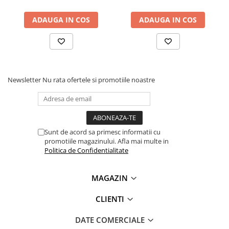
Lanterne
05020153001, 16-19 x 5/8-3/4" x 226 mm
ADAUGA IN COS
ADAUGA IN COS
Lanterne de Cap
Lanterne de Mana
Lampi Solare
Proiectoare LED
Newsletter
Nu rata ofertele si promotiile noastre
Aeroterme
Auto
Roboti de Pornire Auto
Microscoape Biologice
Sunt de acord sa primesc informatii cu
promotiile magazinului. Afla mai multe in
Politica de Confidentialitate
MAGAZIN
CLIENTI
DATE COMERCIALE