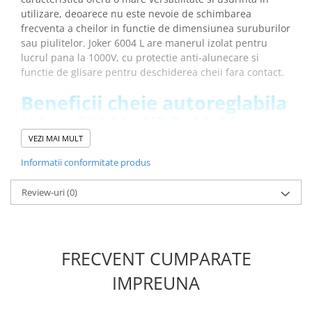
Placi de Expansiune
utilizare, deoarece nu este nevoie de schimbarea
frecventa a cheilor in functie de dimensiunea suruburilor
Module Electronice
sau piulitelor. Joker 6004 L are manerul izolat pentru
Senzori Electronici
lucrul pana la 1000V, cu protectie anti-alunecare si
functie de glisare pentru deschiderea cheii fara contact.
Componente Electronice
Gadgets
Beneficii cheie autoreglabila
Electrice
Joker 6004 L, VDE, 16-19mm,
Acumulatori si Baterii
Wera 05020153001:
VEZI MAI MULT
Acumulatori
Informatii conformitate produs
Permite lucrul cu echipamente sub tensiune pana la
Baterii
1000V datorita izolatiei de protectie a manerului
Distributie Comutatie si Protectie
Review-uri
(0)
testat indivitual conform IEC 60900
Contoare si Relee Electrice
Insurubare rapida si sigura, fara a indeparta cheia
Sigurante Automate
gratie functiei de clichet mecanic
Evita alunecarea si deteriorarea datorita
Sigurante Fuzibile
FRECVENT CUMPARATE
mecanismului de parghie
Sigurante Diferentiale RCBO
Unghi redus de intorcere de numai 30° datorita
IMPREUNA
Protectii diferentiale RCCB
prismelor dreptunghiulare
Dispozitive AFDD detectare defect
Deschidere usoara si sigura a falcilor gratie functiei de