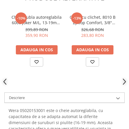
YAHBOOM
Burghie pentru Metal
YATO
Genti pentru Scule si Unelte
Cheie dubla autoreglabila
Cheie cu clichet, 8010 B
S
-10%
-13%
ZUBR
6006 Joker M/L, 13-19mm,
Zyklop Comfort, 3/8"
Electronica
Wera 05020331001
drive, Wera 05005540001
399,89 RON
326,68 RON
Unelte pentru Electronica
359,90 RON
283,80 RON
Aparate de Sudura in Puncte
Microscoape Digitale
ADAUGA IN COS
ADAUGA IN COS
Osciloscoape Digitale
Generatoare de Semnal
Surse de Laborator
Statii de Lipit
Letcon
Accesorii pentru Lipit
Descriere
Surubelnite de Precizie
Clesti de Precizie
Wera 05020153001 este o cheie autoreglabila, cu
Kituri Electronice
capacitatea de a se adapta automat la diferite
dimensiuni de suruburi si piulite (16-19 mm). Aceasta
Placi de Dezvoltare
caracteristica ofera o mare versatilitate si usurinta in