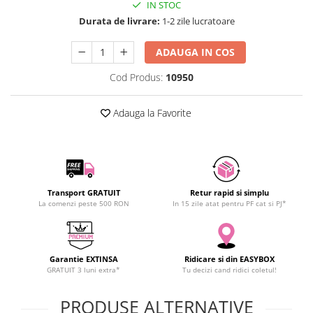
IN STOC
SCHRACK TECHNIK
Seturi de Surubelnite
Durata de livrare:
1-2 zile lucratoare
SAMSUNG
Cuttere
SUNKKO
Foarfeca Electrician
ADAUGA IN COS
SANYO
Chei Dinamometrice
Cod Produs:
10950
SUPERFIRE
Chei Fixe
SONOFF
Chei Reglabile
Adauga la Favorite
TERMOPASTY
Chei Combinate
TOPDON
Chei Inelare cu Cot
TAXNELE
Rulete
TENPOWER
Nivele cu bula
Transport GRATUIT
Retur rapid si simplu
VICTOR
Truse de Scule
La comenzi peste 500 RON
In 15 zile atat pentru PF cat si PJ*
VETO PRO PAC
Scule Electrice
WEICON
Unelte Multifunctionale
WERA
Surubelnite Electrice
Garantie EXTINSA
Ridicare si din EASYBOX
WIHA
GRATUIT 3 luni extra*
Tu decizi cand ridici coletul!
Polizoare
WAIT TOOLS
Masini de Gaurit si Insurubat
PRODUSE ALTERNATIVE
WEEEMAKE
Accesorii pentru Gaurit