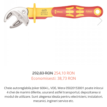
JBC
Termometre
JCD
Camere Termoviziune
JGNE
Sublere
KEYESTUDIO
Micrometre
KNIPEX
Scule si Unelte
KPS
Scule de Mana
LG CHEM
LONGWEI
Clesti de Taiat
MESTEK
Clesti pentru Dezizolat
MICROBIT
Clesti de Sertizare
MURATA
Clesti Multifunctionali
292,83 RON
254,10 RON
MOLICEL
Clesti Papagal
Economisesti:
38,73
RON
MVAVA
Clesti Autoblocanti
OPTO-EDU
Menghine
Cheie autoreglabila Joker 6004 L, VDE, Wera 05020153001 poate inlocui
4 chei de marimi diferite, usurand astfel transportul, depozitarea si
PIERGIACOMI
Clesti Electrician 1000V
modul de utilizare. Sunt alegerea ideala pentru electricieni, instalatori,
RASPBERRY PI
Surubelnite Simple
mecanici, ingineri service etc.
RUKO
Surubelnite Electrician 1000V