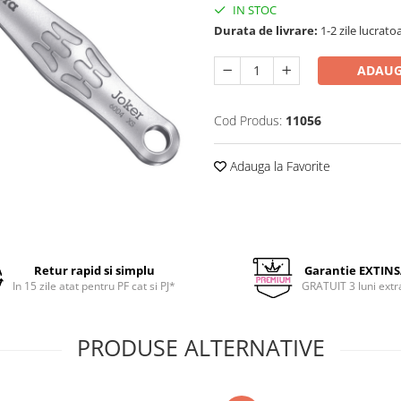
IN STOC
Durata de livrare:
1-2 zile lucrato
ADAUG
Cod Produs:
11056
Adauga la Favorite
Retur rapid si simplu
Garantie EXTIN
In 15 zile atat pentru PF cat si PJ*
GRATUIT 3 luni extr
PRODUSE ALTERNATIVE