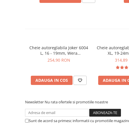
Material:
metal
Placi de Expansiune
Capacitate de deschidere a falcilor:
7-10 mm
Module Electronice
Dimensiune:
140 x 50 x 27 mm
Greutate:
0.075 kg
Senzori Electronici
Componente Electronice
Vezi fisa tehnica
AICI
Gadgets
Ce contine cutie?
Cheie autoreglabila Joker 6004
Cheie autoreglab
Electrice
L, 16 - 19mm, Wera
XL, 19-24
Acumulatori si Baterii
1x Cheie autoreglabila Joker 6004 XS, 7-10mm, We
05020101001
050201
254,90 RON
314,89
Acumulatori
Baterii
Distributie Comutatie si Protectie
ADAUGA IN COS
ADAUGA IN 
Contoare si Relee Electrice
Sigurante Automate
Newsletter
Nu rata ofertele si promotiile noastre
Sigurante Fuzibile
Sigurante Diferentiale RCBO
Protectii diferentiale RCCB
Sunt de acord sa primesc informatii cu promotiile magazinu
Dispozitive AFDD detectare defect