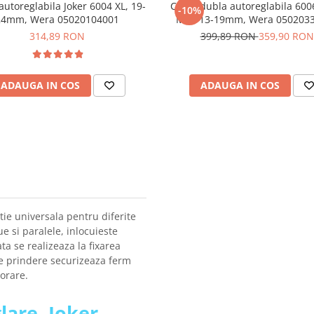
autoreglabila Joker 6004 XL, 19-
Cheie dubla autoreglabila 600
-10%
24mm, Wera 05020104001
M/L, 13-19mm, Wera 050203
314,89 RON
399,89 RON
359,90 RON
ADAUGA IN COS
ADAUGA IN COS
tie universala pentru diferite
 si paralele, inlocuieste
a se realizeaza la fixarea
e prindere securizeaza ferm
orare.
lare, Joker,