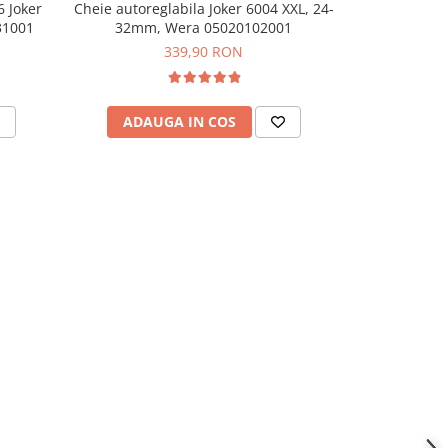
6 Joker
Cheie autoreglabila Joker 6004 XXL, 24-
Set 4 chei au
31001
32mm, Wera 05020102001
We
339,90 RON
ADAUGA IN COS
ADAU