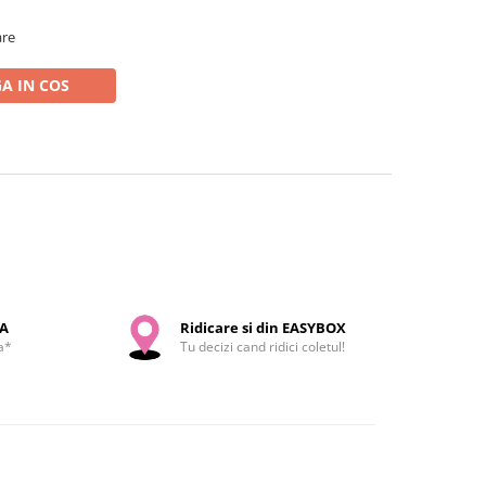
are
A IN COS
SA
Ridicare si din EASYBOX
a*
Tu decizi cand ridici coletul!