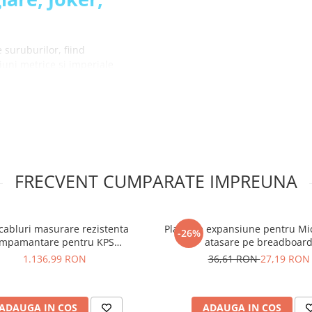
 suruburilor, fiind
uni metrice si imperiale
het prin intermediul
au in unghiuri dificile
melor rectangulare cu latime
care asigura o prindere
FRECVENT CUMPARATE IMPREUNA
mizand riscul de deteriorare
 cheia datorita mecanismului
cabluri masurare rezistenta
Placa de expansiune pentru Mic
-26%
impamantare pentru KPS
atasare pe breadboar
MULTICHECK6010
 autoreglaj, 7-
1.136,99 RON
36,61 RON
27,19 RON
ADAUGA IN COS
ADAUGA IN COS