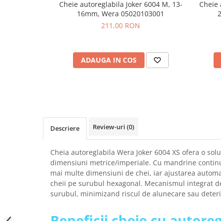
Cheie autoreglabila Joker 6004 M, 13-
Cheie 
SCHRACK TECHNIK
Seturi de Surubelnite
16mm, Wera 05020103001
SAMSUNG
Cuttere
211,00 RON
SUNKKO
Foarfeca Electrician
SANYO
Chei Dinamometrice
SUPERFIRE
ADAUGA IN COS
Chei Fixe
SONOFF
Chei Reglabile
TERMOPASTY
Chei Combinate
TOPDON
Chei Inelare cu Cot
TAXNELE
Rulete
TENPOWER
Nivele cu bula
Review-uri
(0)
Descriere
VICTOR
Truse de Scule
VETO PRO PAC
Scule Electrice
Cheia autoreglabila Wera Joker 6004 XS ofera o solu
WEICON
dimensiuni metrice/imperiale. Cu mandrine continue
Unelte Multifunctionale
mai multe dimensiuni de chei, iar ajustarea automat
WERA
Surubelnite Electrice
cheii pe surubul hexagonal. Mecanismul integrat d
WIHA
Polizoare
surubul, minimizand riscul de alunecare sau deteri
WAIT TOOLS
Masini de Gaurit si Insurubat
WEEEMAKE
Beneficii cheie cu autoreg
Accesorii pentru Gaurit