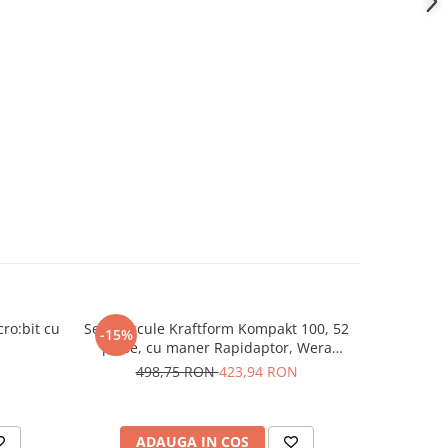
ro:bit cu
Set de scule Kraftform Kompakt 100, 52
Mini clamp
-15%
-47%
d
piese, cu maner Rapidaptor, Wera
de sc
05057460001
498,75 RON
423,94 RON
1.9
ADAUGA IN COS
AD