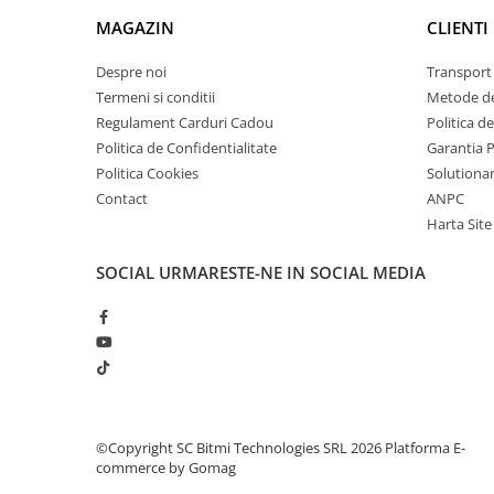
arc electric
MAGAZIN
CLIENTI
Descarcatoare de Supratensiune
Contactoare
Despre noi
Transport 
Blocuri de Distributie
Termeni si conditii
Metode de
Regulament Carduri Cadou
Politica d
Tablouri Electrice
Politica de Confidentialitate
Garantia 
Accesorii Tablouri Electrice
Politica Cookies
Solutionare
Stabilizatoare de Tensiune
Contact
ANPC
Convertoare de Tensiune
Harta Site
Banda Izolatoare
SOCIAL
URMARESTE-NE IN SOCIAL MEDIA
Panouri Fotovoltaice
Smart Home
Intrerupatoare Smart
Prize Inteligente
Module Smart Home
Camere Supraveghere
©Copyright SC Bitmi Technologies SRL 2026
Platforma E-
commerce by Gomag
Iluminat