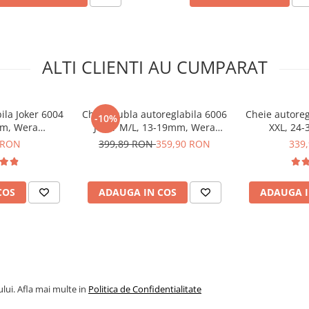
ALTI CLIENTI AU CUMPARAT
ila Joker 6004
Cheie dubla autoreglabila 6006
Cheie autoreg
-10%
mm, Wera
Joker M/L, 13-19mm, Wera
XXL, 24
ra 05020099001
04001
05020331001
0502
 RON
399,89 RON
359,90 RON
339
COS
ADAUGA IN COS
ADAUGA I
lui. Afla mai multe in
Politica de Confidentialitate