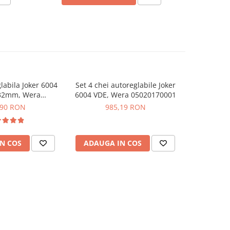
labila Joker 6004
Set 4 chei autoreglabile Joker
Cheie auto
-13%
-32mm, Wera
6004 VDE, Wera 05020170001
L, VDE
0102001
0
,90 RON
985,19 RON
292,83
N COS
ADAUGA IN COS
ADAUG