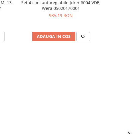
 M, 13-
Set 4 chei autoreglabile Joker 6004 VDE,
Cheie pentru 
1
Wera 05020170001
420mm,
985,19 RON
ADAUGA IN COS
ADAU