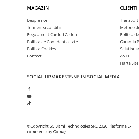
arc electric
MAGAZIN
CLIENTI
Descarcatoare de Supratensiune
Contactoare
Despre noi
Transport 
Blocuri de Distributie
Termeni si conditii
Metode de
Regulament Carduri Cadou
Politica d
Tablouri Electrice
Politica de Confidentialitate
Garantia 
Accesorii Tablouri Electrice
Politica Cookies
Solutionare
Stabilizatoare de Tensiune
Contact
ANPC
Convertoare de Tensiune
Harta Site
Banda Izolatoare
SOCIAL
URMARESTE-NE IN SOCIAL MEDIA
Panouri Fotovoltaice
Smart Home
Intrerupatoare Smart
Prize Inteligente
Module Smart Home
Camere Supraveghere
©Copyright SC Bitmi Technologies SRL 2026
Platforma E-
commerce by Gomag
Iluminat