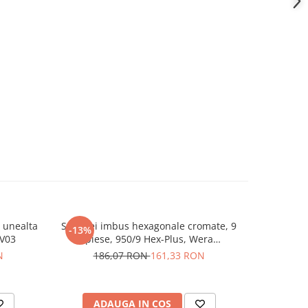
u unealta
Set chei imbus hexagonale cromate, 9
Set surub
-13%
-22%
 V03
piese, 950/9 Hex-Plus, Wera
7 Imp
05022102001
N
186,07 RON
161,33 RON
28
ADAUGA IN COS
AD