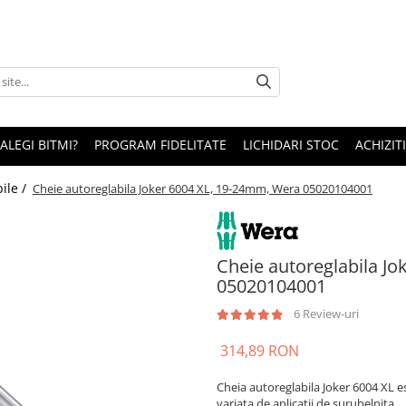
 ALEGI BITMI?
PROGRAM FIDELITATE
LICHIDARI STOC
ACHIZITI
ile /
Cheie autoreglabila Joker 6004 XL, 19-24mm, Wera 05020104001
Cheie autoreglabila J
05020104001
6 Review-uri
314,89 RON
Cheia autoreglabila Joker 6004 XL es
variata de aplicatii de surubelnita.