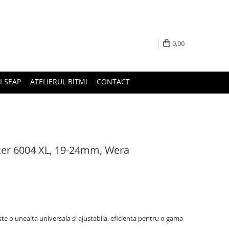
0,00
I SEAP
ATELIERUL BITMI
CONTACT
oker 6004 XL, 19-24mm, Wera
te o unealta universala si ajustabila, eficienta pentru o gama