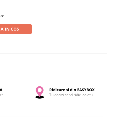
are
A IN COS
SA
Ridicare si din EASYBOX
a*
Tu decizi cand ridici coletul!