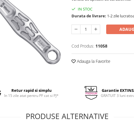
IN STOC
Durata de livrare:
1-2 zile lucrato
ADAUG
Cod Produs:
11058
Adauga la Favorite
Retur rapid si simplu
Garantie EXTIN
In 15 zile atat pentru PF cat si PJ*
GRATUIT 3 luni extr
PRODUSE ALTERNATIVE