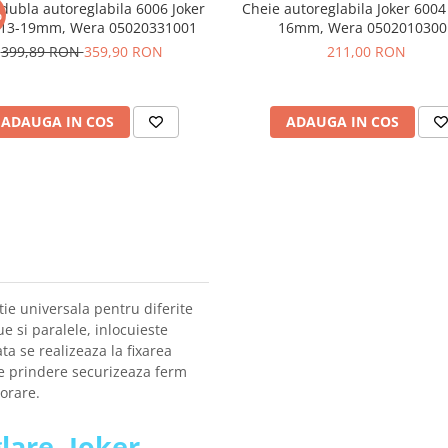
dubla autoreglabila 6006 Joker
Cheie autoreglabila Joker 6004
%
 13-19mm, Wera 05020331001
16mm, Wera 0502010300
399,89 RON
359,90 RON
211,00 RON
ADAUGA IN COS
ADAUGA IN COS
tie universala pentru diferite
 si paralele, inlocuieste
a se realizeaza la fixarea
e prindere securizeaza ferm
orare.
lare, Joker,