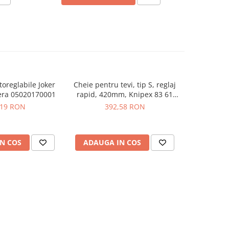
toreglabile Joker
Cheie pentru tevi, tip S, reglaj
Cheie cu c
era 05020170001
rapid, 420mm, Knipex 83 61
1/4" driv
015
,19 RON
392,58 RON
3
N COS
ADAUGA IN COS
ADAUG