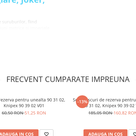
 suruburilor, fiind
uni metrice si imperiale
het prin intermediul
au in unghiuri dificile
melor rectangulare cu latime
care asigura o prindere
FRECVENT CUMPARATE IMPREUNA
mizand riscul de deteriorare
 cheia datorita mecanismului
rezerva pentru unealta 90 31 02,
Set 5 discuri de rezerva pentr
-13%
Knipex 90 39 02 V01
90 31 02, Knipex 90 39 02
 autoreglaj,
60,50 RON
51,25 RON
185,05 RON
160,82 RO
ADAUGA IN COS
ADAUGA IN COS