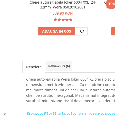
Cheie autoreglabila Joker 6004 XXL, 24-
Cheie 
-10
SCHRACK TECHNIK
Seturi de Surubelnite
32mm, Wera 05020102001
M/L,
SAMSUNG
Cuttere
339,90 RON
SUNKKO
Foarfeca Electrician
SANYO
Chei Dinamometrice
SUPERFIRE
ADAUGA IN COS
Chei Fixe
SONOFF
Chei Reglabile
TERMOPASTY
Chei Combinate
TOPDON
Chei Inelare cu Cot
TAXNELE
Rulete
TENPOWER
Nivele cu bula
Review-uri
(6)
Descriere
VICTOR
Truse de Scule
VETO PRO PAC
Scule Electrice
Cheia autoreglabila Wera Joker 6004 XL ofera o solu
WEICON
dimensiuni metrice/imperiale. Cu mandrine continue
Unelte Multifunctionale
mai multe dimensiuni de chei, iar ajustarea automat
WERA
Surubelnite Electrice
cheii pe surubul hexagonal. Mecanismul integrat d
WIHA
Polizoare
surubul, minimizand riscul de alunecare sau deteri
WAIT TOOLS
Masini de Gaurit si Insurubat
WEEEMAKE
Beneficii cheie cu autoreg
Accesorii pentru Gaurit