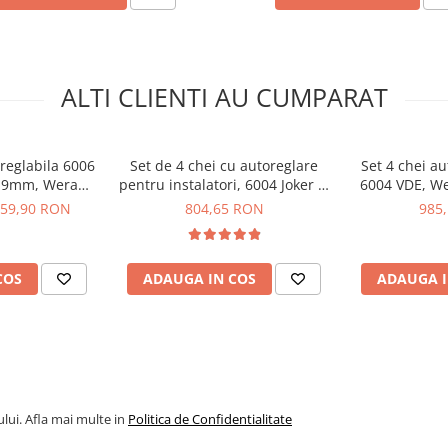
ALTI CLIENTI AU CUMPARAT
reglabila 6006
Set de 4 chei cu autoreglare
Set 4 chei au
-19mm, Wera
pentru instalatori, 6004 Joker 4,
6004 VDE, W
era 05020104001
31001
Wera 05020110001
59,90 RON
804,65 RON
985
COS
ADAUGA IN COS
ADAUGA I
lui. Afla mai multe in
Politica de Confidentialitate