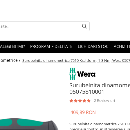
 ALEGI BITMI?
PROGRAM FIDELITATE
LICHIDARI STOC
ACHIZITI
ometrice /
Surubelnita dinamometrica 7510 Kraftform, 1-3 Nm, Wera 050
Surubelnita dinamomet
05075810001
2 Review-uri
409,89 RON
Surubelnita dinamometrica 7510 Kraf
precizie si control in strangerea su