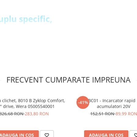
uplu specific,
,5; 2,0; 2,5; 3,0 N*m) si o
oara, asigurand o operare
eaza un feedback clar, un
 (stanga/dreapta) asigura o
FRECVENT CUMPARATE IMPREUNA
exagonala de 1/4", fiind de
re prin intermediul unui
 clichet, 8010 B Zyklop Comfort,
TEH LBC01 - Incarcator rapid
-41%
" drive, Wera 05005540001
acumulatori 20V
dinamometrica,
326,68 RON
283,80 RON
152,51 RON
89,99 RO
01:
ADAUGA IN COS
ADAUGA IN COS