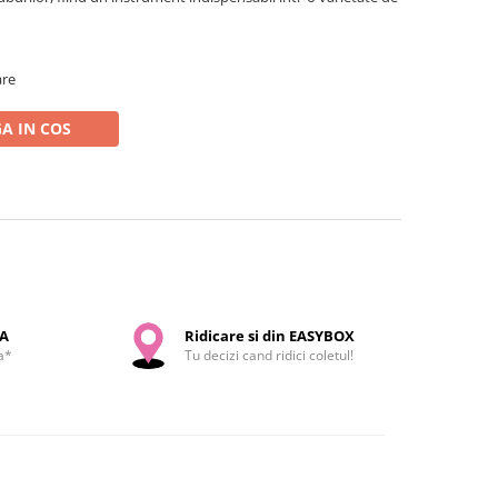
are
A IN COS
SA
Ridicare si din EASYBOX
a*
Tu decizi cand ridici coletul!