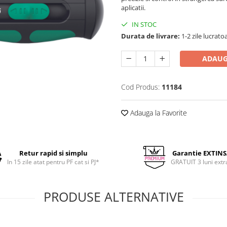
aplicatii.
IN STOC
Durata de livrare:
1-2 zile lucrato
ADAUG
Cod Produs:
11184
Adauga la Favorite
Retur rapid si simplu
Garantie EXTIN
In 15 zile atat pentru PF cat si PJ*
GRATUIT 3 luni extr
PRODUSE ALTERNATIVE