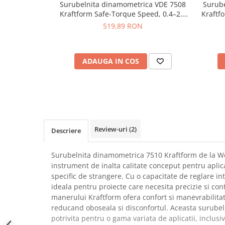
Surubelnita dinamometrica VDE 7508
Surub
SCHRACK TECHNIK
Seturi de Surubelnite
Kraftform Safe-Torque Speed, 0.4–2.0
Kraftf
SAMSUNG
Cuttere
Nm, Wera 05075870001
519,89 RON
SUNKKO
Foarfeca Electrician
SANYO
Chei Dinamometrice
SUPERFIRE
ADAUGA IN COS
Chei Fixe
SONOFF
Chei Reglabile
TERMOPASTY
Chei Combinate
TOPDON
Chei Inelare cu Cot
TAXNELE
Rulete
TENPOWER
Nivele cu bula
Review-uri
(2)
Descriere
VICTOR
Truse de Scule
VETO PRO PAC
Scule Electrice
Surubelnita dinamometrica 7510 Kraftform de la 
WEICON
instrument de inalta calitate conceput pentru aplic
Unelte Multifunctionale
specific de strangere. Cu o capacitate de reglare in
WERA
Surubelnite Electrice
ideala pentru proiecte care necesita precizie si con
WIHA
Polizoare
manerului Kraftform ofera confort si manevrabilitate 
WAIT TOOLS
reducand oboseala si disconfortul. Aceasta surube
Masini de Gaurit si Insurubat
WEEEMAKE
potrivita pentru o gama variata de aplicatii, inclusiv
Accesorii pentru Gaurit