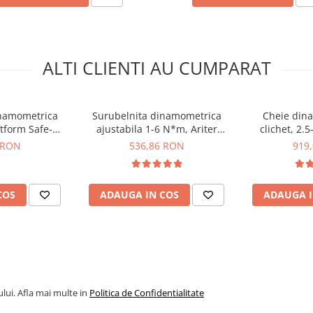
ALTI CLIENTI AU CUMPARAT
inamometrica
Surubelnita dinamometrica
Cheie din
tform Safe-
ajustabila 1-6 N*m, Ariter
clichet, 2.
3 N*m, Wera 05075810001
2.4 - 4.0 Nm,
ARTQ-6
Torque A 5, 
 RON
536,86 RON
919
5876001
COS
ADAUGA IN COS
ADAUGA I
lui. Afla mai multe in
Politica de Confidentialitate