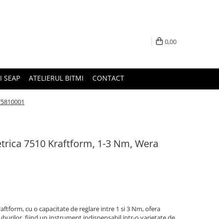
0,00
I SEAP
ATELIERUL BITMI
CONTACT
75810001
rica 7510 Kraftform, 1-3 Nm, Wera
tform, cu o capacitate de reglare intre 1 si 3 Nm, ofera
ruburilor, fiind un instrument indispensabil intr-o varietate de