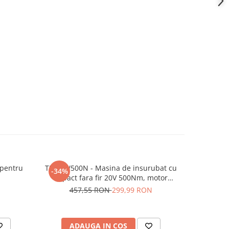
 pentru
TEH LW500N - Masina de insurubat cu
Cleste d
-34%
-15%
impact fara fir 20V 500Nm, motor
Brushless
N
457,55 RON
299,99 RON
18
ADAUGA IN COS
AD