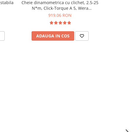
stabila
Cheie dinamometrica cu clichet, 2.5-25
Cheie dinamom
N*m, Click-Torque A 5, Wera
N*m, 1/2",
05075604001
919,06 RON
ADAUGA IN COS
ADAU