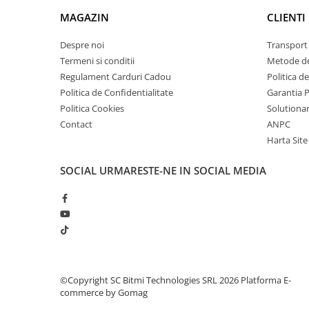
arc electric
MAGAZIN
CLIENTI
Descarcatoare de Supratensiune
Contactoare
Despre noi
Transport 
Blocuri de Distributie
Termeni si conditii
Metode de
Regulament Carduri Cadou
Politica d
Tablouri Electrice
Politica de Confidentialitate
Garantia 
Accesorii Tablouri Electrice
Politica Cookies
Solutionare
Stabilizatoare de Tensiune
Contact
ANPC
Convertoare de Tensiune
Harta Site
Banda Izolatoare
SOCIAL
URMARESTE-NE IN SOCIAL MEDIA
Panouri Fotovoltaice
Smart Home
Intrerupatoare Smart
Prize Inteligente
Module Smart Home
Camere Supraveghere
©Copyright SC Bitmi Technologies SRL 2026
Platforma E-
commerce by Gomag
Iluminat