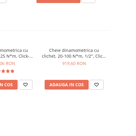
amometrica cu
Cheie dinamometrica cu
Cheie 
5-25 N*m, Click-
clichet, 20-100 N*m, 1/2", Click-
clichet, 10
Wera 05075604001
Torque C 2, Wera 05075621001
Torque B 
,06 RON
919,60 RON
8
N COS
ADAUGA IN COS
ADAUG