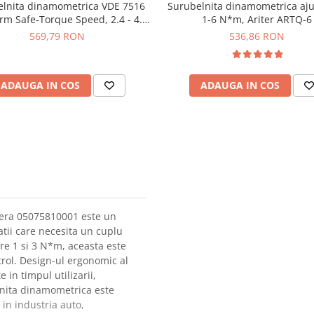
elnita dinamometrica VDE 7516
Surubelnita dinamometrica aju
orm Safe-Torque Speed, 2.4 - 4.0
1-6 N*m, Ariter ARTQ-6
Nm, Wera 05075876001
569,79 RON
536,86 RON
ADAUGA IN COS
ADAUGA IN COS
Wera 05075810001 este un
atii care necesita un cuplu
tre 1 si 3 N*m, aceasta este
trol. Design-ul ergonomic al
in timpul utilizarii,
lnita dinamometrica este
 in industria auto,