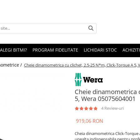
 ALEGI BITMI?
PROGRAM FIDELITATE
LICHIDARI STOC
ACHIZITI
ometrice /
Cheie dinamometrica cu clichet, 2.5-25 N*m, Click-Torque A 5
Cheie dinamometrica cu
5, Wera 05075604001
4 Review-uri
919,06 RON
Cheia dinamometrica Click-Torque A
unealta indispensabila pentru profes