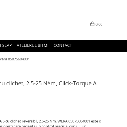
0,00
I SEAP
ATELIERUL BITMI
CONTACT
, Wera 05075604001
 clichet, 2.5-25 N*m, Click-Torque A
 5 cu clichet reversibil, 2.5-25 Nm, WERA 05075604001 este o
ionisti care necesita un control precis al cuplului in