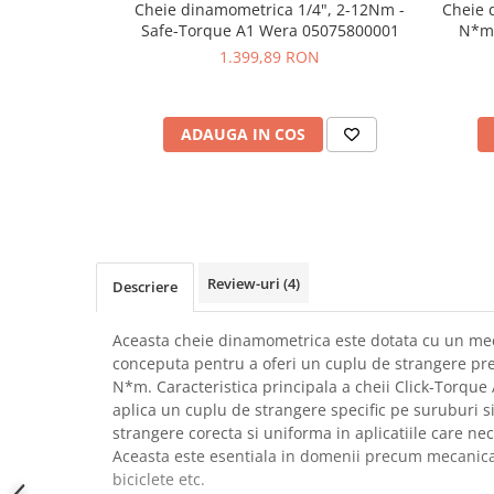
Cheie dinamometrica 1/4", 2-12Nm -
Cheie 
SCHRACK TECHNIK
Seturi de Surubelnite
Safe-Torque A1 Wera 05075800001
N*m,
SAMSUNG
Cuttere
1.399,89 RON
SUNKKO
Foarfeca Electrician
SANYO
Chei Dinamometrice
SUPERFIRE
ADAUGA IN COS
Chei Fixe
SONOFF
Chei Reglabile
TERMOPASTY
Chei Combinate
TOPDON
Chei Inelare cu Cot
TAXNELE
Rulete
TENPOWER
Nivele cu bula
Review-uri
(4)
Descriere
VICTOR
Truse de Scule
VETO PRO PAC
Scule Electrice
Aceasta cheie dinamometrica este dotata cu un meca
WEICON
conceputa pentru a oferi un cuplu de strangere prec
Unelte Multifunctionale
N*m. Caracteristica principala a cheii Click-Torque 
WERA
Surubelnite Electrice
aplica un cuplu de strangere specific pe suruburi si 
WIHA
Polizoare
strangere corecta si uniforma in aplicatiile care nec
WAIT TOOLS
Aceasta este esentiala in domenii precum mecanica
Masini de Gaurit si Insurubat
WEEEMAKE
biciclete etc.
Accesorii pentru Gaurit