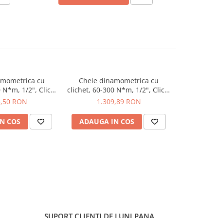
amometrica cu
Cheie dinamometrica cu
Cheie 
0 N*m, 1/2", Click-
clichet, 60-300 N*m, 1/2", Click-
clichet, 20
Wera 05075624001
Torque C 4, Wera 05075623001
Torque C 
8,50 RON
1.309,89 RON
9
N COS
ADAUGA IN COS
ADAUG
SUPORT CLIENTI
DE LUNI PANA