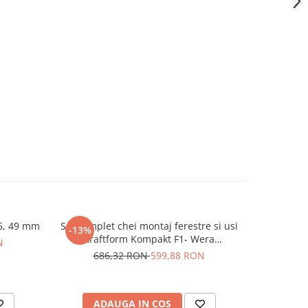
16, 49 mm
Set complet chei montaj ferestre si usi
Set clesti
-13%
-27%
Kraftform Kompakt F1- Wera
N
05134013001
686,32 RON
599,88 RON
1.8
ADAUGA IN COS
AD