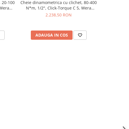
, 20-100
Cheie dinamometrica cu clichet, 80-400
Cheie dinamom
 Wera
N*m, 1/2", Click-Torque C 5, Wera
N*m, 1/2",
05075624001
2.238,50 RON
ADAUGA IN COS
ADAU