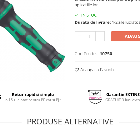
aplicatiile lor
IN STOC
Durata de livrare:
1-2 zile lucrato
ADAUG
Cod Produs:
10750
Adauga la Favorite
Retur rapid si simplu
Garantie EXTIN
In 15 zile atat pentru PF cat si PJ*
GRATUIT 3 luni extr
PRODUSE ALTERNATIVE