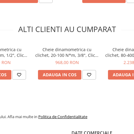
u
, Wera
ALTI CLIENTI AU CUMPARAT
metrica cu
Cheie dinamometrica cu
Cheie din
m, 1/2", Click-
clichet, 20-100 N*m, 3/8", Click-
clichet, 80-40
a 05075620001
Torque B 2, Wera 05075611001
Torque C 5, 
9 RON
968,00 RON
2.23
COS
ADAUGA IN COS
ADAUGA I
lui. Afla mai multe in
Politica de Confidentialitate
001
DATE COMERCIALE