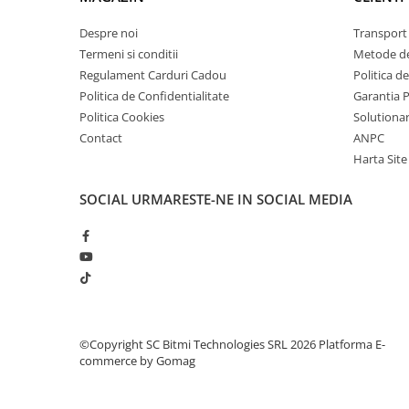
arc electric
Descarcatoare de Supratensiune
Despre noi
Transport 
Termeni si conditii
Metode de
Contactoare
Regulament Carduri Cadou
Politica d
Blocuri de Distributie
Politica de Confidentialitate
Garantia 
Tablouri Electrice
Politica Cookies
Solutionare
Accesorii Tablouri Electrice
Contact
ANPC
Stabilizatoare de Tensiune
Harta Site
Convertoare de Tensiune
SOCIAL
URMARESTE-NE IN SOCIAL MEDIA
Banda Izolatoare
Panouri Fotovoltaice
Smart Home
Intrerupatoare Smart
Prize Inteligente
Module Smart Home
©Copyright SC Bitmi Technologies SRL 2026
Platforma E-
commerce by Gomag
Camere Supraveghere
Iluminat