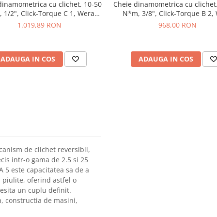
dinamometrica cu clichet, 10-50
Cheie dinamometrica cu clichet
 1/2", Click-Torque C 1, Wera
N*m, 3/8", Click-Torque B 2,
05075620001
05075611001
1.019,89 RON
968,00 RON
ADAUGA IN COS
ADAUGA IN COS
nism de clichet reversibil,
is intr-o gama de 2.5 si 25
A 5 este capacitatea sa de a
piulite, oferind astfel o
esita un cuplu definit.
, constructia de masini,