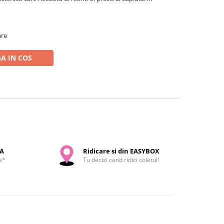
are
A IN COS
SA
Ridicare si din EASYBOX
a*
Tu decizi cand ridici coletul!