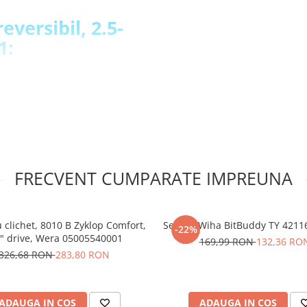
eversibil, 2.5-
1:
e necesita o strangere
5 - 25 N*m
ibil care permite strangerea
tand suprastrangerea si
datorita mecanismului Click-
ci cand valoarea setata este
FRECVENT CUMPARATE IMPREUNA
i de N*m, care permite
e confortabila si sigura,
 clichet, 8010 B Zyklop Comfort,
Set biti Wiha BitBuddy TY 421
-22%
elungite
" drive, Wera 05005540001
169,99 RON
132,36 RO
tru a rezista la utilizarea
326,68 RON
283,80 RON
ndica faptul ca a fost testata
rdele de precizie specificate
ADAUGA IN COS
ADAUGA IN COS