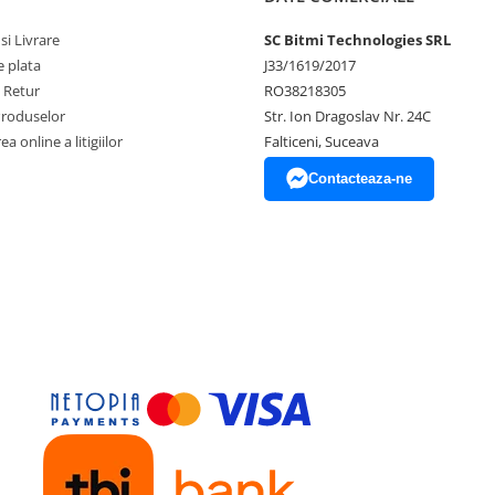
si Livrare
SC Bitmi Technologies SRL
 plata
J33/1619/2017
e Retur
RO38218305
Produselor
Str. Ion Dragoslav Nr. 24C
a online a litigiilor
Falticeni, Suceava
Contacteaza-ne