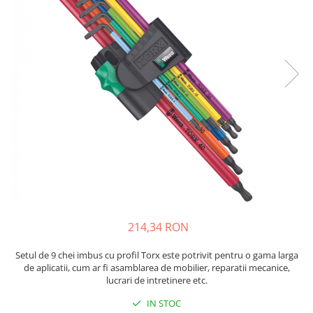
JBC
Termometre
JCD
Camere Termoviziune
JGNE
Sublere
KEYESTUDIO
Micrometre
KNIPEX
Scule si Unelte
KPS
Scule de Mana
LG CHEM
LONGWEI
Clesti de Taiat
MESTEK
Clesti pentru Dezizolat
MICROBIT
Clesti de Sertizare
MURATA
Clesti Multifunctionali
MOLICEL
Clesti Papagal
214,34 RON
MVAVA
Clesti Autoblocanti
OPTO-EDU
Menghine
Setul de 9 chei imbus cu profil Torx este potrivit pentru o gama larga
de aplicatii, cum ar fi asamblarea de mobilier, reparatii mecanice,
PIERGIACOMI
Clesti Electrician 1000V
lucrari de intretinere etc.
RASPBERRY PI
Surubelnite Simple
IN STOC
RUKO
Surubelnite Electrician 1000V