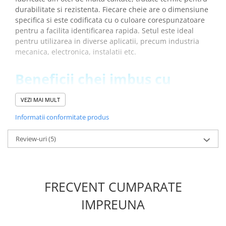
Placi de Expansiune
durabilitate si rezistenta. Fiecare cheie are o dimensiune
specifica si este codificata cu o culoare corespunzatoare
Module Electronice
pentru a facilita identificarea rapida. Setul este ideal
Senzori Electronici
pentru utilizarea in diverse aplicatii, precum industria
mecanica, electronica, instalatii etc.
Componente Electronice
Gadgets
Beneficii chei imbus cu
Electrice
profil TORX,
Acumulatori si Baterii
VEZI MAI MULT
Wera 05024480001:
Acumulatori
Informatii conformitate produs
Baterii
Le utilizezi pentru o gama larga de aplicatii deoarece
Review-uri
(5)
Distributie Comutatie si Protectie
setul include 9 chei hexagonale de diferite
dimensiuni
Contoare si Relee Electrice
Poti efectua lucrari in unghiuri dificile si accesa
Sigurante Automate
suruburile aflate in pozitii mai putin accesibile
Sigurante Fuzibile
FRECVENT CUMPARATE
datorita capatului cu varf sferic
Identifici rapid cheile datorita inscriptiei laser si
Sigurante Diferentiale RCBO
IMPREUNA
mansonului de diferite culori
Protectii diferentiale RCCB
Prezinta o rezistenta sporita la coroziune, protectie
Dispozitive AFDD detectare defect
impotriva uzurii si a zgarieturilor datorita