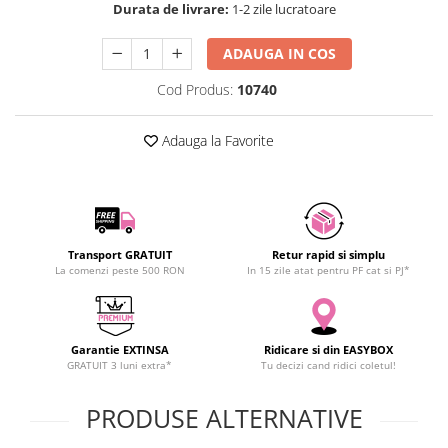
Durata de livrare:
1-2 zile lucratoare
SCHRACK TECHNIK
Seturi de Surubelnite
SAMSUNG
Cuttere
ADAUGA IN COS
SUNKKO
Foarfeca Electrician
Cod Produs:
10740
SANYO
Chei Dinamometrice
SUPERFIRE
Chei Fixe
Adauga la Favorite
SONOFF
Chei Reglabile
TERMOPASTY
Chei Combinate
TOPDON
Chei Inelare cu Cot
TAXNELE
Rulete
TENPOWER
Nivele cu bula
Transport GRATUIT
Retur rapid si simplu
La comenzi peste 500 RON
In 15 zile atat pentru PF cat si PJ*
VICTOR
Truse de Scule
VETO PRO PAC
Scule Electrice
WEICON
Unelte Multifunctionale
Garantie EXTINSA
Ridicare si din EASYBOX
WERA
Surubelnite Electrice
GRATUIT 3 luni extra*
Tu decizi cand ridici coletul!
WIHA
Polizoare
WAIT TOOLS
PRODUSE ALTERNATIVE
Masini de Gaurit si Insurubat
WEEEMAKE
Accesorii pentru Gaurit