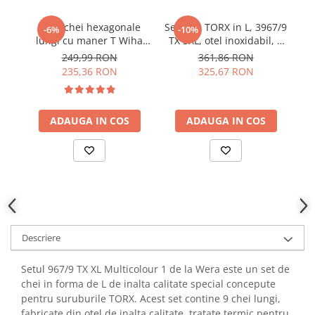
YAHBOOM
Burghie pentru Metal
YATO
Set 6 chei hexagonale
Set chei TORX in L, 3967/9
-6%
-10%
Genti pentru Scule si Unelte
lungi cu maner T Wiha
TX SXL, otel inoxidabil, 9
he
ZUBR
45621
piese, Wera 05022689001
Electronica
249,99 RON
361,86 RON
235,36 RON
325,67 RON
Unelte pentru Electronica
Aparate de Sudura in Puncte
Microscoape Digitale
ADAUGA IN COS
ADAUGA IN COS
Osciloscoape Digitale
Generatoare de Semnal
Surse de Laborator
Statii de Lipit
Letcon
Accesorii pentru Lipit
Descriere
Surubelnite de Precizie
Clesti de Precizie
Setul 967/9 TX XL Multicolour 1 de la Wera este un set de
Kituri Electronice
chei in forma de L de inalta calitate special concepute
pentru suruburile TORX. Acest set contine 9 chei lungi,
Placi de Dezvoltare
fabricate din otel de inalta calitate, tratate termic pentru