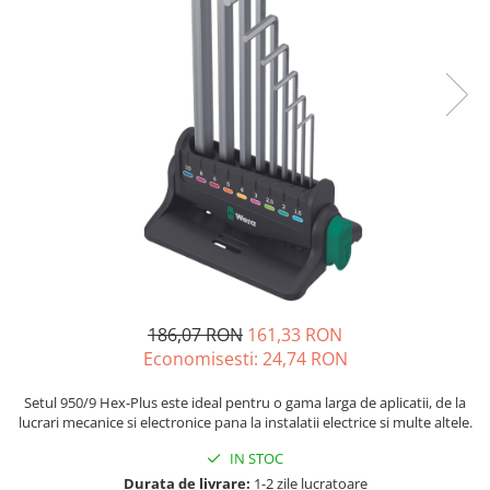
JBC
Termometre
JCD
Camere Termoviziune
JGNE
Sublere
KEYESTUDIO
Micrometre
KNIPEX
Scule si Unelte
KPS
Scule de Mana
LG CHEM
LONGWEI
Clesti de Taiat
MESTEK
Clesti pentru Dezizolat
MICROBIT
Clesti de Sertizare
MURATA
Clesti Multifunctionali
186,07 RON
161,33 RON
MOLICEL
Clesti Papagal
Economisesti:
24,74
RON
MVAVA
Clesti Autoblocanti
OPTO-EDU
Menghine
Setul 950/9 Hex-Plus este ideal pentru o gama larga de aplicatii, de la
lucrari mecanice si electronice pana la instalatii electrice si multe altele.
PIERGIACOMI
Clesti Electrician 1000V
RASPBERRY PI
Surubelnite Simple
IN STOC
RUKO
Surubelnite Electrician 1000V
Durata de livrare:
1-2 zile lucratoare