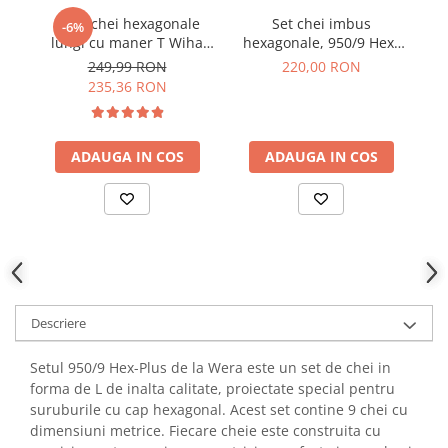
YAHBOOM
Set 6 chei hexagonale
Set chei imbus
S
Burghie pentru Metal
-6%
YATO
lungi cu maner T Wiha
hexagonale, 950/9 Hex-
cl
Genti pentru Scule si Unelte
45621
Plus Multicolour
ZUBR
249,99 RON
220,00 RON
BlackLaser, 9 piese, Wera
Electronica
235,36 RON
05133165001
Unelte pentru Electronica
Aparate de Sudura in Puncte
ADAUGA IN COS
ADAUGA IN COS
Microscoape Digitale
Osciloscoape Digitale
Generatoare de Semnal
Surse de Laborator
Statii de Lipit
Letcon
Accesorii pentru Lipit
Descriere
Surubelnite de Precizie
Setul 950/9 Hex-Plus de la Wera este un set de chei in
Clesti de Precizie
forma de L de inalta calitate, proiectate special pentru
Kituri Electronice
suruburile cu cap hexagonal. Acest set contine 9 chei cu
Placi de Dezvoltare
dimensiuni metrice. Fiecare cheie este construita cu