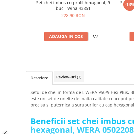
Set chei imbus cu profil hexagonal, 9
Set ch
-13
SCHRACK TECHNIK
Seturi de Surubelnite
buc - Wiha 43851
p
SAMSUNG
Cuttere
228,90 RON
SUNKKO
Foarfeca Electrician
SANYO
Chei Dinamometrice
SUPERFIRE
ADAUGA IN COS
Chei Fixe
SONOFF
Chei Reglabile
TERMOPASTY
Chei Combinate
TOPDON
Chei Inelare cu Cot
TAXNELE
Rulete
TENPOWER
Nivele cu bula
Review-uri
(3)
Descriere
VICTOR
Truse de Scule
VETO PRO PAC
Scule Electrice
Setul de chei in forma de L WERA 950/9 Hex-Plus, Bl
WEICON
este un set de unelte de inalta calitate conceput pe
Unelte Multifunctionale
precisa si puternica a suruburilor cu cap hexagona
WERA
Surubelnite Electrice
WIHA
Polizoare
Beneficii set chei imbus c
WAIT TOOLS
Masini de Gaurit si Insurubat
hexagonal, WERA 0502208
WEEEMAKE
Accesorii pentru Gaurit