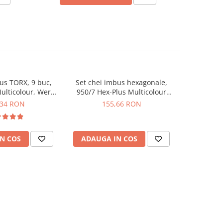
us TORX, 9 buc,
Set chei imbus hexagonale,
Set 5 chei 
ulticolour, Wera
950/7 Hex-Plus Multicolour
8-19mm
4480001
Magnet, 7 piese, Wera
,34 RON
155,66 RON
2
05022534001
N COS
ADAUGA IN COS
ADAUG