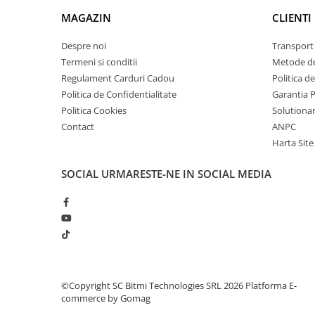
arc electric
MAGAZIN
CLIENTI
Descarcatoare de Supratensiune
Contactoare
Despre noi
Transport 
Blocuri de Distributie
Termeni si conditii
Metode de
Regulament Carduri Cadou
Politica d
Tablouri Electrice
Politica de Confidentialitate
Garantia 
Accesorii Tablouri Electrice
Politica Cookies
Solutionare
Stabilizatoare de Tensiune
Contact
ANPC
Convertoare de Tensiune
Harta Site
Banda Izolatoare
SOCIAL
URMARESTE-NE IN SOCIAL MEDIA
Panouri Fotovoltaice
Smart Home
Intrerupatoare Smart
Prize Inteligente
Module Smart Home
Camere Supraveghere
©Copyright SC Bitmi Technologies SRL 2026
Platforma E-
commerce by Gomag
Iluminat