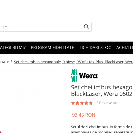
 ALEGI BITMI?
PROGRAM FIDELITATE
LICHIDARI STOC
ACHIZITI
nate /
Set chei imbus hexagonale, 9 piese, 950/9 Hex-Plus, BlackLaser, We
Set chei imbus hexagon
BlackLaser, Wera 050
3 Review-uri
93,45 RON
Setul de 9 chei imbus in forma de L 
asamblarea de mobilier, reparatii me