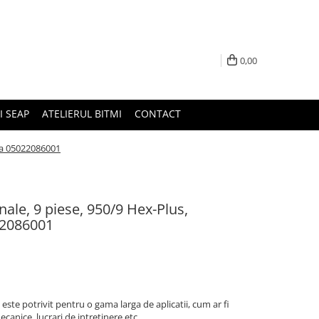
0,00
I SEAP
ATELIERUL BITMI
CONTACT
ra 05022086001
ale, 9 piese, 950/9 Hex-Plus,
22086001
este potrivit pentru o gama larga de aplicatii, cum ar fi
canice, lucrari de intretinere etc.