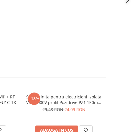
ifi + RF
Surubelnita pentru electricieni izolata
Surubelni
-18%
-15%
1EU1C-TX
VDE 1000V profil Pozidrive PZ1 150mm
SoftFinish
Irimo 413V-1-150
29,48 RON
24,09 RON
9
ADAUGA IN COS
AD