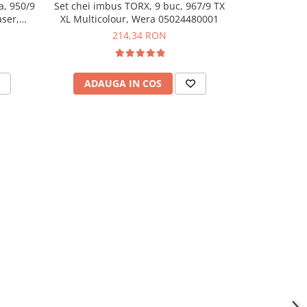
a, 950/9
Set chei imbus TORX, 9 buc, 967/9 TX
Set chei imb
aser,
XL Multicolour, Wera 05024480001
Plus Multicol
214,34 RON
ADAUGA IN COS
ADAU