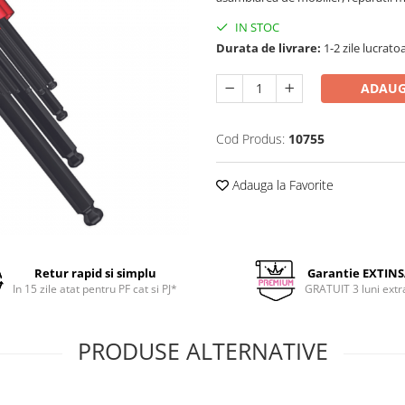
IN STOC
Durata de livrare:
1-2 zile lucrato
ADAUG
Cod Produs:
10755
Adauga la Favorite
Retur rapid si simplu
Garantie EXTIN
In 15 zile atat pentru PF cat si PJ*
GRATUIT 3 luni extr
PRODUSE ALTERNATIVE