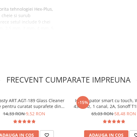
orita tehnologiei Hex-Plus,
 cheie si surub
arece setul include 9 chei
mm, 2.5 mm, 3 mm, 4 mm, 5
suruburile aflate in pozitii
eric
tie impotriva uzurii si a
a BlackLaser
tarea si transportul sigur al
FRECVENT CUMPARATE IMPREUNA
s cu capat
sty ART.AGT-189 Glass Cleaner
Intrerupator smart cu touch, W
-15%
e pentru curatat suprafete din
433MHz, 1 canal, 2A, Sonoff T
sticla 250 ml
14,33 RON
9,52 RON
69,03 RON
58,48 RON
mm, 5 mm, 6 mm, 8 mm si 10
ADAUGA IN COS
ADAUGA IN COS