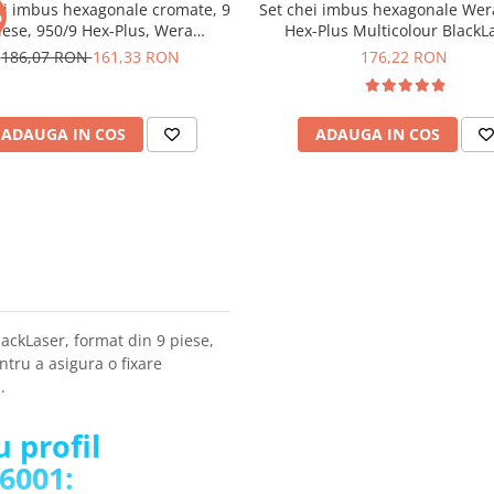
ei imbus hexagonale cromate, 9
Set chei imbus hexagonale Wer
%
iese, 950/9 Hex-Plus, Wera
Hex-Plus Multicolour BlackL
05022102001
05022089001
186,07 RON
161,33 RON
176,22 RON
ADAUGA IN COS
ADAUGA IN COS
ackLaser, format din 9 piese,
ntru a asigura o fixare
l.
u profil
6001: