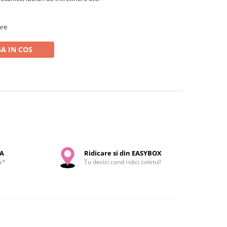
are
A IN COS
SA
Ridicare si din EASYBOX
a*
Tu decizi cand ridici coletul!