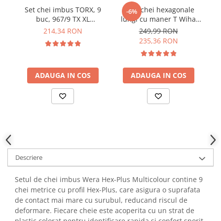
YAHBOOM
Set chei imbus TORX, 9
Set 6 chei hexagonale
-6%
Burghie pentru Metal
YATO
buc, 967/9 TX XL
lungi cu maner T Wiha
he
Genti pentru Scule si Unelte
Multicolour, Wera
45621
214,34 RON
249,99 RON
ZUBR
05024480001
Electronica
235,36 RON
Unelte pentru Electronica
Aparate de Sudura in Puncte
ADAUGA IN COS
ADAUGA IN COS
Microscoape Digitale
Osciloscoape Digitale
Generatoare de Semnal
Surse de Laborator
Statii de Lipit
Letcon
Descriere
Accesorii pentru Lipit
Surubelnite de Precizie
Setul de chei imbus Wera Hex-Plus Multicolour contine 9
Clesti de Precizie
chei metrice cu profil Hex-Plus, care asigura o suprafata
Kituri Electronice
de contact mai mare cu surubul, reducand riscul de
deformare. Fiecare cheie este acoperita cu un strat de
Placi de Dezvoltare
plastic colorat pentru identificare rapida si confort sporit