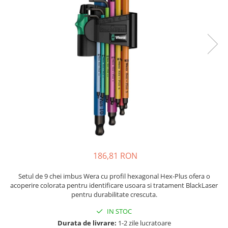
JBC
Termometre
JCD
Camere Termoviziune
JGNE
Sublere
KEYESTUDIO
Micrometre
KNIPEX
Scule si Unelte
KPS
Scule de Mana
LG CHEM
LONGWEI
Clesti de Taiat
MESTEK
Clesti pentru Dezizolat
MICROBIT
Clesti de Sertizare
MURATA
Clesti Multifunctionali
186,81 RON
MOLICEL
Clesti Papagal
MVAVA
Clesti Autoblocanti
Setul de 9 chei imbus Wera cu profil hexagonal Hex-Plus ofera o
OPTO-EDU
Menghine
acoperire colorata pentru identificare usoara si tratament BlackLaser
pentru durabilitate crescuta.​
PIERGIACOMI
Clesti Electrician 1000V
RASPBERRY PI
IN STOC
Surubelnite Simple
Durata de livrare:
1-2 zile lucratoare
RUKO
Surubelnite Electrician 1000V