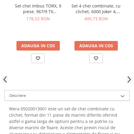
YAHBOOM
Set chei imbus TORX, 9
Set 4 chei combinate, cu
YATO
piese, 967/9 TX
clichet, 6000 Joker 4,
h
Multicolour HF, Wera
Wera 05073290001
178,53 RON
499,73 RON
ZUBR
05024179001
ADAUGA IN COS
ADAUGA IN COS
Descriere
Wera 05020013001 este un set de chei combinate cu
clichet, format din 11 piese de marimi diferite oferind
astfel o gama larga de optiuni pentru a se potrivi cu
diverse marimi de fixare. Aceste chei previn riscul de
alunecare sau deteriorare a elementelor de fixare si nu