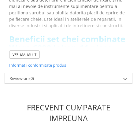
mai ai nevoie de instrumente suplimentare pentru a
pozitiona surubul sau piulita datorita placii de oprire de
pe fiecare cheie. Este ideal in atelierele de reparatii, in
diverse industrii si aplicatii de intretinere si constructii.
Beneficii set chei combinate
Wera 6000 Joker, 11 piese,
05020013001:
VEZI MAI MULT
Informatii conformitate produs
Previne alunecarea, chiar si la un cuplu mai mare, pe
obiectul de fixare datorita mecanismului cu limita de
Review-uri
(0)
oprire si a geometriei dublu-hex
Nu mai pierzi timpul cautand suruburile/piulitele pe
care le-ai scapat datorita placii speciale de oprire care
tine obiectul de fixare in falci si il poate pozitiona cu
FRECVENT CUMPARATE
usurinta acolo unde este necesar
Unghi mic de intoarcere, de numai 30° datorita
IMPREUNA
designului sau unic dublu hexagonal si
a formei drepte a cheii ce faciliteaza lucrul in spatii
inguste