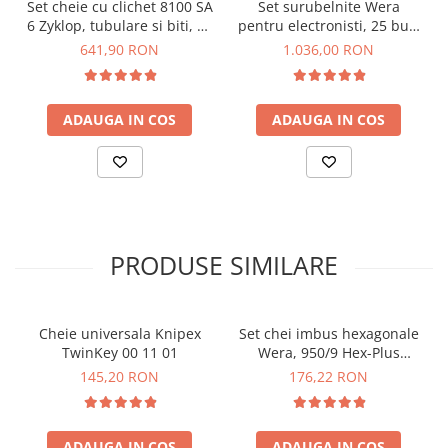
Set cheie cu clichet 8100 SA
Set surubelnite Wera
Flexibilitate mai mare a capatului inelar datorita
6 Zyklop, tubulare si biti, 28
pentru electronisti, 25 buc,
functiei de clichet cu 80 de dinti fini
piese, 1/4" drive, Wera
Kraftform Micro ESD Big
641,90 RON
1.036,00 RON
Selectie rapida si usoara a sculelor datorita codului de
05004016001
Pack 05134019001
culori a profilului si marimii pentru fiecare cheie
Compact, usor de depozitat si transportat datorita
dimensiunilor reduse si a husei de depozitare
ADAUGA IN COS
ADAUGA IN COS
speciale
Specificatii set chei
combinate Wera 6000 Joker,
11 piese, 05020013001:
PRODUSE SIMILARE
Nr. piese incluse:
11 + husa de depozitare
Dimensiune:
305 x 95 x 85 mm
Cheie universala Knipex
Set chei imbus hexagonale
Greutate:
1.932 kg
TwinKey 00 11 01
Wera, 950/9 Hex-Plus
Material:
otel inoxidabil, textil
Multicolour BlackLaser,
145,20 RON
176,22 RON
05022089001
Vezi fisa tehnica
AICI
Ce contine cutia?
ADAUGA IN COS
ADAUGA IN COS