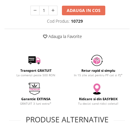
SCHRACK TECHNIK
ADAUGA IN COS
SAMSUNG
SUNKKO
Cod Produs:
10729
SANYO
Adauga la Favorite
SUPERFIRE
SONOFF
TERMOPASTY
TOPDON
TAXNELE
Transport GRATUIT
Retur rapid si simplu
TENPOWER
La comenzi peste 500 RON
In 15 zile atat pentru PF cat si PJ*
VICTOR
VETO PRO PAC
WEICON
Garantie EXTINSA
Ridicare si din EASYBOX
GRATUIT 3 luni extra*
Tu decizi cand ridici coletul!
WERA
WIHA
PRODUSE ALTERNATIVE
WAIT TOOLS
WEEEMAKE